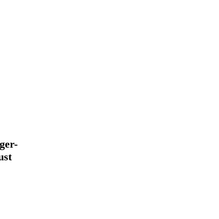
ger-
ust