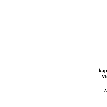
kap
Mu
A