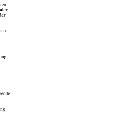
hren
oder
der
onen
dung
sende
ung