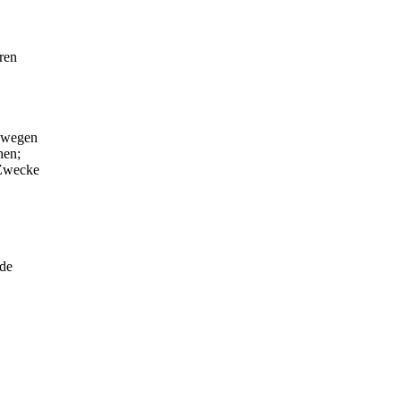
ren
s wegen
hen;
 Zwecke
rde