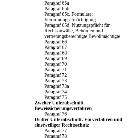
Paragraf 65a
Paragraf 65b
Paragraf 65c. Formulare;
Verordnungsermächtigung
Paragraf 65d. Nutzungspflicht für
Rechtsanwälte, Behörden und
vertretungsberechtigte Bevollmächtigte
Paragraf 66
Paragraf 67
Paragraf 68
Paragraf 69
Paragraf 70
Paragraf 71
Paragraf 72
Paragraf 73
Paragraf 73a
Paragraf 74
Paragraf 75
Zweiter Unterabschnitt.
Beweissicherungsverfahren
Paragraf 76
Dritter Unterabschnitt. Vorverfahren und
einstweiliger Rechtsschutz
Paragraf 77
Paragraf 78