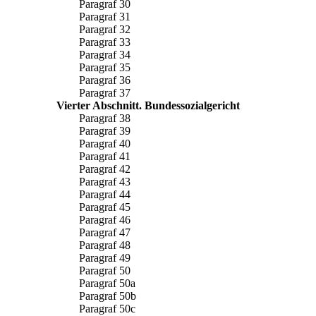
Paragraf 30
Paragraf 31
Paragraf 32
Paragraf 33
Paragraf 34
Paragraf 35
Paragraf 36
Paragraf 37
Vierter Abschnitt. Bundessozialgericht
Paragraf 38
Paragraf 39
Paragraf 40
Paragraf 41
Paragraf 42
Paragraf 43
Paragraf 44
Paragraf 45
Paragraf 46
Paragraf 47
Paragraf 48
Paragraf 49
Paragraf 50
Paragraf 50a
Paragraf 50b
Paragraf 50c