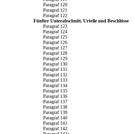
Paragraf 120
Paragraf 121
Paragraf 122
Fünfter Unterabschnitt. Urteile und Beschlüsse
Paragraf 123
Paragraf 124
Paragraf 125
Paragraf 126
Paragraf 127
Paragraf 128
Paragraf 129
Paragraf 130
Paragraf 131
Paragraf 132
Paragraf 133
Paragraf 134
Paragraf 135
Paragraf 136
Paragraf 137
Paragraf 138
Paragraf 139
Paragraf 140
Paragraf 141
Paragraf 142
Paragraf 142a