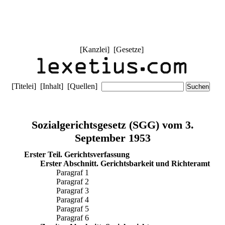
[
Kanzlei
] [
Gesetze
]
[
Titelei
] [
Inhalt
] [
Quellen
]
Sozialgerichtsgesetz (SGG) vom 3.
September 1953
Erster Teil. Gerichtsverfassung
Erster Abschnitt. Gerichtsbarkeit und Richteramt
Paragraf 1
Paragraf 2
Paragraf 3
Paragraf 4
Paragraf 5
Paragraf 6