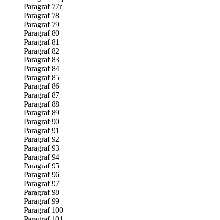
Paragraf 77r
Paragraf 78
Paragraf 79
Paragraf 80
Paragraf 81
Paragraf 82
Paragraf 83
Paragraf 84
Paragraf 85
Paragraf 86
Paragraf 87
Paragraf 88
Paragraf 89
Paragraf 90
Paragraf 91
Paragraf 92
Paragraf 93
Paragraf 94
Paragraf 95
Paragraf 96
Paragraf 97
Paragraf 98
Paragraf 99
Paragraf 100
Paragraf 101