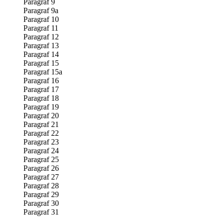
Paragraf 9
Paragraf 9a
Paragraf 10
Paragraf 11
Paragraf 12
Paragraf 13
Paragraf 14
Paragraf 15
Paragraf 15a
Paragraf 16
Paragraf 17
Paragraf 18
Paragraf 19
Paragraf 20
Paragraf 21
Paragraf 22
Paragraf 23
Paragraf 24
Paragraf 25
Paragraf 26
Paragraf 27
Paragraf 28
Paragraf 29
Paragraf 30
Paragraf 31