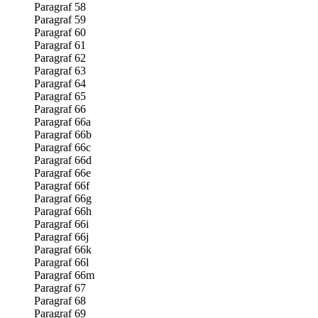
Paragraf 58
Paragraf 59
Paragraf 60
Paragraf 61
Paragraf 62
Paragraf 63
Paragraf 64
Paragraf 65
Paragraf 66
Paragraf 66a
Paragraf 66b
Paragraf 66c
Paragraf 66d
Paragraf 66e
Paragraf 66f
Paragraf 66g
Paragraf 66h
Paragraf 66i
Paragraf 66j
Paragraf 66k
Paragraf 66l
Paragraf 66m
Paragraf 67
Paragraf 68
Paragraf 69