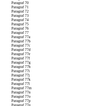
Paragraf 70
Paragraf 71
Paragraf 72
Paragraf 73
Paragraf 74
Paragraf 75
Paragraf 76
Paragraf 77
Paragraf 77a
Paragraf 77b
Paragraf 77c
Paragraf 77d
Paragraf 77e
Paragraf 77f
Paragraf 77g
Paragraf 77h
Paragraf 77i
Paragraf 77j
Paragraf 77k
Paragraf 77l
Paragraf 77m
Paragraf 77n
Paragraf 77o
Paragraf 77p
Paragraf 77q