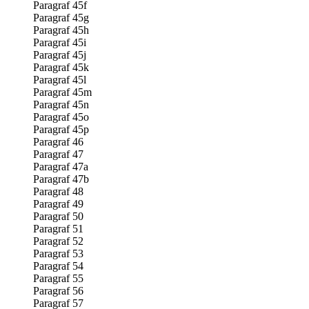
Paragraf 45f
Paragraf 45g
Paragraf 45h
Paragraf 45i
Paragraf 45j
Paragraf 45k
Paragraf 45l
Paragraf 45m
Paragraf 45n
Paragraf 45o
Paragraf 45p
Paragraf 46
Paragraf 47
Paragraf 47a
Paragraf 47b
Paragraf 48
Paragraf 49
Paragraf 50
Paragraf 51
Paragraf 52
Paragraf 53
Paragraf 54
Paragraf 55
Paragraf 56
Paragraf 57