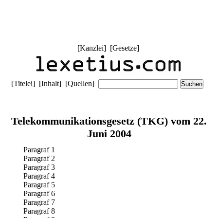
[
Kanzlei
] [
Gesetze
]
[
Titelei
] [
Inhalt
] [
Quellen
]
Telekommunikationsgesetz (TKG) vom 22.
Juni 2004
Paragraf 1
Paragraf 2
Paragraf 3
Paragraf 4
Paragraf 5
Paragraf 6
Paragraf 7
Paragraf 8