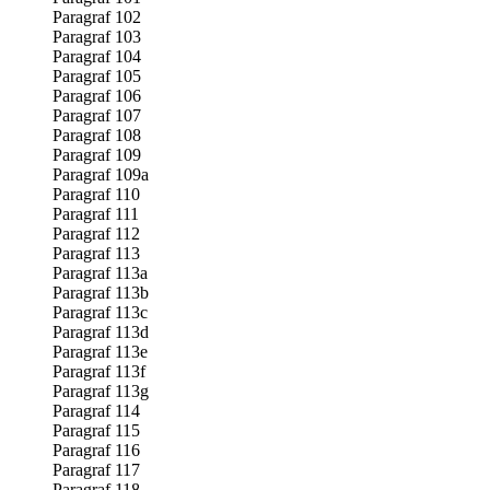
Paragraf 102
Paragraf 103
Paragraf 104
Paragraf 105
Paragraf 106
Paragraf 107
Paragraf 108
Paragraf 109
Paragraf 109a
Paragraf 110
Paragraf 111
Paragraf 112
Paragraf 113
Paragraf 113a
Paragraf 113b
Paragraf 113c
Paragraf 113d
Paragraf 113e
Paragraf 113f
Paragraf 113g
Paragraf 114
Paragraf 115
Paragraf 116
Paragraf 117
Paragraf 118