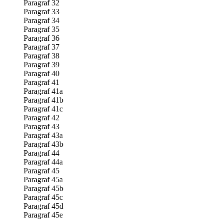
Paragraf 32
Paragraf 33
Paragraf 34
Paragraf 35
Paragraf 36
Paragraf 37
Paragraf 38
Paragraf 39
Paragraf 40
Paragraf 41
Paragraf 41a
Paragraf 41b
Paragraf 41c
Paragraf 42
Paragraf 43
Paragraf 43a
Paragraf 43b
Paragraf 44
Paragraf 44a
Paragraf 45
Paragraf 45a
Paragraf 45b
Paragraf 45c
Paragraf 45d
Paragraf 45e