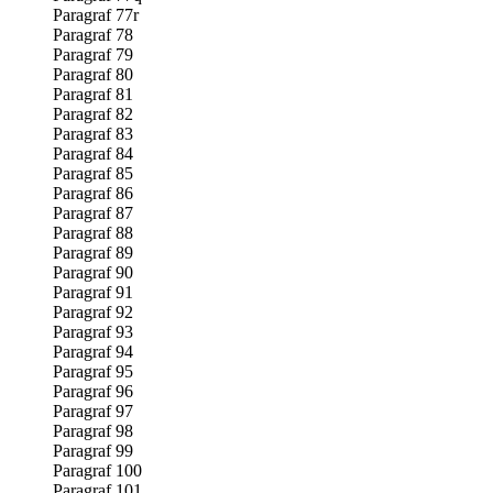
Paragraf 77r
Paragraf 78
Paragraf 79
Paragraf 80
Paragraf 81
Paragraf 82
Paragraf 83
Paragraf 84
Paragraf 85
Paragraf 86
Paragraf 87
Paragraf 88
Paragraf 89
Paragraf 90
Paragraf 91
Paragraf 92
Paragraf 93
Paragraf 94
Paragraf 95
Paragraf 96
Paragraf 97
Paragraf 98
Paragraf 99
Paragraf 100
Paragraf 101