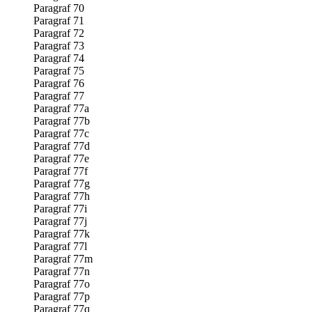
Paragraf 70
Paragraf 71
Paragraf 72
Paragraf 73
Paragraf 74
Paragraf 75
Paragraf 76
Paragraf 77
Paragraf 77a
Paragraf 77b
Paragraf 77c
Paragraf 77d
Paragraf 77e
Paragraf 77f
Paragraf 77g
Paragraf 77h
Paragraf 77i
Paragraf 77j
Paragraf 77k
Paragraf 77l
Paragraf 77m
Paragraf 77n
Paragraf 77o
Paragraf 77p
Paragraf 77q