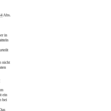
44
Abs.
er in
itteln
rteilt
n nicht
aten
9
eim
t ein
h bei
 Das