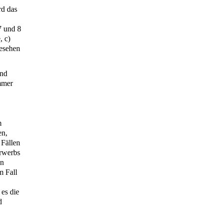
rd das
7 und 8
, c)
gesehen
und
mmer
m
en,
 Fällen
Erwerbs
on
m Fall
 es die
d