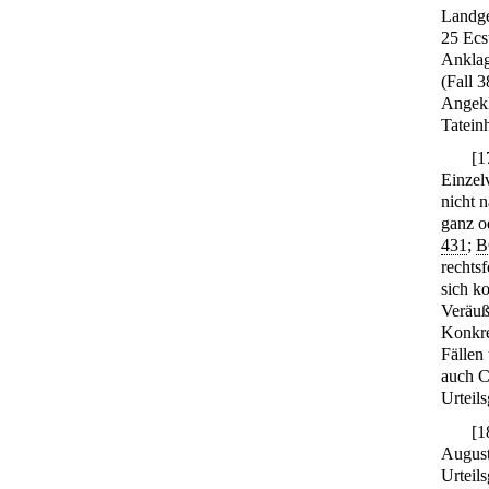
Landge
25 Ecs
Anklag
(Fall 
Angekl
Tatein
[
1
Einzel
nicht 
ganz o
431
;
B
rechts
sich k
Veräuß
Konkre
Fällen
auch C
Urteil
[
1
August
Urteil