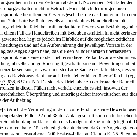
ungseinheit mit in den Zeitraum ab dem 1. November 1998 fallenden
erungsgeschäften nicht in Betracht. Hinsichtlich der übrigen auch
isprodukte betreffenden Erwerbsgeschäfte, die das Landgericht in den
 und 7 der Urteilsgründe jeweils als unerlaubtes Handeltreiben mit
ungsmitteln in Tateinheit mit unerlaubtem Erwerb von Betäubungsmitt
in einem Fall als Handeltreiben mit Betäubungsmitteln in nicht geringer
gewertet hat, liegt es jedoch im Hinblick auf die möglichen zeitlichen
hneidungen und auf die Aufbewahrung der jeweiligen Vorräte in der
g des Angeklagten nahe, daß die den Minderjährigen überlassenen
isprodukte aus einem oder mehreren dieser Verkaufsvorräte stammten.
ilung, ob selbständige Rauschgiftgeschäfte zu einer Bewertungseinheit
enzufassen sind, ist zwar in erster Linie Sache des Tatrichters, dessen
g das Revisionsgericht nur auf Rechtsfehler hin zu überprüfen hat (vg
97, 636
, 637 m. N.). Da sich das Urteil aber zu der Frage der Beurteil
enzen in diesen Fällen nicht verhält, entzieht es sich insoweit der
onsrechtlichen Überprüfung und unterliegt daher insoweit schon aus di
 der Aufhebung.
9
]
c) Auch die Verurteilung in den – zutreffend – als eine Bewertungsei
engefaßten Fällen 22 und 38 der Anklageschrift kann nicht bestehen b
er Schuldumfang unklar ist, den das Landgericht zugrunde gelegt hat.
zusammenhang läßt sich lediglich entnehmen, daß der Angeklagte von
ommission" erworbenen 200 Ecstasy-Pillen an Claudia K. 25 Pillen un