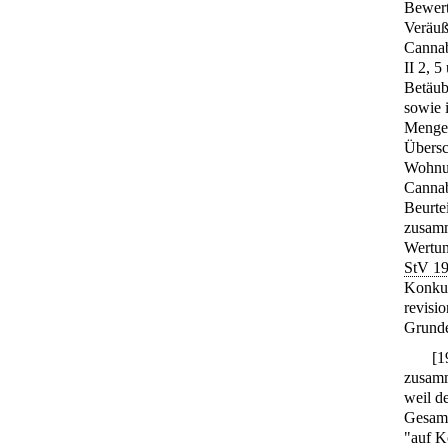
Bewert
Veräuß
Cannab
II 2, 5
Betäub
sowie 
Menge 
Übersc
Wohnun
Cannab
Beurte
zusamm
Wertun
StV 19
Konkurr
revisi
Grunde
[
1
zusamm
weil d
Gesamt
"auf K