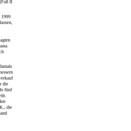
Fall II
z 1999
lassen,
lagten
uana.
ch
damals
bessern
verkauf
r die
In fünf
ils
kte
., die
tand