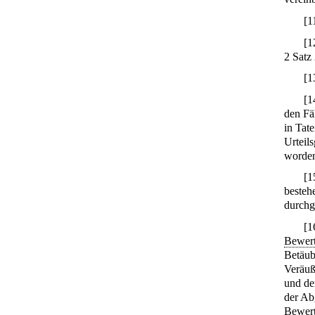
[
1
[
1
2 Satz
[
1
[
1
den Fä
in Tat
Urteil
worden
[
1
besteh
durchg
[
1
Bewert
Betäub
Veräu
und de
der Ab
Bewert