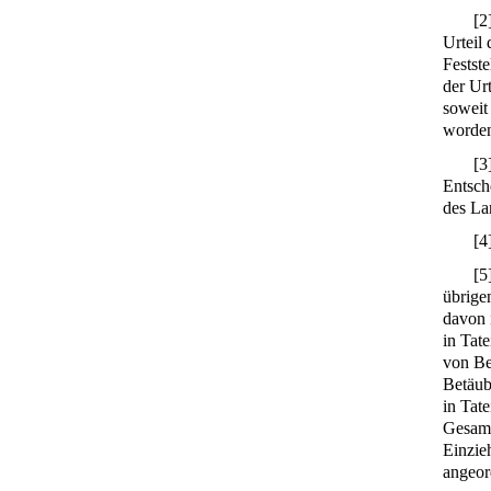
[
2
Urteil
Festst
der Urt
soweit
worden
[
3
Entsch
des La
[
4
[
5
übrige
davon 
in Tat
von Be
Betäub
in Tat
Gesamtf
Einzie
angeor