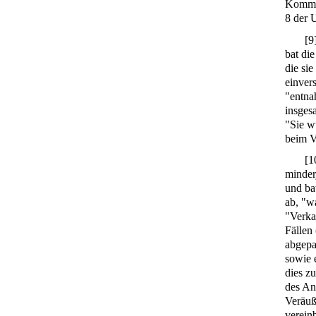
Kommis
8 der U
[
9
bat di
die si
einver
"entna
insges
"Sie w
beim V
[
1
minder
und ba
ab, "wa
"Verka
Fällen
abgepa
sowie 
dies z
des An
Veräuß
verein