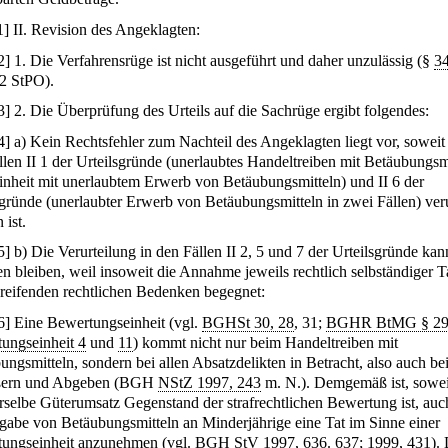
1
]
II. Revision des Angeklagten:
2
]
1. Die Verfahrensrüge ist nicht ausgeführt und daher unzulässig (§
3
 2 StPO).
3
]
2. Die Überprüfung des Urteils auf die Sachrüge ergibt folgendes:
4
]
a) Kein Rechtsfehler zum Nachteil des Angeklagten liegt vor, soweit 
llen II 1 der Urteilsgründe (unerlaubtes Handeltreiben mit Betäubungsm
einheit mit unerlaubtem Erwerb von Betäubungsmitteln) und II 6 der
sgründe (unerlaubter Erwerb von Betäubungsmitteln in zwei Fällen) veru
 ist.
5
]
b) Die Verurteilung in den Fällen II 2, 5 und 7 der Urteilsgründe kan
en bleiben, weil insoweit die Annahme jeweils rechtlich selbständiger T
reifenden rechtlichen Bedenken begegnet:
6
]
Eine Bewertungseinheit (vgl.
BGHSt 30, 28
, 31;
BGHR BtMG § 2
ungseinheit 4
und
11
) kommt nicht nur beim Handeltreiben mit
ungsmitteln, sondern bei allen Absatzdelikten in Betracht, also auch b
ßern und Abgeben (BGH
NStZ 1997, 243
m. N.). Demgemäß ist, sowei
rselbe Güterumsatz Gegenstand der strafrechtlichen Bewertung ist, auc
gabe von Betäubungsmitteln an Minderjährige eine Tat im Sinne einer
ungseinheit anzunehmen (vgl. BGH
StV 1997, 636
. 637;
1999, 431
).