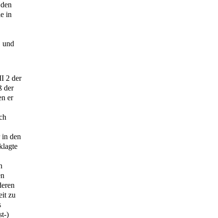
 den
e in
 und
II 2 der
ß der
en er
sch
 in den
klagte
n
en
deren
it zu
s
t-)