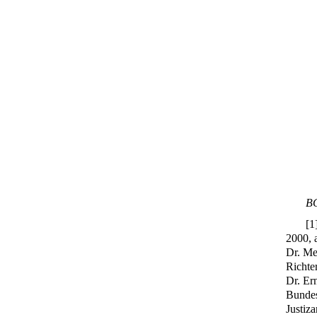
BG
[
1
2000, 
Dr. Me
Richte
Dr. Er
Bundes
Justiza