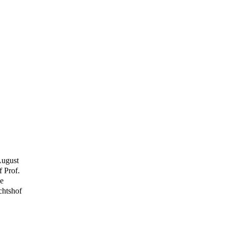
August
 Prof.
ie
chtshof