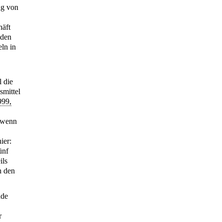
ng von
häft
 den
ln in
 die
smittel
999,
, wenn
ier:
ünf
ils
h den
nde
r