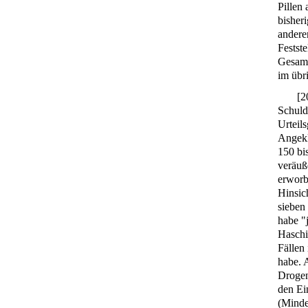
Pillen
bisher
andere
Festst
Gesamt
im übri
[
2
Schuldu
Urteil
Angekl
150 bi
veräuß
erworb
Hinsich
sieben
habe "
Haschi
Fällen
habe. 
Drogen
den Ei
(Minde