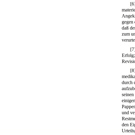
[
6
materi
Angekl
gegen 
daß de
zum un
verurte
[
7
Erfolg
Revisi
[
8
medika
durch 
aufzub
seinen 
einige
Pappen
und ve
Restme
den Ei
Urteil