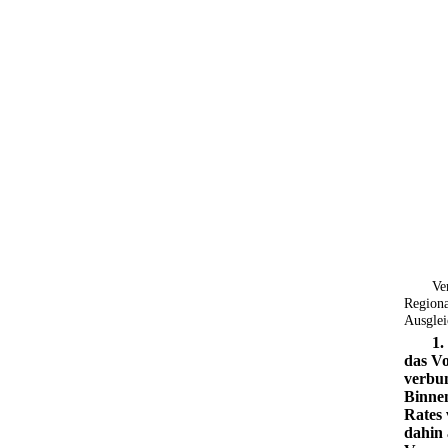
Ve
Regiona
Ausglei
1.
das Vo
verbun
Binnen
Rates 
dahin 