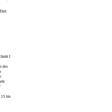
itel
hnitt I
n des
n
e
eht
f
 15 bis