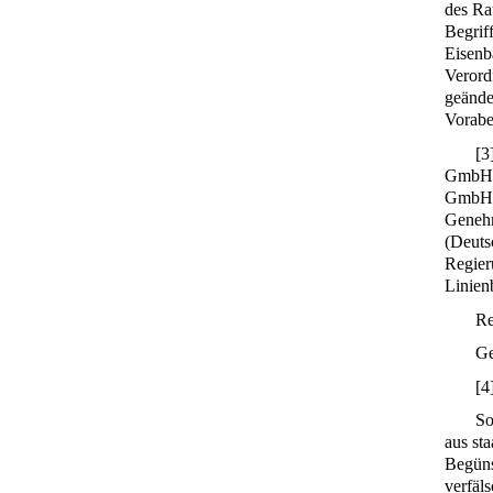
des Ra
Begrif
Eisenb
Verord
geände
Vorabe
[
3
GmbH (
GmbH (
Genehm
(Deuts
Regier
Linienb
Re
Ge
[
4
So
aus sta
Begüns
verfäl