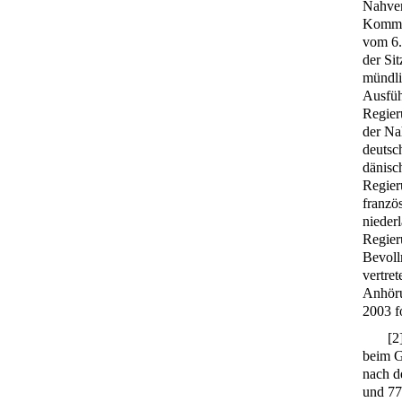
Nahver
Kommis
vom 6.
der Si
mündli
Ausfüh
Regier
der Na
deutsc
dänisc
Regier
franzö
nieder
Regier
Bevoll
vertre
Anhöru
2003 fo
[
2
beim G
nach d
und 77