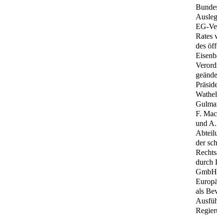
Bundes
Ausleg
EG-Ver
Rates 
des öf
Eisenb
Verord
geände
Präsid
Wathel
Gulman
F. Mac
und A.
Abteil
der sc
Rechts
durch 
GmbH, 
Europä
als Be
Ausfüh
Regier