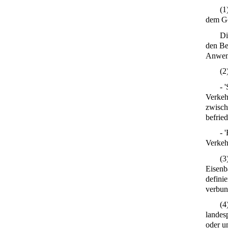
(1
dem Ge
Di
den Be
Anwend
(2
- 
Verkeh
zwisch
befried
- 
Verkeh
(3
Eisenb
definie
verbun
(4
landes
oder u