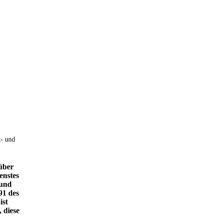
t- und
über
enstes
 und
91 des
ist
 diese