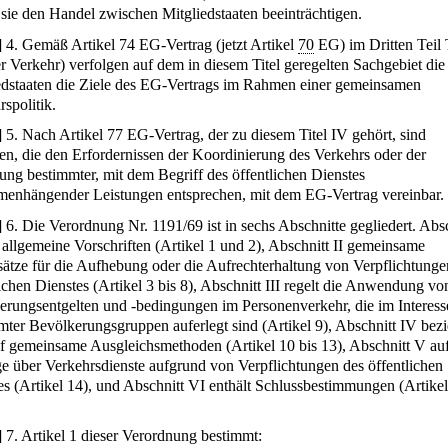
 sie den Handel zwischen Mitgliedstaaten beeinträchtigen.
]
4. Gemäß Artikel 74 EG-Vertrag (jetzt Artikel
70
EG) im Dritten Teil T
r Verkehr) verfolgen auf dem in diesem Titel geregelten Sachgebiet die
edstaaten die Ziele des EG-Vertrags im Rahmen einer gemeinsamen
spolitik.
]
5. Nach Artikel 77 EG-Vertrag, der zu diesem Titel IV gehört, sind
fen, die den Erfordernissen der Koordinierung des Verkehrs oder der
ung bestimmter, mit dem Begriff des öffentlichen Dienstes
enhängender Leistungen entsprechen, mit dem EG-Vertrag vereinbar.
]
6. Die Verordnung Nr. 1191/69 ist in sechs Abschnitte gegliedert. Absc
t allgemeine Vorschriften (Artikel 1 und 2), Abschnitt II gemeinsame
ätze für die Aufhebung oder die Aufrechterhaltung von Verpflichtunge
ichen Dienstes (Artikel 3 bis 8), Abschnitt III regelt die Anwendung vo
erungsentgelten und -bedingungen im Personenverkehr, die im Interess
mter Bevölkerungsgruppen auferlegt sind (Artikel 9), Abschnitt IV bezi
uf gemeinsame Ausgleichsmethoden (Artikel 10 bis 13), Abschnitt V au
ge über Verkehrsdienste aufgrund von Verpflichtungen des öffentlichen
es (Artikel 14), und Abschnitt VI enthält Schlussbestimmungen (Artikel
]
7. Artikel 1 dieser Verordnung bestimmt: