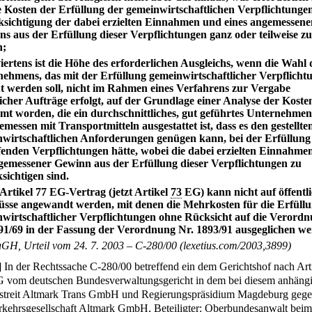
 Kosten der Erfüllung der gemeinwirtschaftlichen Verpflichtunge
sichtigung der dabei erzielten Einnahmen und eines angemessene
s aus der Erfüllung dieser Verpflichtungen ganz oder teilweise zu
n;
viertens ist die Höhe des erforderlichen Ausgleichs, wenn die Wahl 
ehmens, das mit der Erfüllung gemeinwirtschaftlicher Verpflicht
t werden soll, nicht im Rahmen eines Verfahrens zur Vergabe
licher Aufträge erfolgt, auf der Grundlage einer Analyse der Koste
mt worden, die ein durchschnittliches, gut geführtes Unternehmen
emessen mit Transportmitteln ausgestattet ist, dass es den gestellte
wirtschaftlichen Anforderungen genügen kann, bei der Erfüllung
fenden Verpflichtungen hätte, wobei die dabei erzielten Einnahme
gemessener Gewinn aus der Erfüllung dieser Verpflichtungen zu
sichtigen sind.
 Artikel 77 EG-Vertrag (jetzt Artikel
73
EG) kann nicht auf öffentl
sse angewandt werden, mit denen die Mehrkosten für die Erfüll
wirtschaftlicher Verpflichtungen ohne Rücksicht auf die Verord
91/69 in der Fassung der Verordnung Nr. 1893/91 ausgeglichen we
GH, Urteil vom 24. 7. 2003 – C-280/00 (lexetius.com/2003,3899)
]
In der Rechtssache C-280/00 betreffend ein dem Gerichtshof nach Art
 vom deutschen Bundesverwaltungsgericht in dem bei diesem anhäng
streit Altmark Trans GmbH und Regierungspräsidium Magdeburg geg
kehrsgesellschaft Altmark GmbH, Beteiligter: Oberbundesanwalt beim