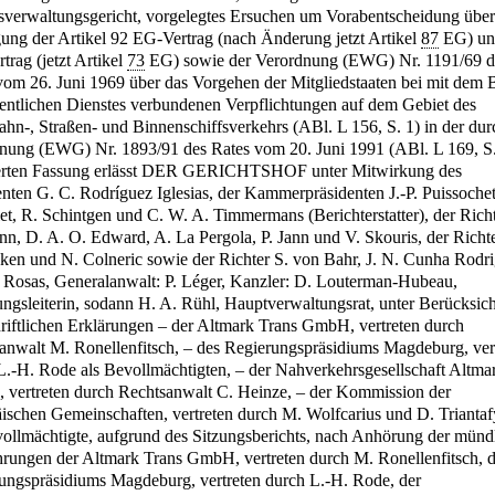
verwaltungsgericht, vorgelegtes Ersuchen um Vorabentscheidung über
ung der Artikel 92 EG-Vertrag (nach Änderung jetzt Artikel
87
EG) un
trag (jetzt Artikel
73
EG) sowie der Verordnung (EWG) Nr. 1191/69 d
vom 26. Juni 1969 über das Vorgehen der Mitgliedstaaten bei mit dem B
fentlichen Dienstes verbundenen Verpflichtungen auf dem Gebiet des
ahn-, Straßen- und Binnenschiffsverkehrs (ABl. L 156, S. 1) in der dur
nung (EWG) Nr. 1893/91 des Rates vom 20. Juni 1991 (ABl. L 169, S.
rten Fassung erlässt DER GERICHTSHOF unter Mitwirkung des
enten G. C. Rodríguez Iglesias, der Kammerpräsidenten J.-P. Puissoche
et, R. Schintgen und C. W. A. Timmermans (Berichterstatter), der Rich
n, D. A. O. Edward, A. La Pergola, P. Jann und V. Skouris, der Richt
ken und N. Colneric sowie der Richter S. von Bahr, J. N. Cunha Rodr
 Rosas, Generalanwalt: P. Léger, Kanzler: D. Louterman-Hubeau,
ungsleiterin, sodann H. A. Rühl, Hauptverwaltungsrat, unter Berücksic
hriftlichen Erklärungen – der Altmark Trans GmbH, vertreten durch
anwalt M. Ronellenfitsch, – des Regierungspräsidiums Magdeburg, ver
L.-H. Rode als Bevollmächtigten, – der Nahverkehrsgesellschaft Altma
vertreten durch Rechtsanwalt C. Heinze, – der Kommission der
ischen Gemeinschaften, vertreten durch M. Wolfcarius und D. Triantaf
vollmächtigte, aufgrund des Sitzungsberichts, nach Anhörung der münd
rungen der Altmark Trans GmbH, vertreten durch M. Ronellenfitsch, 
ungspräsidiums Magdeburg, vertreten durch L.-H. Rode, der