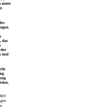
n unter
n
des
ungen
n
, das
n
 der
n und
iche
ung
nung
rden.
ikel
igen
en