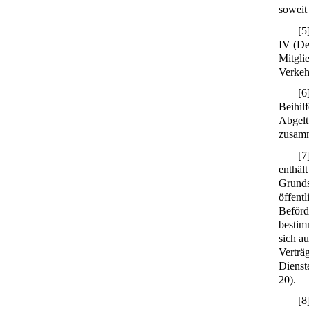
soweit
[
5
IV (De
Mitgli
Verkehr
[
6
Beihil
Abgelt
zusamm
[
7
enthäl
Grunds
öffentl
Beförd
bestim
sich a
Verträ
Dienst
20).
[
8