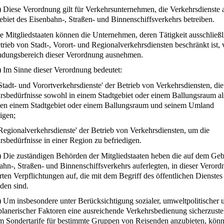
) Diese Verordnung gilt für Verkehrsunternehmen, die Verkehrsdienste 
biet des Eisenbahn-, Straßen- und Binnenschiffsverkehrs betreiben.
e Mitgliedstaaten können die Unternehmen, deren Tätigkeit ausschließl
trieb von Stadt-, Vorort- und Regionalverkehrsdiensten beschränkt ist,
ungsbereich dieser Verordnung ausnehmen.
) Im Sinne dieser Verordnung bedeutet:
'Stadt- und Vorortverkehrsdienste' der Betrieb von Verkehrsdiensten, die
rsbedürfnisse sowohl in einem Stadtgebiet oder einem Ballungsraum al
en einem Stadtgebiet oder einem Ballungsraum und seinem Umland
igen;
'Regionalverkehrsdienste' der Betrieb von Verkehrsdiensten, um die
rsbedürfnisse in einer Region zu befriedigen.
) Die zuständigen Behörden der Mitgliedstaaten heben die auf dem Geb
ahn-, Straßen- und Binnenschiffsverkehrs auferlegten, in dieser Veror
rten Verpflichtungen auf, die mit dem Begriff des öffentlichen Dienstes
den sind.
) Um insbesondere unter Berücksichtigung sozialer, umweltpolitischer 
planerischer Faktoren eine ausreichende Verkehrsbedienung sicherzuste
m Sondertarife für bestimmte Gruppen von Reisenden anzubieten, könn