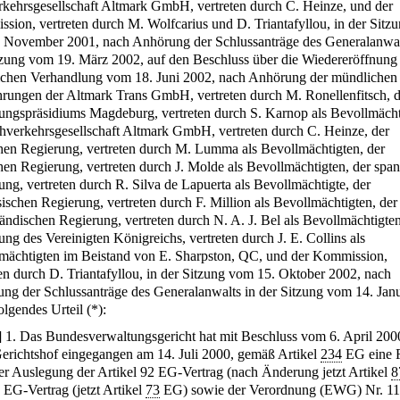
kehrsgesellschaft Altmark GmbH, vertreten durch C. Heinze, und der
sion, vertreten durch M. Wolfcarius und D. Triantafyllou, in der Sitz
 November 2001, nach Anhörung der Schlussanträge des Generalanwal
tzung vom 19. März 2002, auf den Beschluss über die Wiedereröffnung
chen Verhandlung vom 18. Juni 2002, nach Anhörung der mündlichen
rungen der Altmark Trans GmbH, vertreten durch M. Ronellenfitsch, 
ungspräsidiums Magdeburg, vertreten durch S. Karnop als Bevollmächt
hverkehrsgesellschaft Altmark GmbH, vertreten durch C. Heinze, der
hen Regierung, vertreten durch M. Lumma als Bevollmächtigten, der
hen Regierung, vertreten durch J. Molde als Bevollmächtigten, der spa
ung, vertreten durch R. Silva de Lapuerta als Bevollmächtigte, der
sischen Regierung, vertreten durch F. Million als Bevollmächtigten, der
ländischen Regierung, vertreten durch N. A. J. Bel als Bevollmächtigten
ung des Vereinigten Königreichs, vertreten durch J. E. Collins als
mächtigten im Beistand von E. Sharpston, QC, und der Kommission,
ten durch D. Triantafyllou, in der Sitzung vom 15. Oktober 2002, nach
ng der Schlussanträge des Generalanwalts in der Sitzung vom 14. Jan
lgendes Urteil (*):
]
1. Das Bundesverwaltungsgericht hat mit Beschluss vom 6. April 200
erichtshof eingegangen am 14. Juli 2000, gemäß Artikel
234
EG eine 
er Auslegung der Artikel 92 EG-Vertrag (nach Änderung jetzt Artikel
8
 EG-Vertrag (jetzt Artikel
73
EG) sowie der Verordnung (EWG) Nr. 11