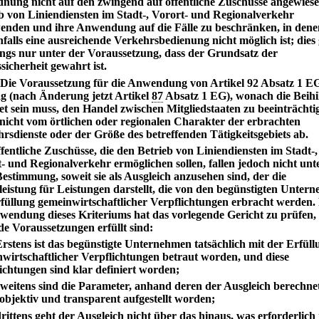
nung nicht auf den zwingend auf öffentliche Zuschüsse angewies
b von Liniendiensten im Stadt-, Vorort- und Regionalverkehr
enden und ihre Anwendung auf die Fälle zu beschränken, in dene
falls eine ausreichende Verkehrsbedienung nicht möglich ist; dies g
ings nur unter der Voraussetzung, dass der Grundsatz der
sicherheit gewahrt ist.
 Die Voraussetzung für die Anwendung von Artikel 92 Absatz 1 E
g (nach Änderung jetzt Artikel
87
Absatz 1 EG), wonach die Beihi
et sein muss, den Handel zwischen Mitgliedstaaten zu beeinträchti
nicht vom örtlichen oder regionalen Charakter der erbrachten
rsdienste oder der Größe des betreffenden Tätigkeitsgebiets ab.
fentliche Zuschüsse, die den Betrieb von Liniendiensten im Stadt-,
- und Regionalverkehr ermöglichen sollen, fallen jedoch nicht unt
Bestimmung, soweit sie als Ausgleich anzusehen sind, der die
eistung für Leistungen darstellt, die von den begünstigten Unter
füllung gemeinwirtschaftlicher Verpflichtungen erbracht werden.
wendung dieses Kriteriums hat das vorlegende Gericht zu prüfen,
de Voraussetzungen erfüllt sind:
Erstens ist das begünstigte Unternehmen tatsächlich mit der Erfüll
wirtschaftlicher Verpflichtungen betraut worden, und diese
ichtungen sind klar definiert worden;
zweitens sind die Parameter, anhand deren der Ausgleich berechne
objektiv und transparent aufgestellt worden;
drittens geht der Ausgleich nicht über das hinaus, was erforderlich i