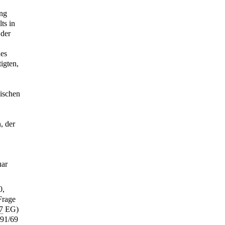
ung
ts in
 der
des
igten,
nischen
, der
uar
0,
Frage
7
EG)
91/69