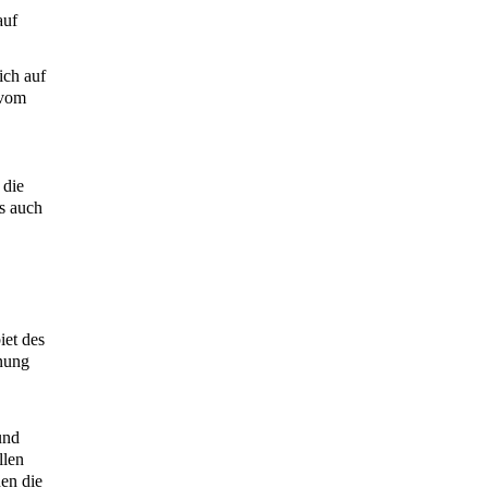
auf
ich auf
 vom
 die
s auch
iet des
dnung
und
llen
en die