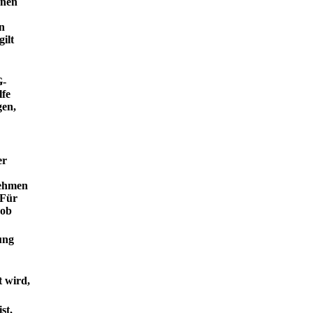
enen
n
ilt
G-
lfe
gen,
er
nehmen
 Für
 ob
ung
t wird,
st,