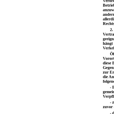
Verord
Betrie
anzuw
andern
allerd
Rechts
2.
Vertra
geeign
hängt 
Verkeh
Öf
Vorort
diese 
Gegenl
zur Er
die An
folgen
- 
gemein
Verpfl
- 
zuvor 
- 