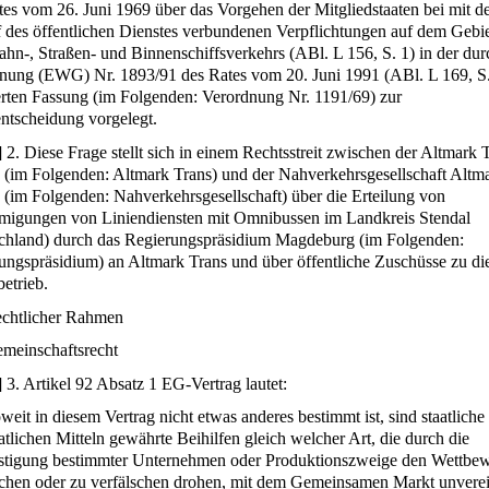
tes vom 26. Juni 1969 über das Vorgehen der Mitgliedstaaten bei mit 
f des öffentlichen Dienstes verbundenen Verpflichtungen auf dem Gebie
ahn-, Straßen- und Binnenschiffsverkehrs (ABl. L 156, S. 1) in der dur
nung (EWG) Nr. 1893/91 des Rates vom 20. Juni 1991 (ABl. L 169, S.
rten Fassung (im Folgenden: Verordnung Nr. 1191/69) zur
ntscheidung vorgelegt.
]
2. Diese Frage stellt sich in einem Rechtsstreit zwischen der Altmark 
im Folgenden: Altmark Trans) und der Nahverkehrsgesellschaft Altm
im Folgenden: Nahverkehrsgesellschaft) über die Erteilung von
igungen von Liniendiensten mit Omnibussen im Landkreis Stendal
chland) durch das Regierungspräsidium Magdeburg (im Folgenden:
ungspräsidium) an Altmark Trans und über öffentliche Zuschüsse zu d
etrieb.
chtlicher Rahmen
meinschaftsrecht
]
3. Artikel 92 Absatz 1 EG-Vertrag lautet:
weit in diesem Vertrag nicht etwas anderes bestimmt ist, sind staatliche
atlichen Mitteln gewährte Beihilfen gleich welcher Art, die durch die
tigung bestimmter Unternehmen oder Produktionszweige den Wettbe
schen oder zu verfälschen drohen, mit dem Gemeinsamen Markt unverei