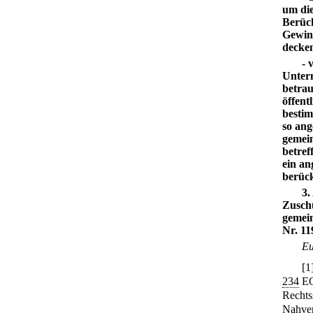
um die
Berück
Gewinn
decke
- 
Untern
betrau
öffent
bestim
so ang
gemein
betref
ein an
berück
3.
Zuschü
gemein
Nr. 11
Eu
[
1
234
EG
Rechts
Nahver