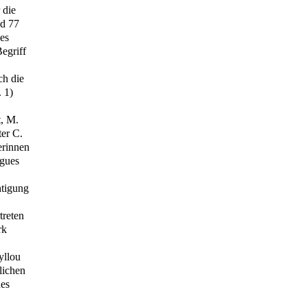
 die
d 77
es
egriff
ch die
 1)
t, M.
ter C.
erinnen
igues
htigung
treten
rk
yllou
lichen
des