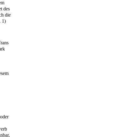
dem
t des
ch die
 1)
Trans
ark
iesem
 oder
werb
nbar,