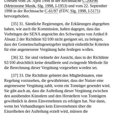
Urteilen vom 28. April 1998 in der Rechtssache
C-200/96
(
Metronome Musik
,
Slg. 1998, I-1953
) und vom 22. September
1998 in der Rechtssache
C-61/97
(FDV,
Slg. 1998, I-5171
)
hervorgehoben.
[
35
]
31. Sämtliche Regierungen, die Erklärungen abgegeben
haben, wie auch die Kommission, halten dagegen, dass das
Vorbringen der SENA angesichts des Schweigens von Artikel 8
Absatz 2 der Richtlinie 92/100 nicht geeignet sei, zu belegen,
dass der Gemeinschaftsgesetzgeber implizit einheitliche Kriterien
für eine angemessene Vergütung habe festlegen wollen.
[
36
]
32. Sie sind vielmehr der Ansicht, dass in der Richtlinie
92/100 absichtlich keine detaillierte und zwingende Methode für
die Berechnung dieser Vergütung vorgesehen worden sei.
[
37
]
33. Die Richtlinie gebietet den Mitgliedstaaten, eine
Regelung vorzusehen, die gewährleistet, dass der Nutzer eine
angemessene Vergütung zahlt, wenn ein Tonträger gesendet wird.
Sie gibt auch an, dass die Aufteilung dieser Vergütung zwischen
den ausübenden Künstlern und den Herstellern von Tonträgern
gewöhnlich in deren Einvernehmen zu erfolgen hat. Nur dann,
wenn bei Verhandlungen kein Einvernehmen über die
Einzelheiten der Aufteilung erzielt wird, müssen die