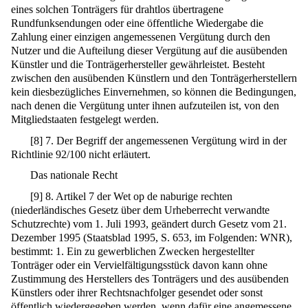
eines solchen Tonträgers für drahtlos übertragene
Rundfunksendungen oder eine öffentliche Wiedergabe die
Zahlung einer einzigen angemessenen Vergütung durch den
Nutzer und die Aufteilung dieser Vergütung auf die ausübenden
Künstler und die Tonträgerhersteller gewährleistet. Besteht
zwischen den ausübenden Künstlern und den Tonträgerherstellern
kein diesbezügliches Einvernehmen, so können die Bedingungen,
nach denen die Vergütung unter ihnen aufzuteilen ist, von den
Mitgliedstaaten festgelegt werden.
[
8
]
7. Der Begriff der angemessenen Vergütung wird in der
Richtlinie 92/100 nicht erläutert.
Das nationale Recht
[
9
]
8. Artikel 7 der Wet op de naburige rechten
(niederländisches Gesetz über dem Urheberrecht verwandte
Schutzrechte) vom 1. Juli 1993, geändert durch Gesetz vom 21.
Dezember 1995 (Staatsblad 1995, S. 653, im Folgenden: WNR),
bestimmt: 1. Ein zu gewerblichen Zwecken hergestellter
Tonträger oder ein Vervielfältigungsstück davon kann ohne
Zustimmung des Herstellers des Tonträgers und des ausübenden
Künstlers oder ihrer Rechtsnachfolger gesendet oder sonst
öffentlich wiedergegeben werden, wenn dafür eine angemessene