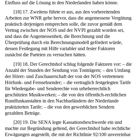
Einfluss auf die Lösung in den Niederlanden haben könne.
[
18
]
17. Zweitens führte er aus, aus den vorbereitenden
Arbeiten zur WNR gehe hervor, dass die angemessene Vergütung
praktisch derjenigen entsprechen solle, die zuvor gemäß dem
Vertrag zwischen der NOS und der NVPI gezahlt worden sei,
und dass die Angemessenheit, die Berechnung und die
Überprüfung durch ein Berechnungsmodell gefördert würde,
dessen Festlegung mit Hilfe variabler und fester Faktoren
zunächst die Parteien zu versuchen hätten.
[
19
]
18. Der Gerechtshof schlug folgende Faktoren vor: – die
Anzahl der Stunden der Sendung von Tonträgern; – den Umfang
der Hörer- und Zuschauerschaft der von der NOS vertretenen
Hörfunk- und Fernsehsender; – die vertraglich festgelegten Tarife
für Wiedergabe- und Senderechte von urheberrechtlich
geschützten Musikwerken; – die von den öffentlich-rechtlichen
Rundfunkanstalten in den Nachbarländern der Niederlande
praktizierten Tarife; – die von den gewerblichen Sendern
gezahlten Beträge.
[
20
]
19. Die SENA legte Kassationsbeschwerde ein und
machte zur Begründung geltend, der Gerechtshof habe rechtliche
Erwägungen angestellt, die mit der Richtlinie 92/100 unvereinbar