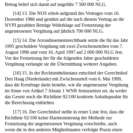
Betrag belief sich damit auf ungefähr 7 500 000 NLG.
[
14
]
13. Die NOS erhob aufgrund des Vertrages vom 16.
Dezember 1986 und gestützt auf die nach diesem Vertrag an die
NVPI gezahlten Beträge Widerklage auf Festsetzung der
angemessenen Vergütung auf jährlich 700 000 NLG.
[
15
]
14. Die Arrondissementsrechtbank setzte die für das Jahr
1995 geschuldete Vergütung mit zwei Zwischenurteilen vom 7.
August 1996 und vom 16. April 1997 auf 2 000 000 NLG fest.
Vor der Festsetzung der für die folgenden Jahre geschuldeten
Vergütung verlangte sie die Übermittlung weiterer Angaben.
[
16
]
15. In der Rechtsmittelinstanz entschied der Gerechtshof
Den Haag (Niederlande) mit Zwischenurteil vom 6. Mai 1999,
dass die Kernfrage darin bestehe, wie die angemessene Vergütung
im Sinne von Artikel 7 Absatz 1 WNR festzusetzen sei, da weder
das Gesetz noch die Richtlinie 92/100 konkrete Anhaltspunkte für
die Berechnung enthielten.
[
17
]
16. Der Gerechtshof stellte in erster Linie fest, dass die
Richtlinie 92/100 keine Harmonisierung der Methode zur
Festsetzung der angemessenen Vergütung vorschreibe, auch
wenn die in den anderen Mitgliedstaaten verfolgte Praxis einen