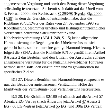
angemessenen Vergütung und somit den Betrag dieser Vergütung
selbständig festzusetzen. Sie beruft sich dafür auf das Urteil vom
3. Februar 2000 inder Rechtssache
C-293/98
(
Egeda
,
Slg. 2000,
I-629
), in dem der Gerichtshof entschieden habe, dass die
Richtlinie 93/83/EWG des Rates vom 27. September 1993 zur
Koordinierung bestimmter urheber- und leistungsschutzrechtlicher
Vorschriften betreffend Satellitenrundfunk und
Kabelweiterverbreitung (ABl. L 248, S. 15) keine allgemeine
Harmonisierung der Regelungen des Urheberrechts mit sich
gebracht habe, sondern nur eine geringe Harmonisierung. Hieraus
folgert die SENA, dass die Richtlinie 92/100 gemäß ihrem Artikel
8 Absatz 2 das Bestehen und den Umfang des Anspruchs auf eine
angemessene Vergütung für die Nutzung gewerblicher Tonträger
harmonisieren solle, den einzuführen und zu gewährleisten ihr
spezifisches Ziel sei.
[
31
]
27. Diesem Bemühen um Harmonisierung entspreche es
nur, den Betrag der angemessenen Vergütung in Höhe des
Marktwerts der Vermietungs- oder Verleihleistung festzusetzen.
[
32
]
28. Die Richtlinie 92/100 sei nämlich auf die Artikel 57
Absatz 2 EG-Vertrag (nach Änderung jetzt Artikel
47
Absatz 2
EG), 66 EG-Vertrag (jetzt Artikel
55
EG) und 100a EG-Vertrag