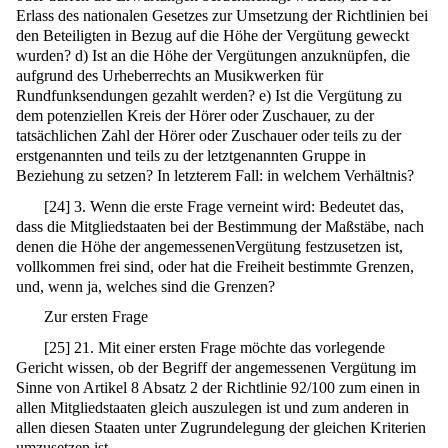
Erlass des nationalen Gesetzes zur Umsetzung der Richtlinien bei
den Beteiligten in Bezug auf die Höhe der Vergütung geweckt
wurden? d) Ist an die Höhe der Vergütungen anzuknüpfen, die
aufgrund des Urheberrechts an Musikwerken für
Rundfunksendungen gezahlt werden? e) Ist die Vergütung zu
dem potenziellen Kreis der Hörer oder Zuschauer, zu der
tatsächlichen Zahl der Hörer oder Zuschauer oder teils zu der
erstgenannten und teils zu der letztgenannten Gruppe in
Beziehung zu setzen? In letzterem Fall: in welchem Verhältnis?
[
24
]
3. Wenn die erste Frage verneint wird: Bedeutet das,
dass die Mitgliedstaaten bei der Bestimmung der Maßstäbe, nach
denen die Höhe der angemessenenVergütung festzusetzen ist,
vollkommen frei sind, oder hat die Freiheit bestimmte Grenzen,
und, wenn ja, welches sind die Grenzen?
Zur ersten Frage
[
25
]
21. Mit einer ersten Frage möchte das vorlegende
Gericht wissen, ob der Begriff der angemessenen Vergütung im
Sinne von Artikel 8 Absatz 2 der Richtlinie 92/100 zum einen in
allen Mitgliedstaaten gleich auszulegen ist und zum anderen in
allen diesen Staaten unter Zugrundelegung der gleichen Kriterien
umzusetzen ist.