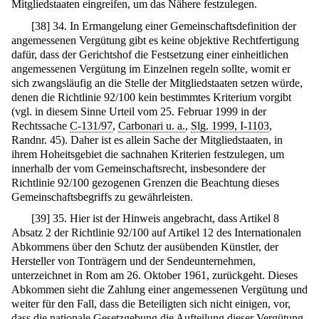
Mitgliedstaaten eingreifen, um das Nähere festzulegen.
[
38
]
34. In Ermangelung einer Gemeinschaftsdefinition der
angemessenen Vergütung gibt es keine objektive Rechtfertigung
dafür, dass der Gerichtshof die Festsetzung einer einheitlichen
angemessenen Vergütung im Einzelnen regeln sollte, womit er
sich zwangsläufig an die Stelle der Mitgliedstaaten setzen würde,
denen die Richtlinie 92/100 kein bestimmtes Kriterium vorgibt
(vgl. in diesem Sinne Urteil vom 25. Februar 1999 in der
Rechtssache
C-131/97
,
Carbonari u. a.
,
Slg. 1999, I-1103
,
Randnr. 45). Daher ist es allein Sache der Mitgliedstaaten, in
ihrem Hoheitsgebiet die sachnahen Kriterien festzulegen, um
innerhalb der vom Gemeinschaftsrecht, insbesondere der
Richtlinie 92/100 gezogenen Grenzen die Beachtung dieses
Gemeinschaftsbegriffs zu gewährleisten.
[
39
]
35. Hier ist der Hinweis angebracht, dass Artikel 8
Absatz 2 der Richtlinie 92/100 auf Artikel 12 des Internationalen
Abkommens über den Schutz der ausübenden Künstler, der
Hersteller von Tonträgern und der Sendeunternehmen,
unterzeichnet in Rom am 26. Oktober 1961, zurückgeht. Dieses
Abkommen sieht die Zahlung einer angemessenen Vergütung und
weiter für den Fall, dass die Beteiligten sich nicht einigen, vor,
dass die nationale Gesetzgebung die Aufteilung dieser Vergütung