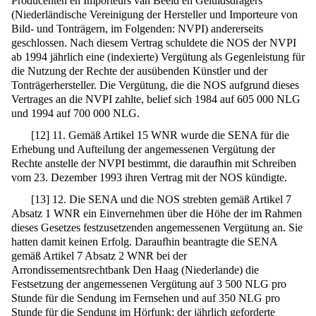
Producenten en Importeurs van Beeld en Geluidsdragers
(Niederländische Vereinigung der Hersteller und Importeure von
Bild- und Tonträgern, im Folgenden: NVPI) andererseits
geschlossen. Nach diesem Vertrag schuldete die NOS der NVPI
ab 1994 jährlich eine (indexierte) Vergütung als Gegenleistung für
die Nutzung der Rechte der ausübenden Künstler und der
Tonträgerhersteller. Die Vergütung, die die NOS aufgrund dieses
Vertrages an die NVPI zahlte, belief sich 1984 auf 605 000 NLG
und 1994 auf 700 000 NLG.
[
12
]
11. Gemäß Artikel 15 WNR wurde die SENA für die
Erhebung und Aufteilung der angemessenen Vergütung der
Rechte anstelle der NVPI bestimmt, die daraufhin mit Schreiben
vom 23. Dezember 1993 ihren Vertrag mit der NOS kündigte.
[
13
]
12. Die SENA und die NOS strebten gemäß Artikel 7
Absatz 1 WNR ein Einvernehmen über die Höhe der im Rahmen
dieses Gesetzes festzusetzenden angemessenen Vergütung an. Sie
hatten damit keinen Erfolg. Daraufhin beantragte die SENA
gemäß Artikel 7 Absatz 2 WNR bei der
Arrondissementsrechtbank Den Haag (Niederlande) die
Festsetzung der angemessenen Vergütung auf 3 500 NLG pro
Stunde für die Sendung im Fernsehen und auf 350 NLG pro
Stunde für die Sendung im Hörfunk; der jährlich geforderte