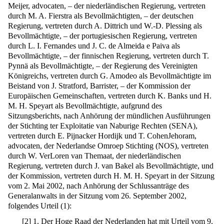
Meijer, advocaten, – der niederländischen Regierung, vertreten
durch M. A. Fierstra als Bevollmächtigten, – der deutschen
Regierung, vertreten durch A. Dittrich und W.-D. Plessing als
Bevollmächtigte, – der portugiesischen Regierung, vertreten
durch L. I. Fernandes und J. C. de Almeida e Paiva als
Bevollmächtigte, – der finnischen Regierung, vertreten durch T.
Pynnä als Bevollmächtigte, – der Regierung des Vereinigten
Königreichs, vertreten durch G. Amodeo als Bevollmächtigte im
Beistand von J. Stratford, Barrister, – der Kommission der
Europäischen Gemeinschaften, vertreten durch K. Banks und H.
M. H. Speyart als Bevollmächtigte, aufgrund des
Sitzungsberichts, nach Anhörung der mündlichen Ausführungen
der Stichting ter Exploitatie van Naburige Rechten (SENA),
vertreten durch E. Pijnacker Hordijk und T. CohenJehoram,
advocaten, der Nederlandse Omroep Stichting (NOS), vertreten
durch W. VerLoren van Themaat, der niederländischen
Regierung, vertreten durch J. van Bakel als Bevollmächtigte, und
der Kommission, vertreten durch H. M. H. Speyart in der Sitzung
vom 2. Mai 2002, nach Anhörung der Schlussanträge des
Generalanwalts in der Sitzung vom 26. September 2002,
folgendes Urteil (1):
[
2
]
1. Der Hoge Raad der Nederlanden hat mit Urteil vom 9.