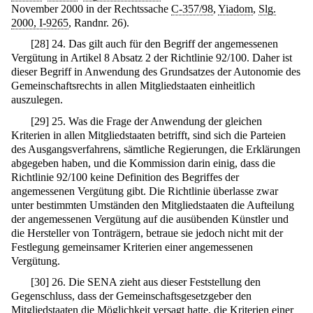
November 2000 in der Rechtssache
C-357/98
,
Yiadom
,
Slg.
2000, I-9265
, Randnr. 26).
[
28
]
24. Das gilt auch für den Begriff der angemessenen
Vergütung in Artikel 8 Absatz 2 der Richtlinie 92/100. Daher ist
dieser Begriff in Anwendung des Grundsatzes der Autonomie des
Gemeinschaftsrechts in allen Mitgliedstaaten einheitlich
auszulegen.
[
29
]
25. Was die Frage der Anwendung der gleichen
Kriterien in allen Mitgliedstaaten betrifft, sind sich die Parteien
des Ausgangsverfahrens, sämtliche Regierungen, die Erklärungen
abgegeben haben, und die Kommission darin einig, dass die
Richtlinie 92/100 keine Definition des Begriffes der
angemessenen Vergütung gibt. Die Richtlinie überlasse zwar
unter bestimmten Umständen den Mitgliedstaaten die Aufteilung
der angemessenen Vergütung auf die ausübenden Künstler und
die Hersteller von Tonträgern, betraue sie jedoch nicht mit der
Festlegung gemeinsamer Kriterien einer angemessenen
Vergütung.
[
30
]
26. Die SENA zieht aus dieser Feststellung den
Gegenschluss, dass der Gemeinschaftsgesetzgeber den
Mitgliedstaaten die Möglichkeit versagt hatte, die Kriterien einer