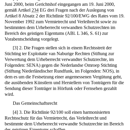
Juni 2000, beim Gerichtshof eingegangen am 19. Juni 2000,
gemäß Artikel
234
EG drei Fragen nach der Auslegung von
Artikel 8 Absatz 2 der Richtlinie 92/100/EWG des Rates vom 19.
November 1992 zum Vermietrecht und Verleihrecht sowie zu
bestimmten dem Urheberrecht verwandten Schutzrechten im
Bereich des geistigen Eigentums (ABl. L 346, S. 61) zur
Vorabentscheidung vorgelegt.
[
3
]
2. Die Fragen stellen sich in einem Rechtsstreit der
Stichting ter Exploitatie van Naburige Rechten (Stiftung zur
Verwertung dem Urheberrecht verwandter Schutzrechte, im
Folgenden: SENA) gegen die Nederlandse Omroep Stichting
(Stiftung Niederländischer Rundfunk, im Folgenden: NOS), in
dem es um die Festsetzung einer angemessenen Vergütung geht,
die ausübenden Künstlern und Herstellern von Tonträgern für die
Sendung dieser Tonträger in Hörfunk oder Fernsehen gezahlt
wird.
Das Gemeinschaftsrecht
[
4
]
3. Die Richtlinie 92/100 soll einen harmonisierten
Rechtsschutz für das Vermietrecht, das Verleihrecht und
bestimmte dem Urheberrecht verwandte Schutzrechte im Bereich
des geistigen Eigentums schaffen.