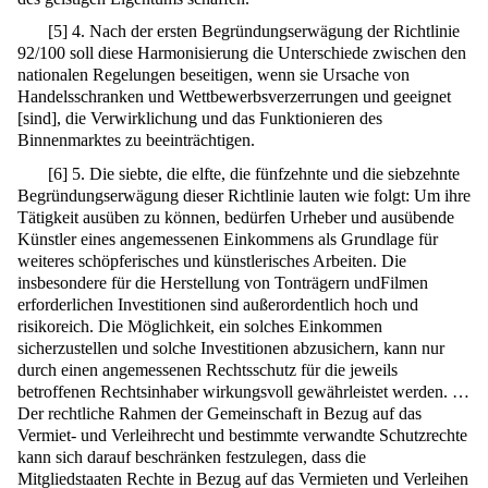
[
5
]
4. Nach der ersten Begründungserwägung der Richtlinie
92/100 soll diese Harmonisierung die Unterschiede zwischen den
nationalen Regelungen beseitigen, wenn sie Ursache von
Handelsschranken und Wettbewerbsverzerrungen und geeignet
[sind], die Verwirklichung und das Funktionieren des
Binnenmarktes zu beeinträchtigen.
[
6
]
5. Die siebte, die elfte, die fünfzehnte und die siebzehnte
Begründungserwägung dieser Richtlinie lauten wie folgt: Um ihre
Tätigkeit ausüben zu können, bedürfen Urheber und ausübende
Künstler eines angemessenen Einkommens als Grundlage für
weiteres schöpferisches und künstlerisches Arbeiten. Die
insbesondere für die Herstellung von Tonträgern undFilmen
erforderlichen Investitionen sind außerordentlich hoch und
risikoreich. Die Möglichkeit, ein solches Einkommen
sicherzustellen und solche Investitionen abzusichern, kann nur
durch einen angemessenen Rechtsschutz für die jeweils
betroffenen Rechtsinhaber wirkungsvoll gewährleistet werden. …
Der rechtliche Rahmen der Gemeinschaft in Bezug auf das
Vermiet- und Verleihrecht und bestimmte verwandte Schutzrechte
kann sich darauf beschränken festzulegen, dass die
Mitgliedstaaten Rechte in Bezug auf das Vermieten und Verleihen