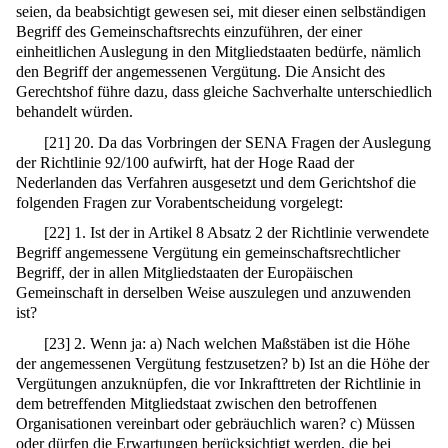
seien, da beabsichtigt gewesen sei, mit dieser einen selbständigen
Begriff des Gemeinschaftsrechts einzuführen, der einer
einheitlichen Auslegung in den Mitgliedstaaten bedürfe, nämlich
den Begriff der angemessenen Vergütung. Die Ansicht des
Gerechtshof führe dazu, dass gleiche Sachverhalte unterschiedlich
behandelt würden.
[
21
]
20. Da das Vorbringen der SENA Fragen der Auslegung
der Richtlinie 92/100 aufwirft, hat der Hoge Raad der
Nederlanden das Verfahren ausgesetzt und dem Gerichtshof die
folgenden Fragen zur Vorabentscheidung vorgelegt:
[
22
]
1. Ist der in Artikel 8 Absatz 2 der Richtlinie verwendete
Begriff angemessene Vergütung ein gemeinschaftsrechtlicher
Begriff, der in allen Mitgliedstaaten der Europäischen
Gemeinschaft in derselben Weise auszulegen und anzuwenden
ist?
[
23
]
2. Wenn ja: a) Nach welchen Maßstäben ist die Höhe
der angemessenen Vergütung festzusetzen? b) Ist an die Höhe der
Vergütungen anzuknüpfen, die vor Inkrafttreten der Richtlinie in
dem betreffenden Mitgliedstaat zwischen den betroffenen
Organisationen vereinbart oder gebräuchlich waren? c) Müssen
oder dürfen die Erwartungen berücksichtigt werden, die bei