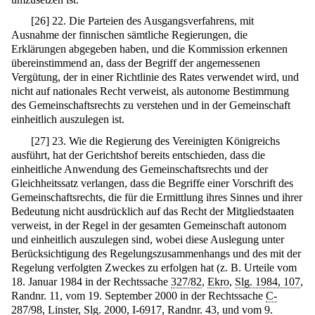
[
26
]
22. Die Parteien des Ausgangsverfahrens, mit
Ausnahme der finnischen sämtliche Regierungen, die
Erklärungen abgegeben haben, und die Kommission erkennen
übereinstimmend an, dass der Begriff der angemessenen
Vergütung, der in einer Richtlinie des Rates verwendet wird, und
nicht auf nationales Recht verweist, als autonome Bestimmung
des Gemeinschaftsrechts zu verstehen und in der Gemeinschaft
einheitlich auszulegen ist.
[
27
]
23. Wie die Regierung des Vereinigten Königreichs
ausführt, hat der Gerichtshof bereits entschieden, dass die
einheitliche Anwendung des Gemeinschaftsrechts und der
Gleichheitssatz verlangen, dass die Begriffe einer Vorschrift des
Gemeinschaftsrechts, die für die Ermittlung ihres Sinnes und ihrer
Bedeutung nicht ausdrücklich auf das Recht der Mitgliedstaaten
verweist, in der Regel in der gesamten Gemeinschaft autonom
und einheitlich auszulegen sind, wobei diese Auslegung unter
Berücksichtigung des Regelungszusammenhangs und des mit der
Regelung verfolgten Zweckes zu erfolgen hat (z. B. Urteile vom
18. Januar 1984 in der Rechtssache
327/82
,
Ekro
,
Slg. 1984, 107
,
Randnr. 11, vom 19. September 2000 in der Rechtssache
C-
287/98
,
Linster
,
Slg. 2000, I-6917
, Randnr. 43, und vom 9.