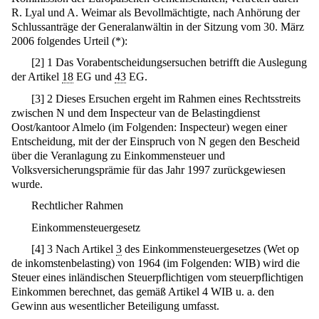
R. Lyal und A. Weimar als Bevollmächtigte, nach Anhörung der
Schlussanträge der Generalanwältin in der Sitzung vom 30. März
2006 folgendes Urteil (*):
[
2
]
1 Das Vorabentscheidungsersuchen betrifft die Auslegung
der Artikel
18
EG und
43
EG.
[
3
]
2 Dieses Ersuchen ergeht im Rahmen eines Rechtsstreits
zwischen N und dem Inspecteur van de Belastingdienst
Oost/kantoor Almelo (im Folgenden: Inspecteur) wegen einer
Entscheidung, mit der der Einspruch von N gegen den Bescheid
über die Veranlagung zu Einkommensteuer und
Volksversicherungsprämie für das Jahr 1997 zurückgewiesen
wurde.
Rechtlicher Rahmen
Einkommensteuergesetz
[
4
]
3 Nach Artikel
3
des Einkommensteuergesetzes (Wet op
de inkomstenbelasting) von 1964 (im Folgenden: WIB) wird die
Steuer eines inländischen Steuerpflichtigen vom steuerpflichtigen
Einkommen berechnet, das gemäß Artikel 4 WIB u. a. den
Gewinn aus wesentlicher Beteiligung umfasst.