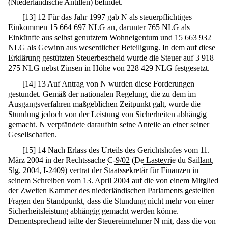
(Niederländische Antillen) befindet.
[
13
]
12 Für das Jahr 1997 gab N als steuerpflichtiges
Einkommen 15 664 697 NLG an, darunter 765 NLG als
Einkünfte aus selbst genutztem Wohneigentum und 15 663 932
NLG als Gewinn aus wesentlicher Beteiligung. In dem auf diese
Erklärung gestützten Steuerbescheid wurde die Steuer auf 3 918
275 NLG nebst Zinsen in Höhe von 228 429 NLG festgesetzt.
[
14
]
13 Auf Antrag von N wurden diese Forderungen
gestundet. Gemäß der nationalen Regelung, die zu dem im
Ausgangsverfahren maßgeblichen Zeitpunkt galt, wurde die
Stundung jedoch von der Leistung von Sicherheiten abhängig
gemacht. N verpfändete daraufhin seine Anteile an einer seiner
Gesellschaften.
[
15
]
14 Nach Erlass des Urteils des Gerichtshofes vom 11.
März 2004 in der Rechtssache
C-9/02
(
De Lasteyrie du Saillant
,
Slg. 2004, I-2409
) vertrat der Staatssekretär für Finanzen in
seinem Schreiben vom 13. April 2004 auf die von einem Mitglied
der Zweiten Kammer des niederländischen Parlaments gestellten
Fragen den Standpunkt, dass die Stundung nicht mehr von einer
Sicherheitsleistung abhängig gemacht werden könne.
Dementsprechend teilte der Steuereinnehmer N mit, dass die von