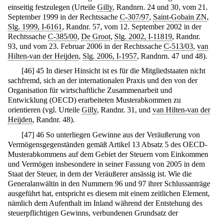
einseitig festzulegen (Urteile
Gilly
, Randnrn. 24 und 30, vom 21.
September 1999 in der Rechtssache
C-307/97
,
Saint-Gobain ZN
,
Slg. 1999, I-6161
, Randnr. 57, vom 12. September 2002 in der
Rechtssache
C-385/00
,
De Groot
,
Slg. 2002, I-11819
, Randnr.
93, und vom 23. Februar 2006 in der Rechtssache
C-513/03
,
van
Hilten-van der Heijden
,
Slg. 2006, I-1957
, Randnrn. 47 und 48).
[
46
]
45 In dieser Hinsicht ist es für die Mitgliedstaaten nicht
sachfremd, sich an der internationalen Praxis und den von der
Organisation für wirtschaftliche Zusammenarbeit und
Entwicklung (OECD) erarbeiteten Musterabkommen zu
orientieren (vgl. Urteile
Gilly
, Randnr. 31, und
van Hilten-van der
Heijden
, Randnr. 48).
[
47
]
46 So unterliegen Gewinne aus der Veräußerung von
Vermögensgegenständen gemäß Artikel 13 Absatz 5 des OECD-
Musterabkommens auf dem Gebiet der Steuern vom Einkommen
und Vermögen insbesondere in seiner Fassung von 2005 in dem
Staat der Steuer, in dem der Veräußerer ansässig ist. Wie die
Generalanwältin in den Nummern 96 und 97 ihrer Schlussanträge
ausgeführt hat, entspricht es diesem mit einem zeitlichen Element,
nämlich dem Aufenthalt im Inland während der Entstehung des
steuerpflichtigen Gewinns, verbundenen Grundsatz der