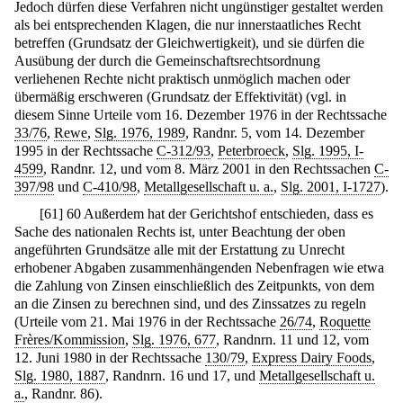
Jedoch dürfen diese Verfahren nicht ungünstiger gestaltet werden
als bei entsprechenden Klagen, die nur innerstaatliches Recht
betreffen (Grundsatz der Gleichwertigkeit), und sie dürfen die
Ausübung der durch die Gemeinschaftsrechtsordnung
verliehenen Rechte nicht praktisch unmöglich machen oder
übermäßig erschweren (Grundsatz der Effektivität) (vgl. in
diesem Sinne Urteile vom 16. Dezember 1976 in der Rechtssache
33/76
,
Rewe
,
Slg. 1976, 1989
, Randnr. 5, vom 14. Dezember
1995 in der Rechtssache
C-312/93
,
Peterbroeck
,
Slg. 1995, I-
4599
, Randnr. 12, und vom 8. März 2001 in den Rechtssachen
C-
397/98
und
C-410/98
,
Metallgesellschaft u. a.
,
Slg. 2001, I-1727
).
[
61
]
60 Außerdem hat der Gerichtshof entschieden, dass es
Sache des nationalen Rechts ist, unter Beachtung der oben
angeführten Grundsätze alle mit der Erstattung zu Unrecht
erhobener Abgaben zusammenhängenden Nebenfragen wie etwa
die Zahlung von Zinsen einschließlich des Zeitpunkts, von dem
an die Zinsen zu berechnen sind, und des Zinssatzes zu regeln
(Urteile vom 21. Mai 1976 in der Rechtssache
26/74
,
Roquette
Frères/Kommission
,
Slg. 1976, 677
, Randnrn. 11 und 12, vom
12. Juni 1980 in der Rechtssache
130/79
,
Express Dairy Foods
,
Slg. 1980, 1887
, Randnrn. 16 und 17, und
Metallgesellschaft u.
a.
, Randnr. 86).