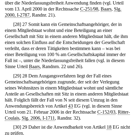
über die Niederlassungsfreiheit Anwendung finden (vgl. Urteil
vom 13. April 2000 in der Rechtssache
C-251/98
,
Baars
,
Slg.
2000, I-2787
, Randnr. 21).
[
28
]
27 Somit kann ein Gemeinschaftsangehöriger, der in
einem Mitgliedstaat wohnt und eine Beteiligung an einer
Gesellschaft mit Sitz in einem anderen Mitgliedstaat hält, die ihm
einen solchen Einfluss auf die Entscheidungen der Gesellschaft
verleiht, dass er deren Tätigkeiten bestimmen kann – was bei
einer Beteiligung von 100 % am Gesellschaftskapital immer der
Fall ist –, unter die Niederlassungsfreiheit fallen (vgl. in diesem
Sinne Urteil
Baars
, Randnrn. 22 und 26).
[
29
]
28 Dem Ausgangsverfahren liegt der Fall eines
Gemeinschaftsangehörigen zugrunde, der seit der Verlegung
seines Wohnsitzes in einem Mitgliedstaat wohnt und sämtliche
Anteile an Gesellschaften mit Sitz in einem anderen Mitgliedstaat
hält. Folglich fällt der Fall von N seit diesem Umzug in den
Anwendungsbereich von Artikel
43
EG (vgl. in diesem Sinne
Urteil vom 21. Februar 2006 in der Rechtssache
C-152/03
,
Ritter-
Coulais
,
Slg. 2006, I-1711
, Randnr. 32).
[
30
]
29 Daher ist die Anwendbarkeit von Artikel
18
EG nicht
zu prüfen.