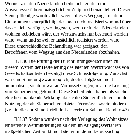
Wohnsitz in den Niederlanden beibehielt, zu dem im
Ausgangsverfahren maßgeblichen Zeitpunkt benachteiligt. Dieser
Steuerpflichtige wurde allein wegen dieses Wegzugs mit dem
Einkommen steuerpflichtig, das noch nicht realisiert war und über
das er nicht verfügte, wohingegen, wenn er in den Niederlanden
wohnen geblieben wäre, der Wertzuwachs nur besteuert worden
wäre, wenn und soweit er tatsächlich realisiert worden wäre.
Diese unterschiedliche Behandlung war geeignet, den
Betroffenen vom Wegzug aus den Niederlanden abzuhalten.
[
37
]
36 Die Prüfung der Durchführungsvorschriften zu
diesem System der Besteuerung des latenten Wertzuwachses von
Gesellschaftsanteilen bestätigt diese Schlussfolgerung. Zunächst
war eine Stundung zwar möglich, doch erfolgte sie nicht
automatisch, sondern war an Voraussetzungen, u. a. die Leistung
von Sicherheiten, geknüpft. Diese Sicherheiten haben als solche
eine beschränkende Wirkung, da sie den Steuerpflichtigen an der
Nutzung der als Sicherheit geleisteten Vermögenswerte hindern
(vgl. in diesem Sinne Urteil de Lasteyrie du Saillant, Randnr. 47).
[
38
]
37 Sodann wurden nach der Verlegung des Wohnsitzes
eintretende Wertminderungen zu dem im Ausgangsverfahren
maßgeblichen Zeitpunkt nicht steuermindernd berücksichtigt.