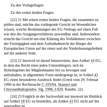
Zu den Vorlagefragen
Zu den ersten beiden Fragen
[
22
]
21 Mit seinen ersten beiden Fragen, die zusammen zu
prüfen sind, möchte das vorliegende Gericht im Wesentlichen
wissen, welche Bestimmungen des EG-Vertrags auf einen Fall
wie den des Ausgangsverfahrens anwendbar sind. Insbesondere
ersucht das Gericht um eine Klärung des Verhältnisses zwischen
der Freizügigkeit und dem Aufenthaltsrecht der Bürger der
Europäischen Union auf der einen und der Niederlassungsfreiheit
auf der anderen Seite.
[
23
]
22 Insoweit ist darauf hinzuweisen, dass Artikel
18
EG,
in dem das Recht eines jeden Unionsbürgers, sich im
Hoheitsgebiet der Mitgliedstaaten frei zu bewegen und
aufzuhalten, in allgemeiner Form niedergelegt ist, in Artikel
43
EG einen besonderen Ausdruck findet (Urteil vom 29. Februar
1996 in der Rechtssache
C-193/94
,
Skanavi und
Chryssanthakopoulos
,
Slg. 1996, I-929
, Randnr. 22).
[
24
]
23 Folglich ist der Sachverhalt nur insoweit im Hinblick
auf Artikel
18
EG zu beurteilen, als Artikel
43
EG nicht auf ihn
anwendbar ist.