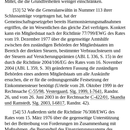
Mittel, die die Grundfreiheiten weniger einschränken.
[
53
]
52 Wie die Generalanwältin in Nummer 113 ihrer
Schlussanträge vorgetragen hat, hat der
Gemeinschaftsgesetzgeber bereits Harmonisierungsmaßnahmen
ergriffen, die im Wesentlichen das gleiche Ziel verfolgen. Konkret
kann ein Mitgliedstaat nach der Richtlinie 77/799/EWG des Rates
vom 19. Dezember 1977 über die gegenseitige Amtshilfe
zwischen den zuständigen Behörden der Mitgliedstaaten im
Bereich der direkten Steuern, bestimmter Verbrauchsteuern und
der Steuern auf Versicherungsprämien (ABl. L 336, S. 15) in der
durch die Richtlinie 2004/106/EG des Rates vom 16. November
2004 (ABl. L 359, S. 30) geänderten Fassung die zuständigen
Behörden eines anderen Mitgliedstaats um alle Auskünfte
ersuchen, die er für die ordnungsgemäße Festsetzung der
Einkommensteuer benötigt (Urteile vom 28. Oktober 1999 in der
Rechtssache
C-55/98
,
Vestergaard
,
Slg. 1999, I-7641
, Randnr.
26, und vom 26. Juni 2003 in der Rechtssache
C-422/01
,
Skandia
und Ramstedt
,
Slg. 2003, I-6817
, Randnr. 42).
[
54
]
53 Außerdem sieht die Richtlinie 76/308/EWG des
Rates vom 15. März 1976 über die gegenseitige Unterstützung
bei der Beitreibung von Forderungen im Zusammenhang mit
Maßnahmen, die Bestandteil des Finanzierungssystems des