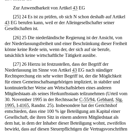
Zur Anwendbarkeit von Artikel
43
EG
[
25
]
24 Es ist zu prüfen, ob sich N schon deshalb auf Artikel
43
EG berufen kann, weil er der Alleingesellschafter seiner
Gesellschaften ist.
[
26
]
25 Die niederländische Regierung ist der Ansicht, von
der Niederlassungsfreiheit und einer Beschränkung dieser Freiheit
könne keine Rede sein, wenn der, der sich auf sie berufe,
tatsächlich keine wirtschaftliche Tätigkeit ausübe.
[
27
]
26 Hierzu ist festzustellen, dass der Begriff der
Niederlassung im Sinne von Artikel
43
EG nach ständiger
Rechtsprechung ein sehr weiter Begriff ist, der die Möglichkeit
für einen Gemeinschaftsangehörigen impliziert, in stabiler und
kontinuierlicher Weise am Wirtschaftsleben eines anderen
Mitgliedstaats als seines Herkunftsstaats teilzunehmen (Urteil vom
30. November 1995 in der Rechtssache
C-55/94
,
Gebhard
,
Slg.
1995, I-4165
, Randnr. 25). Insbesondere hat der Gerichtshof
entschieden, dass eine 100 % ige Beteiligung am Kapital einer
Gesellschaft, die ihren Sitz in einem anderen Mitgliedstaat als
dem hat, in dem der Inhaber dieser Beteiligung wohnt, zweifellos
bewirkt, dass auf diesen Steuerpflichtigen die Vertragsvorschriften