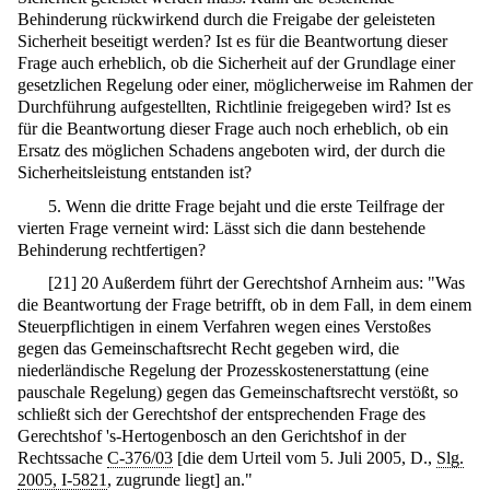
Behinderung rückwirkend durch die Freigabe der geleisteten
Sicherheit beseitigt werden? Ist es für die Beantwortung dieser
Frage auch erheblich, ob die Sicherheit auf der Grundlage einer
gesetzlichen Regelung oder einer, möglicherweise im Rahmen der
Durchführung aufgestellten, Richtlinie freigegeben wird? Ist es
für die Beantwortung dieser Frage auch noch erheblich, ob ein
Ersatz des möglichen Schadens angeboten wird, der durch die
Sicherheitsleistung entstanden ist?
5. Wenn die dritte Frage bejaht und die erste Teilfrage der
vierten Frage verneint wird: Lässt sich die dann bestehende
Behinderung rechtfertigen?
[
21
]
20 Außerdem führt der Gerechtshof Arnheim aus: "Was
die Beantwortung der Frage betrifft, ob in dem Fall, in dem einem
Steuerpflichtigen in einem Verfahren wegen eines Verstoßes
gegen das Gemeinschaftsrecht Recht gegeben wird, die
niederländische Regelung der Prozesskostenerstattung (eine
pauschale Regelung) gegen das Gemeinschaftsrecht verstößt, so
schließt sich der Gerechtshof der entsprechenden Frage des
Gerechtshof 's-Hertogenbosch an den Gerichtshof in der
Rechtssache
C-376/03
[die dem Urteil vom 5. Juli 2005, D.,
Slg.
2005, I-5821
, zugrunde liegt] an."