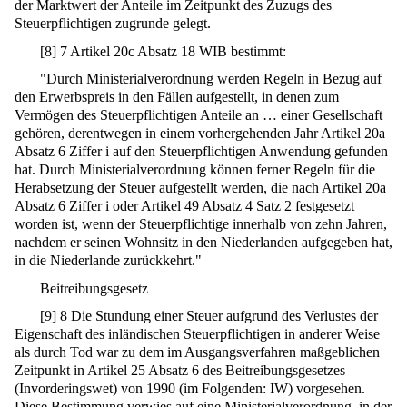
der Marktwert der Anteile im Zeitpunkt des Zuzugs des
Steuerpflichtigen zugrunde gelegt.
[
8
]
7 Artikel 20c Absatz 18 WIB bestimmt:
"Durch Ministerialverordnung werden Regeln in Bezug auf
den Erwerbspreis in den Fällen aufgestellt, in denen zum
Vermögen des Steuerpflichtigen Anteile an … einer Gesellschaft
gehören, derentwegen in einem vorhergehenden Jahr Artikel 20a
Absatz 6 Ziffer i auf den Steuerpflichtigen Anwendung gefunden
hat. Durch Ministerialverordnung können ferner Regeln für die
Herabsetzung der Steuer aufgestellt werden, die nach Artikel 20a
Absatz 6 Ziffer i oder Artikel 49 Absatz 4 Satz 2 festgesetzt
worden ist, wenn der Steuerpflichtige innerhalb von zehn Jahren,
nachdem er seinen Wohnsitz in den Niederlanden aufgegeben hat,
in die Niederlande zurückkehrt."
Beitreibungsgesetz
[
9
]
8 Die Stundung einer Steuer aufgrund des Verlustes der
Eigenschaft des inländischen Steuerpflichtigen in anderer Weise
als durch Tod war zu dem im Ausgangsverfahren maßgeblichen
Zeitpunkt in Artikel 25 Absatz 6 des Beitreibungsgesetzes
(Invorderingswet) von 1990 (im Folgenden: IW) vorgesehen.
Diese Bestimmung verwies auf eine Ministerialverordnung, in der