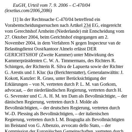
EuGH, Urteil vom 7. 9. 2006 – C-470/04
(lexetius.com/2006,2086)
[
1
]
In der Rechtssache C-470/04 betreffend ein
Vorabentscheidungsersuchen nach Artikel
234
EG, eingereicht
vom Gerechtshof Arnheim (Niederlande) mit Entscheidung vom
27. Oktober 2004, beim Gerichtshof eingegangen am 2.
November 2004, in dem Verfahren N gegen Inspecteur van de
Belastingdienst Oost/kantoor Almelo erlässt DER
GERICHTSHOF (Zweite Kammer) unter Mitwirkung des
Kammerpräsidenten C. W. A. Timmermans, des Richters R.
Schintgen, der Richterin R. Silva de Lapuerta sowie der Richter
G. Arestis und J. Kluc (ka (Berichterstatter), Generalanwältin: J.
Kokott, Kanzler: R. Grass, unter Berücksichtigung der
Erklärungen – von N, vertreten durch P. L. M. van Gorkom,
advocaat, – der niederländischen Regierung, vertreten durch H.
G. Sevenster und C. A. H. M. ten Dam als Bevollmächtigte, – der
dänischen Regierung, vertreten durch J. Molde als
Bevollmächtigten, – der deutschen Regierung, vertreten durch
W.-D. Plessing als Bevollmächtigten, – der italienischen
Regierung, vertreten durch I. M. Braguglia als Bevollmächtigten
im Beistand von G. Albenzio, avvocato dello Stato, – der
Kommission der Europäischen Gemeinschaften, vertreten durch