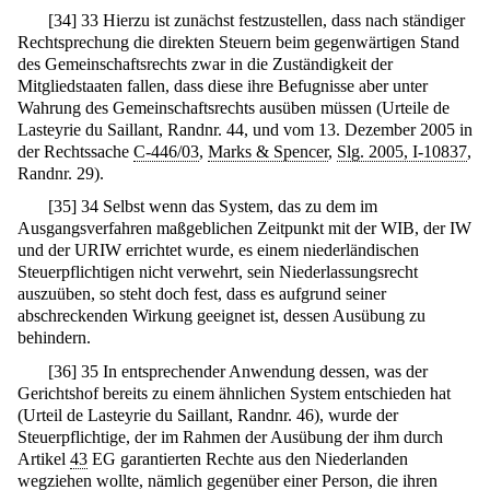
[
34
]
33 Hierzu ist zunächst festzustellen, dass nach ständiger
Rechtsprechung die direkten Steuern beim gegenwärtigen Stand
des Gemeinschaftsrechts zwar in die Zuständigkeit der
Mitgliedstaaten fallen, dass diese ihre Befugnisse aber unter
Wahrung des Gemeinschaftsrechts ausüben müssen (Urteile de
Lasteyrie du Saillant, Randnr. 44, und vom 13. Dezember 2005 in
der Rechtssache
C-446/03
,
Marks & Spencer
,
Slg. 2005, I-10837
,
Randnr. 29).
[
35
]
34 Selbst wenn das System, das zu dem im
Ausgangsverfahren maßgeblichen Zeitpunkt mit der WIB, der IW
und der URIW errichtet wurde, es einem niederländischen
Steuerpflichtigen nicht verwehrt, sein Niederlassungsrecht
auszuüben, so steht doch fest, dass es aufgrund seiner
abschreckenden Wirkung geeignet ist, dessen Ausübung zu
behindern.
[
36
]
35 In entsprechender Anwendung dessen, was der
Gerichtshof bereits zu einem ähnlichen System entschieden hat
(Urteil de Lasteyrie du Saillant, Randnr. 46), wurde der
Steuerpflichtige, der im Rahmen der Ausübung der ihm durch
Artikel
43
EG garantierten Rechte aus den Niederlanden
wegziehen wollte, nämlich gegenüber einer Person, die ihren