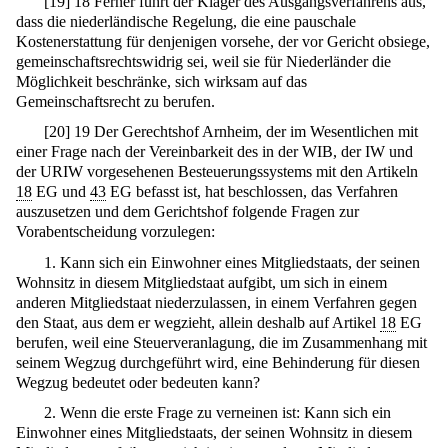
[
19
]
18 Ferner führt der Kläger des Ausgangsverfahrens aus,
dass die niederländische Regelung, die eine pauschale
Kostenerstattung für denjenigen vorsehe, der vor Gericht obsiege,
gemeinschaftsrechtswidrig sei, weil sie für Niederländer die
Möglichkeit beschränke, sich wirksam auf das
Gemeinschaftsrecht zu berufen.
[
20
]
19 Der Gerechtshof Arnheim, der im Wesentlichen mit
einer Frage nach der Vereinbarkeit des in der WIB, der IW und
der URIW vorgesehenen Besteuerungssystems mit den Artikeln
18
EG und
43
EG befasst ist, hat beschlossen, das Verfahren
auszusetzen und dem Gerichtshof folgende Fragen zur
Vorabentscheidung vorzulegen:
1. Kann sich ein Einwohner eines Mitgliedstaats, der seinen
Wohnsitz in diesem Mitgliedstaat aufgibt, um sich in einem
anderen Mitgliedstaat niederzulassen, in einem Verfahren gegen
den Staat, aus dem er wegzieht, allein deshalb auf Artikel
18
EG
berufen, weil eine Steuerveranlagung, die im Zusammenhang mit
seinem Wegzug durchgeführt wird, eine Behinderung für diesen
Wegzug bedeutet oder bedeuten kann?
2. Wenn die erste Frage zu verneinen ist: Kann sich ein
Einwohner eines Mitgliedstaats, der seinen Wohnsitz in diesem