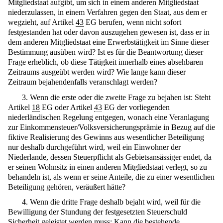
Mitgliedstaat aufgibt, um sich in einem anderen Mitgliedstaat
niederzulassen, in einem Verfahren gegen den Staat, aus dem er
wegzieht, auf Artikel
43
EG berufen, wenn nicht sofort
festgestanden hat oder davon auszugehen gewesen ist, dass er in
dem anderen Mitgliedstaat eine Erwerbstätigkeit im Sinne dieser
Bestimmung ausüben wird? Ist es für die Beantwortung dieser
Frage erheblich, ob diese Tätigkeit innerhalb eines absehbaren
Zeitraums ausgeübt werden wird? Wie lange kann dieser
Zeitraum bejahendenfalls veranschlagt werden?
3. Wenn die erste oder die zweite Frage zu bejahen ist: Steht
Artikel
18
EG oder Artikel
43
EG der vorliegenden
niederländischen Regelung entgegen, wonach eine Veranlagung
zur Einkommensteuer/Volksversicherungsprämie in Bezug auf die
fiktive Realisierung des Gewinns aus wesentlicher Beteiligung
nur deshalb durchgeführt wird, weil ein Einwohner der
Niederlande, dessen Steuerpflicht als Gebietsansässiger endet, da
er seinen Wohnsitz in einen anderen Mitgliedstaat verlegt, so zu
behandeln ist, als wenn er seine Anteile, die zu einer wesentlichen
Beteiligung gehören, veräußert hätte?
4. Wenn die dritte Frage deshalb bejaht wird, weil für die
Bewilligung der Stundung der festgesetzten Steuerschuld
Sicherheit geleistet werden muss: Kann die bestehende