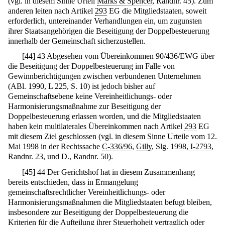
(vgl. in diesem Sinne Urteil
Marks & Spencer
, Randnr. 45). Zum
anderen leiten nach Artikel
293
EG die Mitgliedstaaten, soweit
erforderlich, untereinander Verhandlungen ein, um zugunsten
ihrer Staatsangehörigen die Beseitigung der Doppelbesteuerung
innerhalb der Gemeinschaft sicherzustellen.
[
44
]
43 Abgesehen vom Übereinkommen 90/436/EWG über
die Beseitigung der Doppelbesteuerung im Falle von
Gewinnberichtigungen zwischen verbundenen Unternehmen
(ABl. 1990, L 225, S. 10) ist jedoch bisher auf
Gemeinschaftsebene keine Vereinheitlichungs- oder
Harmonisierungsmaßnahme zur Beseitigung der
Doppelbesteuerung erlassen worden, und die Mitgliedstaaten
haben kein multilaterales Übereinkommen nach Artikel
293
EG
mit diesem Ziel geschlossen (vgl. in diesem Sinne Urteile vom 12.
Mai 1998 in der Rechtssache
C-336/96
,
Gilly
,
Slg. 1998, I-2793
,
Randnr. 23, und D., Randnr. 50).
[
45
]
44 Der Gerichtshof hat in diesem Zusammenhang
bereits entschieden, dass in Ermangelung
gemeinschaftsrechtlicher Vereinheitlichungs- oder
Harmonisierungsmaßnahmen die Mitgliedstaaten befugt bleiben,
insbesondere zur Beseitigung der Doppelbesteuerung die
Kriterien für die Aufteilung ihrer Steuerhoheit vertraglich oder