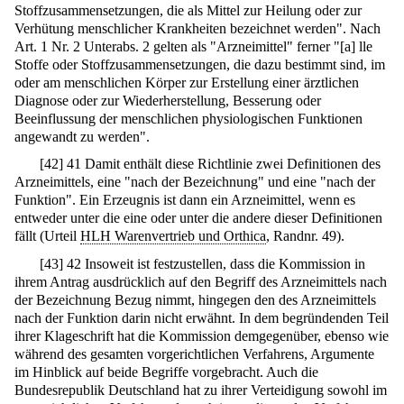
Stoffzusammensetzungen, die als Mittel zur Heilung oder zur
Verhütung menschlicher Krankheiten bezeichnet werden". Nach
Art. 1 Nr. 2 Unterabs. 2 gelten als "Arzneimittel" ferner "[a] lle
Stoffe oder Stoffzusammensetzungen, die dazu bestimmt sind, im
oder am menschlichen Körper zur Erstellung einer ärztlichen
Diagnose oder zur Wiederherstellung, Besserung oder
Beeinflussung der menschlichen physiologischen Funktionen
angewandt zu werden".
[
42
]
41 Damit enthält diese Richtlinie zwei Definitionen des
Arzneimittels, eine "nach der Bezeichnung" und eine "nach der
Funktion". Ein Erzeugnis ist dann ein Arzneimittel, wenn es
entweder unter die eine oder unter die andere dieser Definitionen
fällt (Urteil
HLH Warenvertrieb und Orthica
, Randnr. 49).
[
43
]
42 Insoweit ist festzustellen, dass die Kommission in
ihrem Antrag ausdrücklich auf den Begriff des Arzneimittels nach
der Bezeichnung Bezug nimmt, hingegen den des Arzneimittels
nach der Funktion darin nicht erwähnt. In dem begründenden Teil
ihrer Klageschrift hat die Kommission demgegenüber, ebenso wie
während des gesamten vorgerichtlichen Verfahrens, Argumente
im Hinblick auf beide Begriffe vorgebracht. Auch die
Bundesrepublik Deutschland hat zu ihrer Verteidigung sowohl im