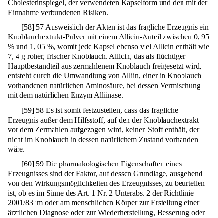
Cholesterinspiegel, der verwendeten Kapselform und den mit der
Einnahme verbundenen Risiken.
[
58
]
57 Ausweislich der Akten ist das fragliche Erzeugnis ein
Knoblauchextrakt-Pulver mit einem Allicin-Anteil zwischen 0, 95
% und 1, 05 %, womit jede Kapsel ebenso viel Allicin enthält wie
7, 4 g roher, frischer Knoblauch. Allicin, das als flüchtiger
Hauptbestandteil aus zermahlenem Knoblauch freigesetzt wird,
entsteht durch die Umwandlung von Alliin, einer in Knoblauch
vorhandenen natürlichen Aminosäure, bei dessen Vermischung
mit dem natürlichen Enzym Alliinase.
[
59
]
58 Es ist somit festzustellen, dass das fragliche
Erzeugnis außer dem Hilfsstoff, auf den der Knoblauchextrakt
vor dem Zermahlen aufgezogen wird, keinen Stoff enthält, der
nicht im Knoblauch in dessen natürlichem Zustand vorhanden
wäre.
[
60
]
59 Die pharmakologischen Eigenschaften eines
Erzeugnisses sind der Faktor, auf dessen Grundlage, ausgehend
von den Wirkungsmöglichkeiten des Erzeugnisses, zu beurteilen
ist, ob es im Sinne des Art. 1 Nr. 2 Unterabs. 2 der Richtlinie
2001/83 im oder am menschlichen Körper zur Erstellung einer
ärztlichen Diagnose oder zur Wiederherstellung, Besserung oder