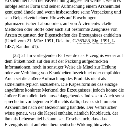
Arzneimittel nach der Bezeichnung angesehen werden, wenn es
infolge seiner Form und seiner Aufmachung einem Arzneimittel
genügend ähnele und wenn insbesondere seine Verpackung und
sein Beipackzettel einen Hinweis auf Forschungen
pharmazeutischer Laboratorien, auf von Ärzten entwickelte
Methoden oder Stoffe oder auch auf bestimmte Zeugnisse von
Ärzten zugunsten der Eigenschaften des Erzeugnisses enthielten
(Urteil vom 21. März 1991, Delattre, C-
369/88
,
Slg. 1991, I-
1487
, Randnr. 41).
[
22
]
21 Im vorliegenden Fall werde das Erzeugnis weder auf
dem Etikett noch auf den auf der Packung aufgedruckten
Informationen, noch in sonstiger Weise als Mittel zur Heilung
oder zur Verhütung von Krankheiten bezeichnet oder empfohlen.
Auch sei die äußere Aufmachung des Produkts nicht als
arzneimitteltypisch anzusehen. Die Kapselform sei das einzige
angeführte konkrete Merkmal des Erzeugnisses; jedoch könne die
äußere Form allein kein ausschlaggebendes Indiz sein. Auch sonst
spreche im vorliegenden Fall nichts dafür, dass es sich um ein
Arzneimittel nach der Bezeichnung handele. Der Verbraucher
wisse genau, was die Kapsel enthalte, nämlich Knoblauch, der
ihm als Lebensmittel bekannt sei. Er sehe auch, dass das
Erzeugnis nicht auf eine therapeutische Wirkung hinweise.