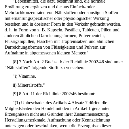
"Lebensmittel, die dazu bestimmt sind, die normale
Ernährung zu ergänzen und die aus Einfach- oder
Mehrfachkonzentraten von Nährstoffen oder sonstigen Stoffen
mit ernährungsspezifischer oder physiologischer Wirkung
bestehen und in dosierter Form in den Verkehr gebracht werden,
d. h. in Form von z. B. Kapseln, Pastillen, Tabletten, Pillen und
anderen ähnlichen Darreichungsformen, Pulverbeuteln,
Flüssigampullen, Flaschen mit Tropfeinsätzen und ähnlichen
Darreichungsformen von Flüssigkeiten und Pulvern zur
Aufnahme in abgemessenen kleinen Mengen".
[
8
]
7 Nach Art. 2 Buchst. b der Richtlinie 2002/46 sind unter
"Nährstoffen" folgende Stoffe zu verstehen:
"i) Vitamine,
ii) Mineralstoffe."
[
9
]
8 Art. 11 der Richtlinie 2002/46 bestimmt:
"(1) Unbeschadet des Artikels 4 Absatz 7 dürfen die
Mitgliedstaaten den Handel mit den in Artikel 1 genannten
Erzeugnissen nicht aus Gründen ihrer Zusammensetzung,
Herstellungsmerkmale, Aufmachung oder Kennzeichnung
untersagen oder beschränken, wenn die Erzeugnisse dieser