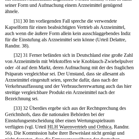
seiner Form und Aufmachung einem Arzneimittel genügend
ähnele.
[
31
]
30 Im vorliegenden Fall spreche die verwendete
Kapselform für einen beabsichtigten Vertrieb als Arzneimittel,
auch wenn die äußere Form allein kein ausschlaggebendes Indiz
für die Einstufung als Arzneimittel sein könne (Urteil Delattre,
Randnr. 38).
[
32
]
31 Ferner befänden sich in Deutschland eine große Zahl
von Arzneimitteln mit Wirkstoffen wie Knoblauch-Zwiebelpulver
oder -öl auf dem Markt, deren Aufmachung mit der des fraglichen
Präparats vergleichbar sei. Der Umstand, dass sie allesamt als
Arzneimittel eingestuft seien, spreche dafür, dass nach der
Verkehrsauffassung und der Verbrauchererwartung auch das hier
streitige vergleichbare Produkt ein Arzneimittel nach der
Bezeichnung sei.
[
33
]
32 Überdies ergebe sich aus der Rechtsprechung des
Gerichtshofs, dass die nationalen Behörden bei der
Einstufungsentscheidung über einen Wertungsspielraum
verfügten (vgl. Urteil
HLH Warenvertrieb und Orthica
, Randnr.
56). Die Kommission habe ihrer Beweislast nicht genügt und