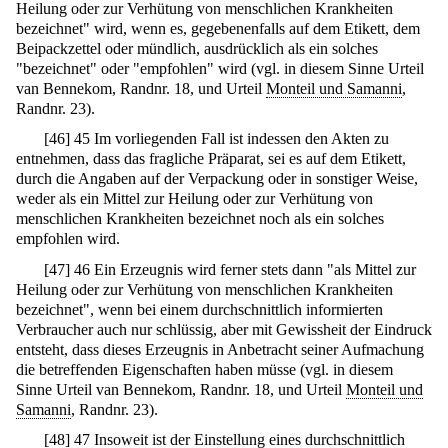
Heilung oder zur Verhütung von menschlichen Krankheiten
bezeichnet" wird, wenn es, gegebenenfalls auf dem Etikett, dem
Beipackzettel oder mündlich, ausdrücklich als ein solches
"bezeichnet" oder "empfohlen" wird (vgl. in diesem Sinne Urteil
van Bennekom, Randnr. 18, und Urteil
Monteil und Samanni
,
Randnr. 23).
[
46
]
45 Im vorliegenden Fall ist indessen den Akten zu
entnehmen, dass das fragliche Präparat, sei es auf dem Etikett,
durch die Angaben auf der Verpackung oder in sonstiger Weise,
weder als ein Mittel zur Heilung oder zur Verhütung von
menschlichen Krankheiten bezeichnet noch als ein solches
empfohlen wird.
[
47
]
46 Ein Erzeugnis wird ferner stets dann "als Mittel zur
Heilung oder zur Verhütung von menschlichen Krankheiten
bezeichnet", wenn bei einem durchschnittlich informierten
Verbraucher auch nur schlüssig, aber mit Gewissheit der Eindruck
entsteht, dass dieses Erzeugnis in Anbetracht seiner Aufmachung
die betreffenden Eigenschaften haben müsse (vgl. in diesem
Sinne Urteil van Bennekom, Randnr. 18, und Urteil
Monteil und
Samanni
, Randnr. 23).
[
48
]
47 Insoweit ist der Einstellung eines durchschnittlich