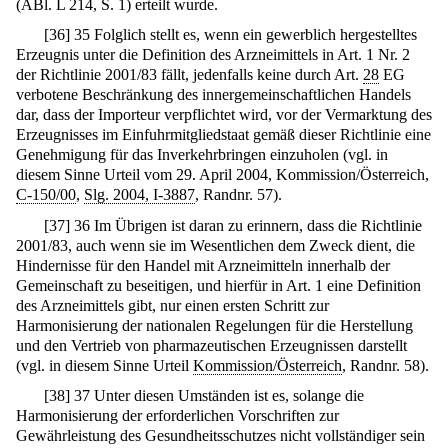
(ABl. L 214, S. 1) erteilt wurde.
[
36
]
35 Folglich stellt es, wenn ein gewerblich hergestelltes
Erzeugnis unter die Definition des Arzneimittels in Art. 1 Nr. 2
der Richtlinie 2001/83 fällt, jedenfalls keine durch Art.
28
EG
verbotene Beschränkung des innergemeinschaftlichen Handels
dar, dass der Importeur verpflichtet wird, vor der Vermarktung des
Erzeugnisses im Einfuhrmitgliedstaat gemäß dieser Richtlinie eine
Genehmigung für das Inverkehrbringen einzuholen (vgl. in
diesem Sinne Urteil vom 29. April 2004, Kommission/Österreich,
C-150/00
,
Slg. 2004, I-3887
, Randnr. 57).
[
37
]
36 Im Übrigen ist daran zu erinnern, dass die Richtlinie
2001/83, auch wenn sie im Wesentlichen dem Zweck dient, die
Hindernisse für den Handel mit Arzneimitteln innerhalb der
Gemeinschaft zu beseitigen, und hierfür in Art. 1 eine Definition
des Arzneimittels gibt, nur einen ersten Schritt zur
Harmonisierung der nationalen Regelungen für die Herstellung
und den Vertrieb von pharmazeutischen Erzeugnissen darstellt
(vgl. in diesem Sinne Urteil
Kommission/Österreich
, Randnr. 58).
[
38
]
37 Unter diesen Umständen ist es, solange die
Harmonisierung der erforderlichen Vorschriften zur
Gewährleistung des Gesundheitsschutzes nicht vollständiger sein