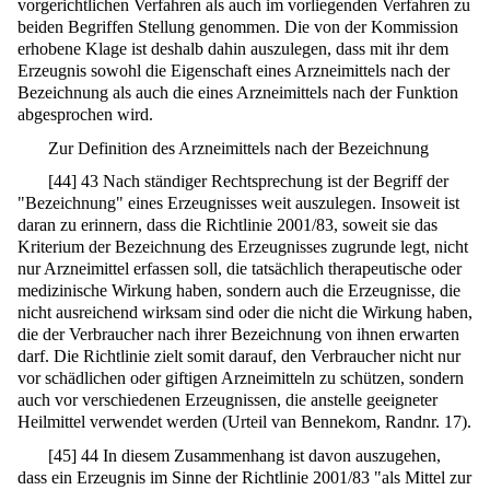
vorgerichtlichen Verfahren als auch im vorliegenden Verfahren zu
beiden Begriffen Stellung genommen. Die von der Kommission
erhobene Klage ist deshalb dahin auszulegen, dass mit ihr dem
Erzeugnis sowohl die Eigenschaft eines Arzneimittels nach der
Bezeichnung als auch die eines Arzneimittels nach der Funktion
abgesprochen wird.
Zur Definition des Arzneimittels nach der Bezeichnung
[
44
]
43 Nach ständiger Rechtsprechung ist der Begriff der
"Bezeichnung" eines Erzeugnisses weit auszulegen. Insoweit ist
daran zu erinnern, dass die Richtlinie 2001/83, soweit sie das
Kriterium der Bezeichnung des Erzeugnisses zugrunde legt, nicht
nur Arzneimittel erfassen soll, die tatsächlich therapeutische oder
medizinische Wirkung haben, sondern auch die Erzeugnisse, die
nicht ausreichend wirksam sind oder die nicht die Wirkung haben,
die der Verbraucher nach ihrer Bezeichnung von ihnen erwarten
darf. Die Richtlinie zielt somit darauf, den Verbraucher nicht nur
vor schädlichen oder giftigen Arzneimitteln zu schützen, sondern
auch vor verschiedenen Erzeugnissen, die anstelle geeigneter
Heilmittel verwendet werden (Urteil van Bennekom, Randnr. 17).
[
45
]
44 In diesem Zusammenhang ist davon auszugehen,
dass ein Erzeugnis im Sinne der Richtlinie 2001/83 "als Mittel zur