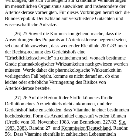
Wirkungen, die sich vorbeugend auf krankhafte Veränderungen
im menschlichen Organismus auswirkten und insbesondere der
Arteriosklerose vorbeugten. Für dieses Vorbringen beruft sich die
Bundesrepublik Deutschland auf verschiedene Gutachten und
wissenschaftliche Aufsätze.
[
26
]
25 Soweit die Kommission geltend mache, dass die
Auswirkungen des Präparats auf Arteriosklerose begrenzt seien,
sei darauf hinzuweisen, dass weder der Richtlinie 2001/83 noch
der Rechtsprechung des Gerichtshofs eine
"Erheblichkeitsschwelle" zu entnehmen sei, wonach bestimmte
Grade pharmakologischer Wirksamkeiten nachgewiesen werden
müssten. Werde daher die pharmakologische Wirksamkeit im
vorliegenden Fall bejaht, komme es nicht darauf an, ob eine
leichte oder erhebliche Verringerung des Risikos von
Arteriosklerose bestehe.
[
27
]
26 Auf die Herkunft der Stoffe könne es für die
Definition eines Arzneimittels nicht ankommen, und der
Gerichtshof habe entschieden, dass Vitamine in einer bestimmten
hochdosierten Form als Arzneimittel eingestuft werden könnten
(Urteile vom 30. November 1983, van Bennekom, 227/82,
Slg.
1983, 3883
, Randnr. 27, und
Kommission/Deutschland
, Randnr.
56). Dass Vitamine ebenfalls in zahlreichen Lebensmitteln