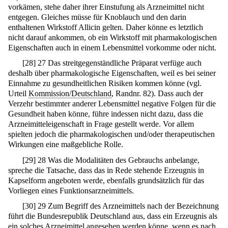
vorkämen, stehe daher ihrer Einstufung als Arzneimittel nicht
entgegen. Gleiches müsse für Knoblauch und den darin
enthaltenen Wirkstoff Allicin gelten. Daher könne es letztlich
nicht darauf ankommen, ob ein Wirkstoff mit pharmakologischen
Eigenschaften auch in einem Lebensmittel vorkomme oder nicht.
[
28
]
27 Das streitgegenständliche Präparat verfüge auch
deshalb über pharmakologische Eigenschaften, weil es bei seiner
Einnahme zu gesundheitlichen Risiken kommen könne (vgl.
Urteil
Kommission/Deutschland
, Randnr. 82). Dass auch der
Verzehr bestimmter anderer Lebensmittel negative Folgen für die
Gesundheit haben könne, führe indessen nicht dazu, dass die
Arzneimitteleigenschaft in Frage gestellt werde. Vor allem
spielten jedoch die pharmakologischen und/oder therapeutischen
Wirkungen eine maßgebliche Rolle.
[
29
]
28 Was die Modalitäten des Gebrauchs anbelange,
spreche die Tatsache, dass das in Rede stehende Erzeugnis in
Kapselform angeboten werde, ebenfalls grundsätzlich für das
Vorliegen eines Funktionsarzneimittels.
[
30
]
29 Zum Begriff des Arzneimittels nach der Bezeichnung
führt die Bundesrepublik Deutschland aus, dass ein Erzeugnis als
ein solches Arzneimittel angesehen werden könne, wenn es nach