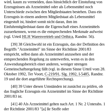
wird, kaum zu vermeiden, dass hinsichtlich der Einstufung von
Erzeugnissen als Arzneimittel oder als Lebensmittel noch
Unterschiede zwischen den Mitgliedstaaten bestehen. Dass ein
Erzeugnis in einem anderen Mitgliedstaat als Lebensmittel
eingestuft ist, hindert somit nicht daran, ihm im
Einfuhrmitgliedstaat dann die Eigenschaft eines Arzneimittels
zuzuerkennen, wenn es die entsprechenden Merkmale aufweist
(vgl. Urteil
HLH Warenvertrieb und Orthica
, Randnr. 56).
[
39
]
38 Gleichwohl ist ein Erzeugnis, das der Definition des
Begriffs "Arzneimittel" im Sinne der Richtlinie 2001/83
entspricht, selbst dann als Arzneimittel anzusehen und der
entsprechenden Regelung zu unterwerfen, wenn es in den
Anwendungsbereich einer anderen, weniger strengen
Gemeinschaftsregelung fällt (vgl. in diesem Sinne Urteil vom 28.
Oktober 1992, Ter Voort,
C-219/91
,
Slg. 1992, I-5485
, Randnr.
19 und die dort angeführte Rechtsprechung).
[
40
]
39 Unter diesen Umständen ist zunächst zu prüfen, ob
das fragliche Erzeugnis ein Arzneimittel im Sinne der Richtlinie
2001/83 ist.
[
41
]
40 Als Arzneimittel gelten nach Art. 1 Nr. 2 Unterabs. 1
der Richtlinie 2001/83 "[a] lle Stoffe oder