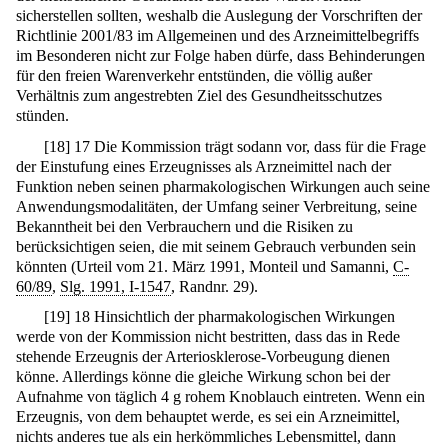
sicherstellen sollten, weshalb die Auslegung der Vorschriften der
Richtlinie 2001/83 im Allgemeinen und des Arzneimittelbegriffs
im Besonderen nicht zur Folge haben dürfe, dass Behinderungen
für den freien Warenverkehr entstünden, die völlig außer
Verhältnis zum angestrebten Ziel des Gesundheitsschutzes
stünden.
[
18
]
17 Die Kommission trägt sodann vor, dass für die Frage
der Einstufung eines Erzeugnisses als Arzneimittel nach der
Funktion neben seinen pharmakologischen Wirkungen auch seine
Anwendungsmodalitäten, der Umfang seiner Verbreitung, seine
Bekanntheit bei den Verbrauchern und die Risiken zu
berücksichtigen seien, die mit seinem Gebrauch verbunden sein
könnten (Urteil vom 21. März 1991, Monteil und Samanni,
C-
60/89
,
Slg. 1991, I-1547
, Randnr. 29).
[
19
]
18 Hinsichtlich der pharmakologischen Wirkungen
werde von der Kommission nicht bestritten, dass das in Rede
stehende Erzeugnis der Arteriosklerose-Vorbeugung dienen
könne. Allerdings könne die gleiche Wirkung schon bei der
Aufnahme von täglich 4 g rohem Knoblauch eintreten. Wenn ein
Erzeugnis, von dem behauptet werde, es sei ein Arzneimittel,
nichts anderes tue als ein herkömmliches Lebensmittel, dann