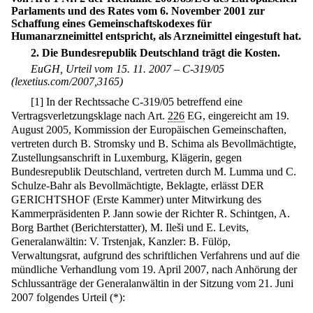
Parlaments und des Rates vom 6. November 2001 zur
Schaffung eines Gemeinschaftskodexes für
Humanarzneimittel entspricht, als Arzneimittel eingestuft hat.
2. Die Bundesrepublik Deutschland trägt die Kosten.
EuGH, Urteil vom 15. 11. 2007 – C-319/05
(lexetius.com/2007,3165)
[
1
]
In der Rechtssache C-319/05 betreffend eine
Vertragsverletzungsklage nach Art.
226
EG, eingereicht am 19.
August 2005, Kommission der Europäischen Gemeinschaften,
vertreten durch B. Stromsky und B. Schima als Bevollmächtigte,
Zustellungsanschrift in Luxemburg, Klägerin, gegen
Bundesrepublik Deutschland, vertreten durch M. Lumma und C.
Schulze-Bahr als Bevollmächtigte, Beklagte, erlässt DER
GERICHTSHOF (Erste Kammer) unter Mitwirkung des
Kammerpräsidenten P. Jann sowie der Richter R. Schintgen, A.
Borg Barthet (Berichterstatter), M. Ileši und E. Levits,
Generalanwältin: V. Trstenjak, Kanzler: B. Fülöp,
Verwaltungsrat, aufgrund des schriftlichen Verfahrens und auf die
mündliche Verhandlung vom 19. April 2007, nach Anhörung der
Schlussanträge der Generalanwältin in der Sitzung vom 21. Juni
2007 folgendes Urteil (*):