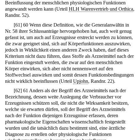
Beeinflussung der menschlichen physiologischen Funktionen
angewandt werden kann (Urteil
HLH Warenvertrieb und Orthica
,
Randnr. 52).
[
61
]
60 Wenn diese Definition, wie die Generalanwältin in
Nr. 58 ihrer Schlussanträge hervorgehoben hat, auch weit genug
gefasst ist, um auch auf Erzeugnisse erstreckt werden zu können,
die zwar geeignet sind, sich auf Körperfunktionen auszuwirken,
jedoch in Wirklichkeit einen anderen Zweck haben, darf dieses
Kriterium nicht dazu führen, dass Stoffe als Arzneimittel nach der
Funktion eingestuft werden, die zwar auf den menschlichen
Körper einwirken, sich aber nicht nennenswert auf den
Stoffwechsel auswirken und somit dessen Funktionsbedingungen
nicht wirklich beeinflussen (Urteil
Upjohn
, Randnr. 22).
[
62
]
61 Anders als der Begriff des Arzneimittels nach der
Bezeichnung, dessen weite Auslegung die Verbraucher vor
Erzeugnissen schützen soll, die nicht die Wirksamkeit besitzen,
welche sie erwarten dürfen, soll der Begriff des Arzneimittels
nach der Funktion diejenigen Erzeugnisse erfassen, deren
pharmakologische Eigenschaften wissenschaftlich festgestellt
wurden und die tatsächlich dazu bestimmt sind, eine ärztliche
Diagnose zu erstellen oder physiologische Funktionen