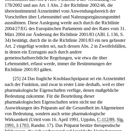
178/2002 und aus Art. 1 Abs. 2 der Richtlinie 2002/46, die
übereinstimmend Arzneimittel vom Anwendungsbereich der
Vorschriften über Lebensmittel und Nahrungsergänzungsmittel
ausnähmen. Diese Auslegung werde auch durch die Richtlinie
2004/27/EG des Europäischen Parlaments und des Rates vom 31.
März 2004 zur Änderung der Richtlinie 2001/83 (ABl. L 136, S.
34) bestätigt, durch die in die Richtlinie 2001/83 ein neu gefasster
Art. 2 eingefügt worden sei, nach dessen Abs. 2 in Zweifelsfällen,
in denen ein Erzeugnis auch durch andere
gemeinschaftsrechtliche Regelungen, wie etwa die über
Lebensmittel, erfasst werde, immer die Bestimmungen der
Richtlinie 2001/83 gälten.
[
25
]
24 Das fragliche Knoblauchpräparat sei ein Arzneimittel
nach der Funktion, und zwar in erster Linie deshalb, weil es über
pharmakologische Eigenschaften verfüge, denen maßgebliche
Bedeutung zukomme. Für die Beurteilung dieser
pharmakologischen Eigenschaften seien nicht nur die
Auswirkungen des Präparats auf die Gesundheit im Allgemeinen
von Bedeutung, sondern auch seine pharmakologische
Wirksamkeit (Urteil vom 16. April 1991, Upjohn,
C-112/89
,
Slg.
1991, I-1703
, Randnr. 17). Das Präparat besitze therapeutische