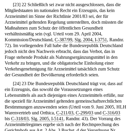
[
23
]
22 Schließlich sei zwar nicht ausgeschlossen, dass die
Mitgliedstaaten im nationalen Recht ein Erzeugnis, das kein
Arzneimittel im Sinne der Richtlinie 2001/83 sei, der für
Arzneimittel geltenden Regelung unterstellten, doch müssten die
Maßnahmen zum Schutz der öffentlichen Gesundheit
verhältnismäßig sein (vgl. Urteil vom 29. April 2004,
Kommission/Deutschland,
C-387/99
,
Slg. 2004, I-3751
, Randnr.
72). Im vorliegenden Fall habe die Bundesrepublik Deutschland
jedoch nicht den Nachweis erbracht, dass das Verbot, das in
Frage stehende Produkt als Nahrungsergänzungsmittel in den
Verkehr zu bringen, und die obligatorische Einholung einer
Verkehrsgenehmigung für Arzneimittel tatsächlich zum Schutz
der Gesundheit der Bevölkerung erforderlich seien.
[
24
]
23 Die Bundesrepublik Deutschland trägt vor, dass auf
ein Erzeugnis, das sowohl die Voraussetzungen eines
Lebensmittels als auch diejenigen eines Arzneimittels erfülle, nur
die speziell für Arzneimittel geltenden gemeinschaftsrechtlichen
Bestimmungen anzuwenden seien (Urteil vom 9. Juni 2005, HLH
Warenvertrieb und Orthica,
C-211/03
,
C-299/03
und
C-316/03
bis
C-318/03
,
Slg. 2005, I-5141
, Randnr. 43). Der Vorrang des
Arzneimittelregimes ergebe sich nach der Rechtsprechung des
Gerichtshofs aus Art. 2 Abs. 3 Buchst. d der Verordnung Nr.