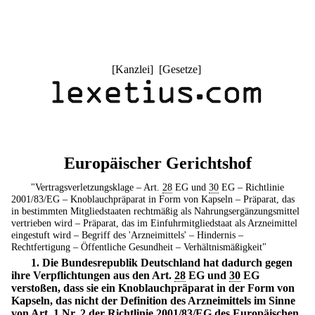
[
Kanzlei
] [
Gesetze
]
Europäischer Gerichtshof
"Vertragsverletzungsklage – Art.
28
EG und
30
EG – Richtlinie
2001/83/EG – Knoblauchpräparat in Form von Kapseln – Präparat, das
in bestimmten Mitgliedstaaten rechtmäßig als Nahrungsergänzungsmittel
vertrieben wird – Präparat, das im Einfuhrmitgliedstaat als Arzneimittel
eingestuft wird – Begriff des 'Arzneimittels' – Hindernis –
Rechtfertigung – Öffentliche Gesundheit – Verhältnismäßigkeit"
1. Die Bundesrepublik Deutschland hat dadurch gegen
ihre Verpflichtungen aus den Art.
28
EG und
30
EG
verstoßen, dass sie ein Knoblauchpräparat in der Form von
Kapseln, das nicht der Definition des Arzneimittels im Sinne
von Art. 1 Nr. 2 der Richtlinie 2001/83/EG des Europäischen