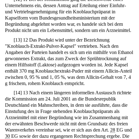
Unternehmens ein, dessen Antrag auf Erteilung einer Einfuhr-
und Vertriebsgenehmigung für ein Knoblauchpräparat in
Kapselform vom Bundesgesundheitsministerium mit der
Begründung abgelehnt worden war, es handele sich bei dem
Produkt nicht um ein Lebensmittel, sondern um ein Arzneimittel.
[
13
]
12 Das Produkt wird unter der Bezeichnung
"Knoblauch-Extrakt-Pulver-Kapsel" vertrieben. Nach den
Angaben der Parteien handelt es sich um ein mithilfe von Ethanol
gewonnenes Extrakt, das zum Zweck der Sprühtrocknung auf
einem Hilfsstoff (Laktose) aufgezogen worden ist. Jede Kapsel
enthält 370 mg Knoblauchextrakt-Puder mit einem Allicin-Anteil
zwischen 0, 95 % und 1, 05 %, was dem Allicin-Gehalt von 7, 4
g frischem, rohem Knoblauch entspricht.
[
14
]
13 Nach einem längeren informellen Austausch richtete
die Kommission am 24. Juli 2001 an die Bundesrepublik
Deutschland ein Mahnschreiben, in dem sie ausführte, dass die
Einstufung des in Frage stehenden Knoblauchpräparats als
Arzneimittel mit einer Begründung wie im Zusammenhang mit
der erwähnten Beschwerde nicht mit dem Grundsatz des freien
Warenverkehrs vereinbar sei, wie er sich aus den Art.
28
EG und
30
EG sowie der dazu ergangenen Rechtsprechung ergebe. Die