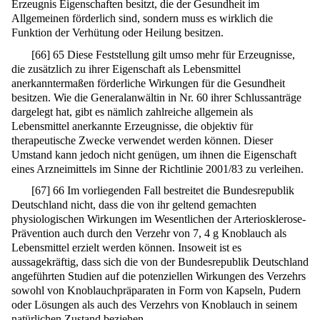
Erzeugnis Eigenschaften besitzt, die der Gesundheit im
Allgemeinen förderlich sind, sondern muss es wirklich die
Funktion der Verhütung oder Heilung besitzen.
[
66
]
65 Diese Feststellung gilt umso mehr für Erzeugnisse,
die zusätzlich zu ihrer Eigenschaft als Lebensmittel
anerkanntermaßen förderliche Wirkungen für die Gesundheit
besitzen. Wie die Generalanwältin in Nr. 60 ihrer Schlussanträge
dargelegt hat, gibt es nämlich zahlreiche allgemein als
Lebensmittel anerkannte Erzeugnisse, die objektiv für
therapeutische Zwecke verwendet werden können. Dieser
Umstand kann jedoch nicht genügen, um ihnen die Eigenschaft
eines Arzneimittels im Sinne der Richtlinie 2001/83 zu verleihen.
[
67
]
66 Im vorliegenden Fall bestreitet die Bundesrepublik
Deutschland nicht, dass die von ihr geltend gemachten
physiologischen Wirkungen im Wesentlichen der Arteriosklerose-
Prävention auch durch den Verzehr von 7, 4 g Knoblauch als
Lebensmittel erzielt werden können. Insoweit ist es
aussagekräftig, dass sich die von der Bundesrepublik Deutschland
angeführten Studien auf die potenziellen Wirkungen des Verzehrs
sowohl von Knoblauchpräparaten in Form von Kapseln, Pudern
oder Lösungen als auch des Verzehrs von Knoblauch in seinem
natürlichen Zustand beziehen.