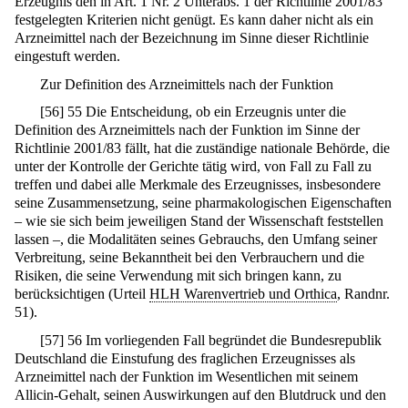
Erzeugnis den in Art. 1 Nr. 2 Unterabs. 1 der Richtlinie 2001/83
festgelegten Kriterien nicht genügt. Es kann daher nicht als ein
Arzneimittel nach der Bezeichnung im Sinne dieser Richtlinie
eingestuft werden.
Zur Definition des Arzneimittels nach der Funktion
[
56
]
55 Die Entscheidung, ob ein Erzeugnis unter die
Definition des Arzneimittels nach der Funktion im Sinne der
Richtlinie 2001/83 fällt, hat die zuständige nationale Behörde, die
unter der Kontrolle der Gerichte tätig wird, von Fall zu Fall zu
treffen und dabei alle Merkmale des Erzeugnisses, insbesondere
seine Zusammensetzung, seine pharmakologischen Eigenschaften
– wie sie sich beim jeweiligen Stand der Wissenschaft feststellen
lassen –, die Modalitäten seines Gebrauchs, den Umfang seiner
Verbreitung, seine Bekanntheit bei den Verbrauchern und die
Risiken, die seine Verwendung mit sich bringen kann, zu
berücksichtigen (Urteil
HLH Warenvertrieb und Orthica
, Randnr.
51).
[
57
]
56 Im vorliegenden Fall begründet die Bundesrepublik
Deutschland die Einstufung des fraglichen Erzeugnisses als
Arzneimittel nach der Funktion im Wesentlichen mit seinem
Allicin-Gehalt, seinen Auswirkungen auf den Blutdruck und den