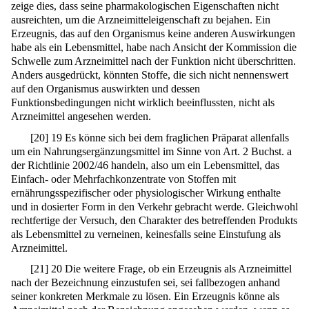
zeige dies, dass seine pharmakologischen Eigenschaften nicht
ausreichten, um die Arzneimitteleigenschaft zu bejahen. Ein
Erzeugnis, das auf den Organismus keine anderen Auswirkungen
habe als ein Lebensmittel, habe nach Ansicht der Kommission die
Schwelle zum Arzneimittel nach der Funktion nicht überschritten.
Anders ausgedrückt, könnten Stoffe, die sich nicht nennenswert
auf den Organismus auswirkten und dessen
Funktionsbedingungen nicht wirklich beeinflussten, nicht als
Arzneimittel angesehen werden.
[
20
]
19 Es könne sich bei dem fraglichen Präparat allenfalls
um ein Nahrungsergänzungsmittel im Sinne von Art. 2 Buchst. a
der Richtlinie 2002/46 handeln, also um ein Lebensmittel, das
Einfach- oder Mehrfachkonzentrate von Stoffen mit
ernährungsspezifischer oder physiologischer Wirkung enthalte
und in dosierter Form in den Verkehr gebracht werde. Gleichwohl
rechtfertige der Versuch, den Charakter des betreffenden Produkts
als Lebensmittel zu verneinen, keinesfalls seine Einstufung als
Arzneimittel.
[
21
]
20 Die weitere Frage, ob ein Erzeugnis als Arzneimittel
nach der Bezeichnung einzustufen sei, sei fallbezogen anhand
seiner konkreten Merkmale zu lösen. Ein Erzeugnis könne als