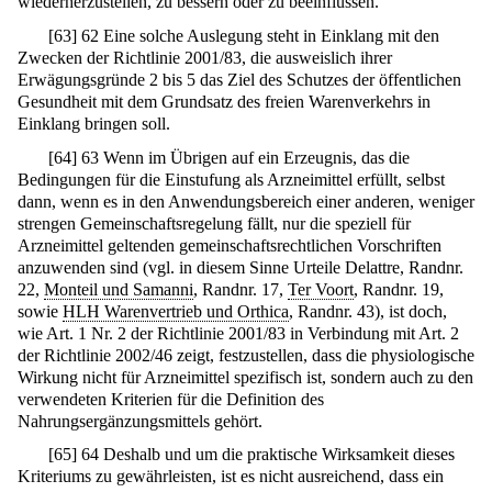
wiederherzustellen, zu bessern oder zu beeinflussen.
[
63
]
62 Eine solche Auslegung steht in Einklang mit den
Zwecken der Richtlinie 2001/83, die ausweislich ihrer
Erwägungsgründe 2 bis 5 das Ziel des Schutzes der öffentlichen
Gesundheit mit dem Grundsatz des freien Warenverkehrs in
Einklang bringen soll.
[
64
]
63 Wenn im Übrigen auf ein Erzeugnis, das die
Bedingungen für die Einstufung als Arzneimittel erfüllt, selbst
dann, wenn es in den Anwendungsbereich einer anderen, weniger
strengen Gemeinschaftsregelung fällt, nur die speziell für
Arzneimittel geltenden gemeinschaftsrechtlichen Vorschriften
anzuwenden sind (vgl. in diesem Sinne Urteile Delattre, Randnr.
22,
Monteil und Samanni
, Randnr. 17,
Ter Voort
, Randnr. 19,
sowie
HLH Warenvertrieb und Orthica
, Randnr. 43), ist doch,
wie Art. 1 Nr. 2 der Richtlinie 2001/83 in Verbindung mit Art. 2
der Richtlinie 2002/46 zeigt, festzustellen, dass die physiologische
Wirkung nicht für Arzneimittel spezifisch ist, sondern auch zu den
verwendeten Kriterien für die Definition des
Nahrungsergänzungsmittels gehört.
[
65
]
64 Deshalb und um die praktische Wirksamkeit dieses
Kriteriums zu gewährleisten, ist es nicht ausreichend, dass ein