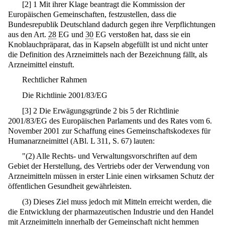
[
2
]
1 Mit ihrer Klage beantragt die Kommission der
Europäischen Gemeinschaften, festzustellen, dass die
Bundesrepublik Deutschland dadurch gegen ihre Verpflichtungen
aus den Art.
28
EG und
30
EG verstoßen hat, dass sie ein
Knoblauchpräparat, das in Kapseln abgefüllt ist und nicht unter
die Definition des Arzneimittels nach der Bezeichnung fällt, als
Arzneimittel einstuft.
Rechtlicher Rahmen
Die Richtlinie 2001/83/EG
[
3
]
2 Die Erwägungsgründe 2 bis 5 der Richtlinie
2001/83/EG des Europäischen Parlaments und des Rates vom 6.
November 2001 zur Schaffung eines Gemeinschaftskodexes für
Humanarzneimittel (ABl. L 311, S. 67) lauten:
"(2) Alle Rechts- und Verwaltungsvorschriften auf dem
Gebiet der Herstellung, des Vertriebs oder der Verwendung von
Arzneimitteln müssen in erster Linie einen wirksamen Schutz der
öffentlichen Gesundheit gewährleisten.
(3) Dieses Ziel muss jedoch mit Mitteln erreicht werden, die
die Entwicklung der pharmazeutischen Industrie und den Handel
mit Arzneimitteln innerhalb der Gemeinschaft nicht hemmen