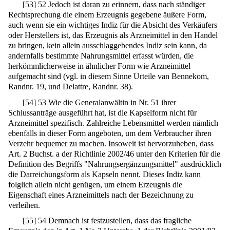
[
53
]
52 Jedoch ist daran zu erinnern, dass nach ständiger
Rechtsprechung die einem Erzeugnis gegebene äußere Form,
auch wenn sie ein wichtiges Indiz für die Absicht des Verkäufers
oder Herstellers ist, das Erzeugnis als Arzneimittel in den Handel
zu bringen, kein allein ausschlaggebendes Indiz sein kann, da
andernfalls bestimmte Nahrungsmittel erfasst würden, die
herkömmlicherweise in ähnlicher Form wie Arzneimittel
aufgemacht sind (vgl. in diesem Sinne Urteile van Bennekom,
Randnr. 19, und Delattre, Randnr. 38).
[
54
]
53 Wie die Generalanwältin in Nr. 51 ihrer
Schlussanträge ausgeführt hat, ist die Kapselform nicht für
Arzneimittel spezifisch. Zahlreiche Lebensmittel werden nämlich
ebenfalls in dieser Form angeboten, um dem Verbraucher ihren
Verzehr bequemer zu machen. Insoweit ist hervorzuheben, dass
Art. 2 Buchst. a der Richtlinie 2002/46 unter den Kriterien für die
Definition des Begriffs "Nahrungsergänzungsmittel" ausdrücklich
die Darreichungsform als Kapseln nennt. Dieses Indiz kann
folglich allein nicht genügen, um einem Erzeugnis die
Eigenschaft eines Arzneimittels nach der Bezeichnung zu
verleihen.
[
55
]
54 Demnach ist festzustellen, dass das fragliche