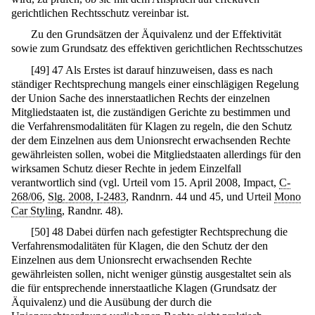
gerichtlichen Rechtsschutz vereinbar ist.
Zu den Grundsätzen der Äquivalenz und der Effektivität
sowie zum Grundsatz des effektiven gerichtlichen Rechtsschutzes
[
49
]
47 Als Erstes ist darauf hinzuweisen, dass es nach
ständiger Rechtsprechung mangels einer einschlägigen Regelung
der Union Sache des innerstaatlichen Rechts der einzelnen
Mitgliedstaaten ist, die zuständigen Gerichte zu bestimmen und
die Verfahrensmodalitäten für Klagen zu regeln, die den Schutz
der dem Einzelnen aus dem Unionsrecht erwachsenden Rechte
gewährleisten sollen, wobei die Mitgliedstaaten allerdings für den
wirksamen Schutz dieser Rechte in jedem Einzelfall
verantwortlich sind (vgl. Urteil vom 15. April 2008, Impact,
C-
268/06
,
Slg. 2008, I-2483
, Randnrn. 44 und 45, und Urteil
Mono
Car Styling
, Randnr. 48).
[
50
]
48 Dabei dürfen nach gefestigter Rechtsprechung die
Verfahrensmodalitäten für Klagen, die den Schutz der den
Einzelnen aus dem Unionsrecht erwachsenden Rechte
gewährleisten sollen, nicht weniger günstig ausgestaltet sein als
die für entsprechende innerstaatliche Klagen (Grundsatz der
Äquivalenz) und die Ausübung der durch die