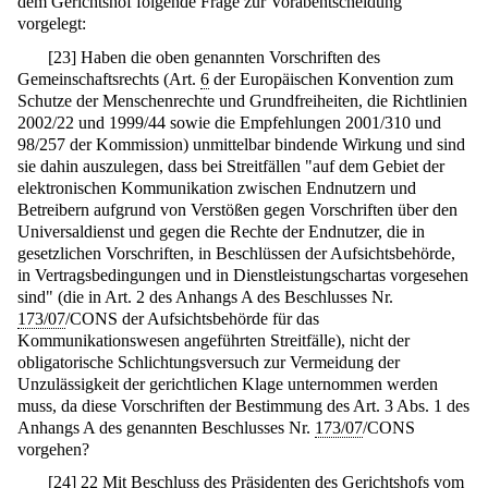
dem Gerichtshof folgende Frage zur Vorabentscheidung
vorgelegt:
[
23
]
Haben die oben genannten Vorschriften des
Gemeinschaftsrechts (Art.
6
der Europäischen Konvention zum
Schutze der Menschenrechte und Grundfreiheiten, die Richtlinien
2002/22 und 1999/44 sowie die Empfehlungen 2001/310 und
98/257 der Kommission) unmittelbar bindende Wirkung und sind
sie dahin auszulegen, dass bei Streitfällen "auf dem Gebiet der
elektronischen Kommunikation zwischen Endnutzern und
Betreibern aufgrund von Verstößen gegen Vorschriften über den
Universaldienst und gegen die Rechte der Endnutzer, die in
gesetzlichen Vorschriften, in Beschlüssen der Aufsichtsbehörde,
in Vertragsbedingungen und in Dienstleistungschartas vorgesehen
sind" (die in Art. 2 des Anhangs A des Beschlusses Nr.
173/07
/CONS der Aufsichtsbehörde für das
Kommunikationswesen angeführten Streitfälle), nicht der
obligatorische Schlichtungsversuch zur Vermeidung der
Unzulässigkeit der gerichtlichen Klage unternommen werden
muss, da diese Vorschriften der Bestimmung des Art. 3 Abs. 1 des
Anhangs A des genannten Beschlusses Nr.
173/07
/CONS
vorgehen?
[
24
]
22 Mit Beschluss des Präsidenten des Gerichtshofs vom