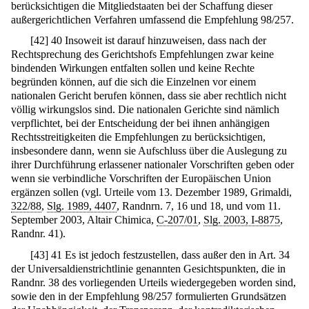
berücksichtigen die Mitgliedstaaten bei der Schaffung dieser
außergerichtlichen Verfahren umfassend die Empfehlung 98/257.
[
42
]
40 Insoweit ist darauf hinzuweisen, dass nach der
Rechtsprechung des Gerichtshofs Empfehlungen zwar keine
bindenden Wirkungen entfalten sollen und keine Rechte
begründen können, auf die sich die Einzelnen vor einem
nationalen Gericht berufen können, dass sie aber rechtlich nicht
völlig wirkungslos sind. Die nationalen Gerichte sind nämlich
verpflichtet, bei der Entscheidung der bei ihnen anhängigen
Rechtsstreitigkeiten die Empfehlungen zu berücksichtigen,
insbesondere dann, wenn sie Aufschluss über die Auslegung zu
ihrer Durchführung erlassener nationaler Vorschriften geben oder
wenn sie verbindliche Vorschriften der Europäischen Union
ergänzen sollen (vgl. Urteile vom 13. Dezember 1989, Grimaldi,
322/88
,
Slg. 1989, 4407
, Randnrn. 7, 16 und 18, und vom 11.
September 2003, Altair Chimica,
C-207/01
,
Slg. 2003, I-8875
,
Randnr. 41).
[
43
]
41 Es ist jedoch festzustellen, dass außer den in Art. 34
der Universaldienstrichtlinie genannten Gesichtspunkten, die in
Randnr. 38 des vorliegenden Urteils wiedergegeben worden sind,
sowie den in der Empfehlung 98/257 formulierten Grundsätzen