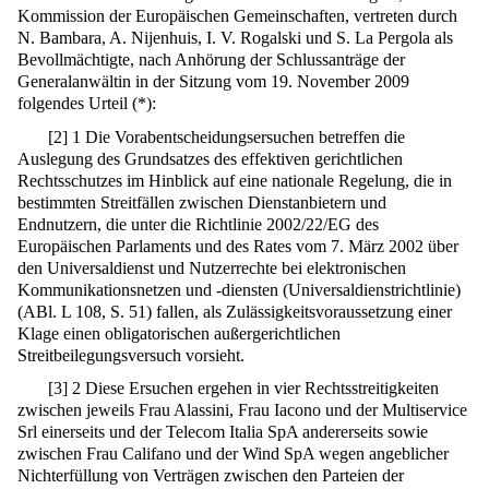
Kommission der Europäischen Gemeinschaften, vertreten durch
N. Bambara, A. Nijenhuis, I. V. Rogalski und S. La Pergola als
Bevollmächtigte, nach Anhörung der Schlussanträge der
Generalanwältin in der Sitzung vom 19. November 2009
folgendes Urteil (*):
[
2
]
1 Die Vorabentscheidungsersuchen betreffen die
Auslegung des Grundsatzes des effektiven gerichtlichen
Rechtsschutzes im Hinblick auf eine nationale Regelung, die in
bestimmten Streitfällen zwischen Dienstanbietern und
Endnutzern, die unter die Richtlinie 2002/22/EG des
Europäischen Parlaments und des Rates vom 7. März 2002 über
den Universaldienst und Nutzerrechte bei elektronischen
Kommunikationsnetzen und -diensten (Universaldienstrichtlinie)
(ABl. L 108, S. 51) fallen, als Zulässigkeitsvoraussetzung einer
Klage einen obligatorischen außergerichtlichen
Streitbeilegungsversuch vorsieht.
[
3
]
2 Diese Ersuchen ergehen in vier Rechtsstreitigkeiten
zwischen jeweils Frau Alassini, Frau Iacono und der Multiservice
Srl einerseits und der Telecom Italia SpA andererseits sowie
zwischen Frau Califano und der Wind SpA wegen angeblicher
Nichterfüllung von Verträgen zwischen den Parteien der