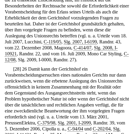
Besonderheiten der Rechtssache sowohl die Erforderlichkeit einer
Vorabentscheidung für den Erlass seines Urteils als auch die
Erheblichkeit der dem Gerichtshof vorzulegenden Fragen zu
beurteilen hat. Daher ist der Gerichtshof grundsätzlich gehalten,
über ihm vorgelegte Fragen zu befinden, wenn diese die
Auslegung des Unionsrechts betreffen (vgl. u. a. Urteile vom 18.
Juli 2007, Lucchini,
C-119/05
,
Slg. 2007, I-6199
, Randnr. 43,
vom 22. Dezember 2008, Magoora,
C-414/07
,
Slg. 2008, I-
10921
, Randnr. 22, und vom 16. Juli 2009, Mono Car Styling,
C-
12/08
, Slg. 2009, I-0000, Randnr. 27).
[
28
]
26 Damit kann der Gerichtshof ein
Vorabentscheidungsersuchen eines nationalen Gerichts nur dann
zurückweisen, wenn die erbetene Auslegung des Unionsrechts
offensichtlich in keinem Zusammenhang mit der Realität oder
dem Gegenstand des Ausgangsrechtsstreits steht, wenn das
Problem hypothetischer Natur ist oder wenn der Gerichtshof nicht
über die tatsächlichen und rechtlichen Angaben verfügt, die für
eine zweckdienliche Beantwortung der ihm vorgelegten Fragen
erforderlich sind (vgl. u. a. Urteile vom 13. März 2001,
PreussenElektra,
C-379/98
,
Slg. 2001, I-2099
, Randnr. 39, vom
5. Dezember 2006, Cipolla u. a.,
C-94/04
und
C-202/04
,
Slg.