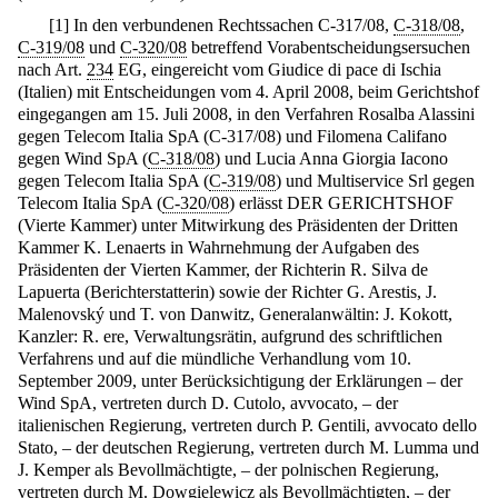
[
1
]
In den verbundenen Rechtssachen C-317/08,
C-318/08
,
C-319/08
und
C-320/08
betreffend Vorabentscheidungsersuchen
nach Art.
234
EG, eingereicht vom Giudice di pace di Ischia
(Italien) mit Entscheidungen vom 4. April 2008, beim Gerichtshof
eingegangen am 15. Juli 2008, in den Verfahren Rosalba Alassini
gegen Telecom Italia SpA (C-317/08) und Filomena Califano
gegen Wind SpA (
C-318/08
) und Lucia Anna Giorgia Iacono
gegen Telecom Italia SpA (
C-319/08
) und Multiservice Srl gegen
Telecom Italia SpA (
C-320/08
) erlässt DER GERICHTSHOF
(Vierte Kammer) unter Mitwirkung des Präsidenten der Dritten
Kammer K. Lenaerts in Wahrnehmung der Aufgaben des
Präsidenten der Vierten Kammer, der Richterin R. Silva de
Lapuerta (Berichterstatterin) sowie der Richter G. Arestis, J.
Malenovský und T. von Danwitz, Generalanwältin: J. Kokott,
Kanzler: R. ere, Verwaltungsrätin, aufgrund des schriftlichen
Verfahrens und auf die mündliche Verhandlung vom 10.
September 2009, unter Berücksichtigung der Erklärungen – der
Wind SpA, vertreten durch D. Cutolo, avvocato, – der
italienischen Regierung, vertreten durch P. Gentili, avvocato dello
Stato, – der deutschen Regierung, vertreten durch M. Lumma und
J. Kemper als Bevollmächtigte, – der polnischen Regierung,
vertreten durch M. Dowgielewicz als Bevollmächtigten, – der