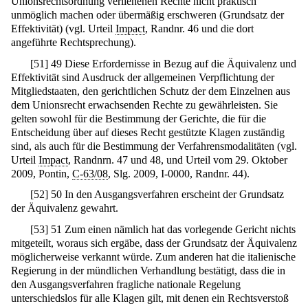
Unionsrechtsordnung verliehenen Rechte nicht praktisch
unmöglich machen oder übermäßig erschweren (Grundsatz der
Effektivität) (vgl. Urteil
Impact
, Randnr. 46 und die dort
angeführte Rechtsprechung).
[
51
]
49 Diese Erfordernisse in Bezug auf die Äquivalenz und
Effektivität sind Ausdruck der allgemeinen Verpflichtung der
Mitgliedstaaten, den gerichtlichen Schutz der dem Einzelnen aus
dem Unionsrecht erwachsenden Rechte zu gewährleisten. Sie
gelten sowohl für die Bestimmung der Gerichte, die für die
Entscheidung über auf dieses Recht gestützte Klagen zuständig
sind, als auch für die Bestimmung der Verfahrensmodalitäten (vgl.
Urteil
Impact
, Randnrn. 47 und 48, und Urteil vom 29. Oktober
2009, Pontin,
C-63/08
, Slg. 2009, I-0000, Randnr. 44).
[
52
]
50 In den Ausgangsverfahren erscheint der Grundsatz
der Äquivalenz gewahrt.
[
53
]
51 Zum einen nämlich hat das vorlegende Gericht nichts
mitgeteilt, woraus sich ergäbe, dass der Grundsatz der Äquivalenz
möglicherweise verkannt würde. Zum anderen hat die italienische
Regierung in der mündlichen Verhandlung bestätigt, dass die in
den Ausgangsverfahren fragliche nationale Regelung
unterschiedslos für alle Klagen gilt, mit denen ein Rechtsverstoß