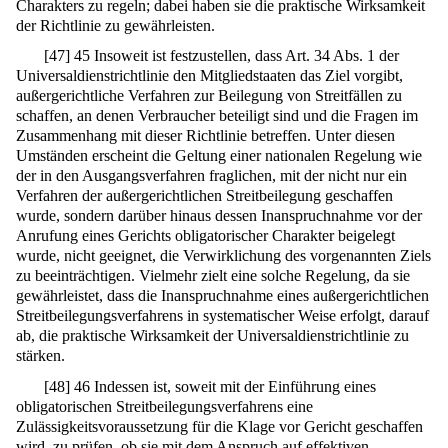
Charakters zu regeln; dabei haben sie die praktische Wirksamkeit
der Richtlinie zu gewährleisten.
[
47
]
45 Insoweit ist festzustellen, dass Art. 34 Abs. 1 der
Universaldienstrichtlinie den Mitgliedstaaten das Ziel vorgibt,
außergerichtliche Verfahren zur Beilegung von Streitfällen zu
schaffen, an denen Verbraucher beteiligt sind und die Fragen im
Zusammenhang mit dieser Richtlinie betreffen. Unter diesen
Umständen erscheint die Geltung einer nationalen Regelung wie
der in den Ausgangsverfahren fraglichen, mit der nicht nur ein
Verfahren der außergerichtlichen Streitbeilegung geschaffen
wurde, sondern darüber hinaus dessen Inanspruchnahme vor der
Anrufung eines Gerichts obligatorischer Charakter beigelegt
wurde, nicht geeignet, die Verwirklichung des vorgenannten Ziels
zu beeinträchtigen. Vielmehr zielt eine solche Regelung, da sie
gewährleistet, dass die Inanspruchnahme eines außergerichtlichen
Streitbeilegungsverfahrens in systematischer Weise erfolgt, darauf
ab, die praktische Wirksamkeit der Universaldienstrichtlinie zu
stärken.
[
48
]
46 Indessen ist, soweit mit der Einführung eines
obligatorischen Streitbeilegungsverfahrens eine
Zulässigkeitsvoraussetzung für die Klage vor Gericht geschaffen
wird, zu prüfen, ob sie mit dem Anspruch auf effektiven