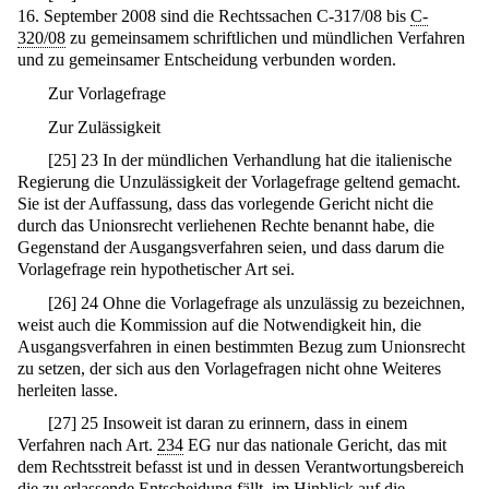
16. September 2008 sind die Rechtssachen C-317/08 bis
C-
320/08
zu gemeinsamem schriftlichen und mündlichen Verfahren
und zu gemeinsamer Entscheidung verbunden worden.
Zur Vorlagefrage
Zur Zulässigkeit
[
25
]
23 In der mündlichen Verhandlung hat die italienische
Regierung die Unzulässigkeit der Vorlagefrage geltend gemacht.
Sie ist der Auffassung, dass das vorlegende Gericht nicht die
durch das Unionsrecht verliehenen Rechte benannt habe, die
Gegenstand der Ausgangsverfahren seien, und dass darum die
Vorlagefrage rein hypothetischer Art sei.
[
26
]
24 Ohne die Vorlagefrage als unzulässig zu bezeichnen,
weist auch die Kommission auf die Notwendigkeit hin, die
Ausgangsverfahren in einen bestimmten Bezug zum Unionsrecht
zu setzen, der sich aus den Vorlagefragen nicht ohne Weiteres
herleiten lasse.
[
27
]
25 Insoweit ist daran zu erinnern, dass in einem
Verfahren nach Art.
234
EG nur das nationale Gericht, das mit
dem Rechtsstreit befasst ist und in dessen Verantwortungsbereich
die zu erlassende Entscheidung fällt, im Hinblick auf die