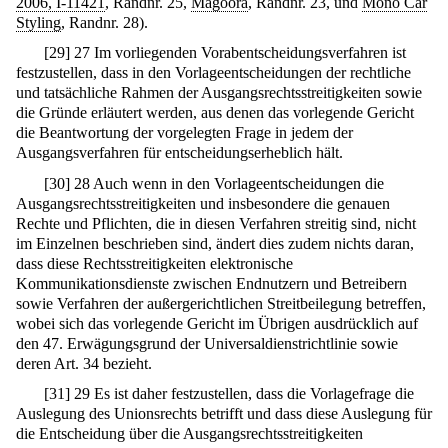
2006, I-11421
, Randnr. 25,
Magoora
, Randnr. 23, und
Mono Car
Styling
, Randnr. 28).
[
29
]
27 Im vorliegenden Vorabentscheidungsverfahren ist
festzustellen, dass in den Vorlageentscheidungen der rechtliche
und tatsächliche Rahmen der Ausgangsrechtsstreitigkeiten sowie
die Gründe erläutert werden, aus denen das vorlegende Gericht
die Beantwortung der vorgelegten Frage in jedem der
Ausgangsverfahren für entscheidungserheblich hält.
[
30
]
28 Auch wenn in den Vorlageentscheidungen die
Ausgangsrechtsstreitigkeiten und insbesondere die genauen
Rechte und Pflichten, die in diesen Verfahren streitig sind, nicht
im Einzelnen beschrieben sind, ändert dies zudem nichts daran,
dass diese Rechtsstreitigkeiten elektronische
Kommunikationsdienste zwischen Endnutzern und Betreibern
sowie Verfahren der außergerichtlichen Streitbeilegung betreffen,
wobei sich das vorlegende Gericht im Übrigen ausdrücklich auf
den 47. Erwägungsgrund der Universaldienstrichtlinie sowie
deren Art. 34 bezieht.
[
31
]
29 Es ist daher festzustellen, dass die Vorlagefrage die
Auslegung des Unionsrechts betrifft und dass diese Auslegung für
die Entscheidung über die Ausgangsrechtsstreitigkeiten