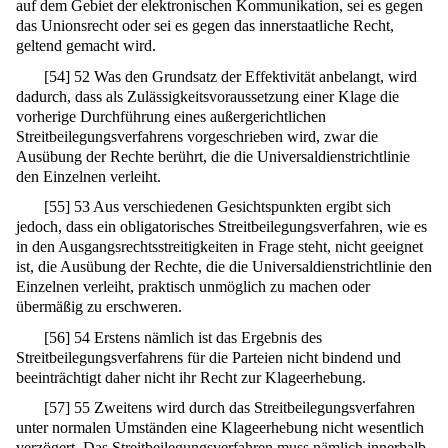
auf dem Gebiet der elektronischen Kommunikation, sei es gegen
das Unionsrecht oder sei es gegen das innerstaatliche Recht,
geltend gemacht wird.
[
54
]
52 Was den Grundsatz der Effektivität anbelangt, wird
dadurch, dass als Zulässigkeitsvoraussetzung einer Klage die
vorherige Durchführung eines außergerichtlichen
Streitbeilegungsverfahrens vorgeschrieben wird, zwar die
Ausübung der Rechte berührt, die die Universaldienstrichtlinie
den Einzelnen verleiht.
[
55
]
53 Aus verschiedenen Gesichtspunkten ergibt sich
jedoch, dass ein obligatorisches Streitbeilegungsverfahren, wie es
in den Ausgangsrechtsstreitigkeiten in Frage steht, nicht geeignet
ist, die Ausübung der Rechte, die die Universaldienstrichtlinie den
Einzelnen verleiht, praktisch unmöglich zu machen oder
übermäßig zu erschweren.
[
56
]
54 Erstens nämlich ist das Ergebnis des
Streitbeilegungsverfahrens für die Parteien nicht bindend und
beeinträchtigt daher nicht ihr Recht zur Klageerhebung.
[
57
]
55 Zweitens wird durch das Streitbeilegungsverfahren
unter normalen Umständen eine Klageerhebung nicht wesentlich
verzögert. Das Streitbeilegungsverfahren muss nämlich innerhalb