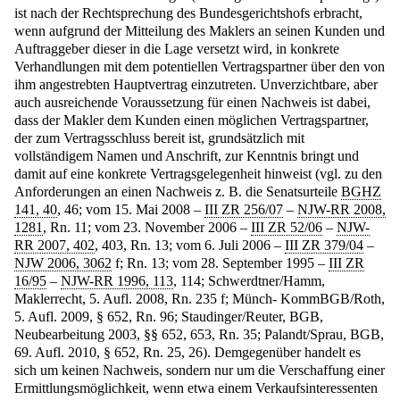
ist nach der Rechtsprechung des Bundesgerichtshofs erbracht,
wenn aufgrund der Mitteilung des Maklers an seinen Kunden und
Auftraggeber dieser in die Lage versetzt wird, in konkrete
Verhandlungen mit dem potentiellen Vertragspartner über den von
ihm angestrebten Hauptvertrag einzutreten. Unverzichtbare, aber
auch ausreichende Voraussetzung für einen Nachweis ist dabei,
dass der Makler dem Kunden einen möglichen Vertragspartner,
der zum Vertragsschluss bereit ist, grundsätzlich mit
vollständigem Namen und Anschrift, zur Kenntnis bringt und
damit auf eine konkrete Vertragsgelegenheit hinweist (vgl. zu den
Anforderungen an einen Nachweis z. B. die Senatsurteile
BGHZ
141, 40
, 46; vom 15. Mai 2008 –
III ZR 256/07
–
NJW-RR 2008,
1281
, Rn. 11; vom 23. November 2006 –
III ZR 52/06
–
NJW-
RR 2007, 402
, 403, Rn. 13; vom 6. Juli 2006 –
III ZR 379/04
–
NJW 2006, 3062
f; Rn. 13; vom 28. September 1995 –
III ZR
16/95
–
NJW-RR 1996, 113
, 114; Schwerdtner/Hamm,
Maklerrecht, 5. Aufl. 2008, Rn. 235 f; Münch- KommBGB/Roth,
5. Aufl. 2009, § 652, Rn. 96; Staudinger/Reuter, BGB,
Neubearbeitung 2003, §§ 652, 653, Rn. 35; Palandt/Sprau, BGB,
69. Aufl. 2010, § 652, Rn. 25, 26). Demgegenüber handelt es
sich um keinen Nachweis, sondern nur um die Verschaffung einer
Ermittlungsmöglichkeit, wenn etwa einem Verkaufsinteressenten