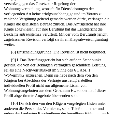
verstoße gegen das Gesetz zur Regelung der
Wohnungsvermittlung, wonach für Dienstleistungen der
vorliegenden Art keine erfolgsunabhängige und im Voraus zu
zahlende Vergütung geltend gemacht werden dürfe, verlangen die
Kläger die geleisteten Beträge zurück. Das Amtsgericht hat ihre
Klage abgewiesen; auf ihre Berufung hat das Landgericht die
Beklagte antragsgemäß verurteilt. Mit der vom Berufungsgericht
zugelassenen Revision verfolgt sie ihren Klageabweisungsantrag
weiter.
[
8
]
Entscheidungsgründe: Die Revision ist nicht begründet.
[
9
]
I. Das Berufungsgericht hat sich auf den Standpunkt
gestellt, die von der Beklagten vertraglich geschuldete Leistung
sei als eine Nachweistätigkeit im Sinne des §
1
Abs. 1
WoVermittG anzusehen. Denn sie habe nach dem von den
Klägern bei Abschluss der Verträge unstreitig erstellten
individuellen Profil nicht nur allgemeine Listen von
Wohnungsangeboten aus dem Großraum H., sondern auf dieses
Profil abgestimmte Angebote übersenden sollen.
[
10
]
Da sich den von den Klägern vorgelegten Listen unter
anderem die Person des Vermieters, seine Telefonnummer und
neben der konkreten Beschreibung der jeweiligen Wohnung auch