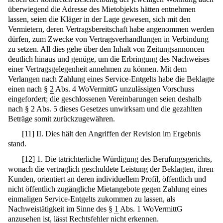
überwiegend die Adresse des Mietobjekts hätten entnehmen
lassen, seien die Kläger in der Lage gewesen, sich mit den
Vermietern, deren Vertragsbereitschaft habe angenommen werden
dürfen, zum Zwecke von Vertragsverhandlungen in Verbindung
zu setzen. All dies gehe über den Inhalt von Zeitungsannoncen
deutlich hinaus und genüge, um die Erbringung des Nachweises
einer Vertragsgelegenheit annehmen zu können. Mit dem
Verlangen nach Zahlung eines Service-Entgelts habe die Beklagte
einen nach §
2
Abs. 4 WoVermittG unzulässigen Vorschuss
eingefordert; die geschlossenen Vereinbarungen seien deshalb
nach § 2 Abs. 5 dieses Gesetzes unwirksam und die gezahlten
Beträge somit zurückzugewähren.
[
11
]
II. Dies hält den Angriffen der Revision im Ergebnis
stand.
[
12
]
1. Die tatrichterliche Würdigung des Berufungsgerichts,
wonach die vertraglich geschuldete Leistung der Beklagten, ihren
Kunden, orientiert an deren individuellem Profil, öffentlich und
nicht öffentlich zugängliche Mietangebote gegen Zahlung eines
einmaligen Service-Entgelts zukommen zu lassen, als
Nachweistätigkeit im Sinne des §
1
Abs. 1 WoVermittG
anzusehen ist, lässt Rechtsfehler nicht erkennen.