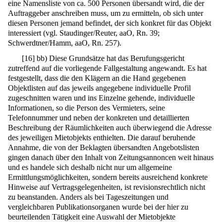
eine Namensliste von ca. 500 Personen übersandt wird, die der
Auftraggeber anschreiben muss, um zu ermitteln, ob sich unter
diesen Personen jemand befindet, der sich konkret für das Objekt
interessiert (vgl. Staudinger/Reuter, aaO, Rn. 39;
Schwerdtner/Hamm, aaO, Rn. 257).
[
16
]
bb) Diese Grundsätze hat das Berufungsgericht
zutreffend auf die vorliegende Fallgestaltung angewandt. Es hat
festgestellt, dass die den Klägern an die Hand gegebenen
Objektlisten auf das jeweils angegebene individuelle Profil
zugeschnitten waren und ins Einzelne gehende, individuelle
Informationen, so die Person des Vermieters, seine
Telefonnummer und neben der konkreten und detaillierten
Beschreibung der Räumlichkeiten auch überwiegend die Adresse
des jeweiligen Mietobjekts enthielten. Die darauf beruhende
Annahme, die von der Beklagten übersandten Angebotslisten
gingen danach über den Inhalt von Zeitungsannoncen weit hinaus
und es handele sich deshalb nicht nur um allgemeine
Ermittlungsmöglichkeiten, sondern bereits ausreichend konkrete
Hinweise auf Vertragsgelegenheiten, ist revisionsrechtlich nicht
zu beanstanden. Anders als bei Tageszeitungen und
vergleichbaren Publikationsorganen wurde bei der hier zu
beurteilenden Tätigkeit eine Auswahl der Mietobjekte