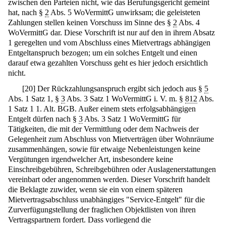
zwischen den Parteien nicht, wie das Berufungsgericht gemeint
hat, nach §
2
Abs. 5 WoVermittG unwirksam; die geleisteten
Zahlungen stellen keinen Vorschuss im Sinne des §
2
Abs. 4
WoVermittG dar. Diese Vorschrift ist nur auf den in ihrem Absatz
1 geregelten und vom Abschluss eines Mietvertrags abhängigen
Entgeltanspruch bezogen; um ein solches Entgelt und einen
darauf etwa gezahlten Vorschuss geht es hier jedoch ersichtlich
nicht.
[
20
]
Der Rückzahlungsanspruch ergibt sich jedoch aus §
5
Abs. 1 Satz 1, §
3
Abs. 3 Satz 1 WoVermittG i. V. m. §
812
Abs.
1 Satz 1 1. Alt. BGB. Außer einem stets erfolgsabhängigen
Entgelt dürfen nach §
3
Abs. 3 Satz 1 WoVermittG für
Tätigkeiten, die mit der Vermittlung oder dem Nachweis der
Gelegenheit zum Abschluss von Mietverträgen über Wohnräume
zusammenhängen, sowie für etwaige Nebenleistungen keine
Vergütungen irgendwelcher Art, insbesondere keine
Einschreibgebühren, Schreibgebühren oder Auslagenerstattungen
vereinbart oder angenommen werden. Dieser Vorschrift handelt
die Beklagte zuwider, wenn sie ein von einem späteren
Mietvertragsabschluss unabhängiges "Service-Entgelt" für die
Zurverfügungstellung der fraglichen Objektlisten von ihren
Vertragspartnern fordert. Dass vorliegend die