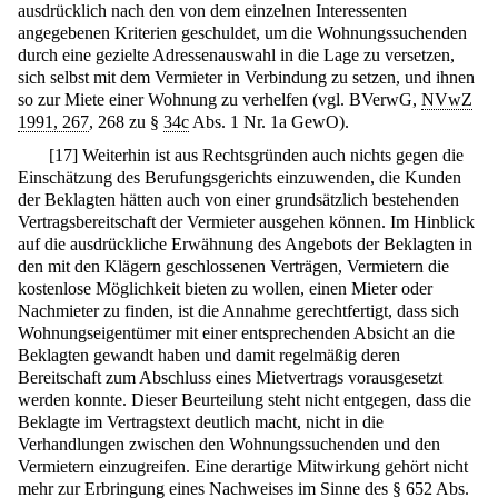
ausdrücklich nach den von dem einzelnen Interessenten
angegebenen Kriterien geschuldet, um die Wohnungssuchenden
durch eine gezielte Adressenauswahl in die Lage zu versetzen,
sich selbst mit dem Vermieter in Verbindung zu setzen, und ihnen
so zur Miete einer Wohnung zu verhelfen (vgl. BVerwG,
NVwZ
1991, 267
, 268 zu §
34c
Abs. 1 Nr. 1a GewO).
[
17
]
Weiterhin ist aus Rechtsgründen auch nichts gegen die
Einschätzung des Berufungsgerichts einzuwenden, die Kunden
der Beklagten hätten auch von einer grundsätzlich bestehenden
Vertragsbereitschaft der Vermieter ausgehen können. Im Hinblick
auf die ausdrückliche Erwähnung des Angebots der Beklagten in
den mit den Klägern geschlossenen Verträgen, Vermietern die
kostenlose Möglichkeit bieten zu wollen, einen Mieter oder
Nachmieter zu finden, ist die Annahme gerechtfertigt, dass sich
Wohnungseigentümer mit einer entsprechenden Absicht an die
Beklagten gewandt haben und damit regelmäßig deren
Bereitschaft zum Abschluss eines Mietvertrags vorausgesetzt
werden konnte. Dieser Beurteilung steht nicht entgegen, dass die
Beklagte im Vertragstext deutlich macht, nicht in die
Verhandlungen zwischen den Wohnungssuchenden und den
Vermietern einzugreifen. Eine derartige Mitwirkung gehört nicht
mehr zur Erbringung eines Nachweises im Sinne des §
652
Abs.