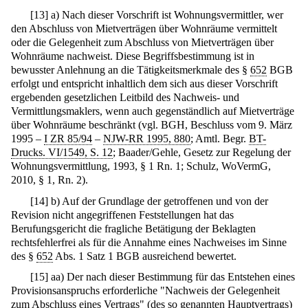
[
13
]
a) Nach dieser Vorschrift ist Wohnungsvermittler, wer
den Abschluss von Mietverträgen über Wohnräume vermittelt
oder die Gelegenheit zum Abschluss von Mietverträgen über
Wohnräume nachweist. Diese Begriffsbestimmung ist in
bewusster Anlehnung an die Tätigkeitsmerkmale des §
652
BGB
erfolgt und entspricht inhaltlich dem sich aus dieser Vorschrift
ergebenden gesetzlichen Leitbild des Nachweis- und
Vermittlungsmaklers, wenn auch gegenständlich auf Mietverträge
über Wohnräume beschränkt (vgl. BGH, Beschluss vom 9. März
1995 –
I ZR 85/94
–
NJW-RR 1995, 880
; Amtl. Begr.
BT-
Drucks. VI/1549, S. 12
; Baader/Gehle, Gesetz zur Regelung der
Wohnungsvermittlung, 1993, § 1 Rn. 1; Schulz, WoVermG,
2010, § 1, Rn. 2).
[
14
]
b) Auf der Grundlage der getroffenen und von der
Revision nicht angegriffenen Feststellungen hat das
Berufungsgericht die fragliche Betätigung der Beklagten
rechtsfehlerfrei als für die Annahme eines Nachweises im Sinne
des §
652
Abs. 1 Satz 1 BGB ausreichend bewertet.
[
15
]
aa) Der nach dieser Bestimmung für das Entstehen eines
Provisionsanspruchs erforderliche "Nachweis der Gelegenheit
zum Abschluss eines Vertrags" (des so genannten Hauptvertrags)