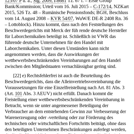
125/07 P
u. a.,
Slg. 2009, I-8681
Tz. 67 f. – Erste Group
Bank/Kommission; Urteil vom 16. Juli 2015 –
C-172/14
, NZKart
2015, 526 Tz. 48 – Rumänische Pensionsfonds; BGH, Beschluss
vom 14. August 2008 –
KVR 54/07
, WuW/E DE-R 2408 Rn. 36
– Lottoblock). Hinzu kommt, dass nach den Feststellungen des
Beschwerdegerichts mit Merck der füh rende deutsche Hersteller
für Laborchemikalien beteiligt ist. Schließlich ist VWR das
führende deutsche Unternehmen für den Handel mit
Laborchemikalien. Unter diesen Umständen kann nicht
angenommen werden, dass die Auswirkungen der
wettbewerbsbeschränkenden Vereinbarungen auf den Handel
zwischen den Mitgliedstaaten vernachlässigbar gering sind.
[
22
]
e) Rechtsfehlerfrei ist auch die Beurteilung des
Beschwerdegerichts, dass die Alleinvertriebsvereinbarung die
Voraussetzungen für eine Einzelfreistellung nach Art. 81 Abs. 3
(Art.
101
Abs. 3 AEUV) nicht erfüllt. Danach kommt die
Freistellung einer wettbewerbsbeschränkenden Vereinbarung in
Betracht, wenn sie unter angemessener Beteiligung der
Verbraucher an dem entstehenden Gewinn zur Verbesserung der
Warenerzeugung oder -verteilung oder zur Förderung des
technischen oder wirtschaftlichen Fortschritts beiträgt, ohne dass
den beteiligten Unternehmen Beschränkungen auferlegt werden,