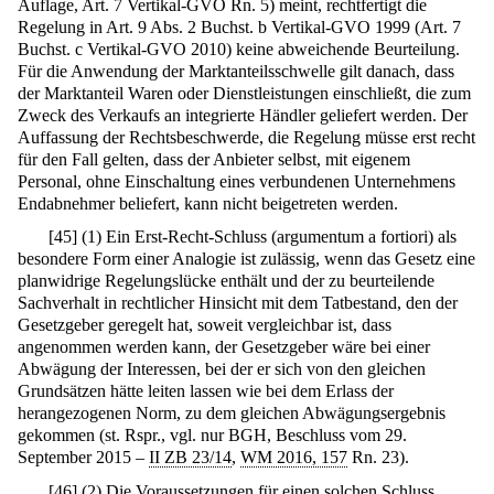
Auflage, Art. 7 Vertikal-GVO Rn. 5) meint, rechtfertigt die
Regelung in Art. 9 Abs. 2 Buchst. b Vertikal-GVO 1999 (Art. 7
Buchst. c Vertikal-GVO 2010) keine abweichende Beurteilung.
Für die Anwendung der Marktanteilsschwelle gilt danach, dass
der Marktanteil Waren oder Dienstleistungen einschließt, die zum
Zweck des Verkaufs an integrierte Händler geliefert werden. Der
Auffassung der Rechtsbeschwerde, die Regelung müsse erst recht
für den Fall gelten, dass der Anbieter selbst, mit eigenem
Personal, ohne Einschaltung eines verbundenen Unternehmens
Endabnehmer beliefert, kann nicht beigetreten werden.
[
45
]
(1) Ein Erst-Recht-Schluss (argumentum a fortiori) als
besondere Form einer Analogie ist zulässig, wenn das Gesetz eine
planwidrige Regelungslücke enthält und der zu beurteilende
Sachverhalt in rechtlicher Hinsicht mit dem Tatbestand, den der
Gesetzgeber geregelt hat, soweit vergleichbar ist, dass
angenommen werden kann, der Gesetzgeber wäre bei einer
Abwägung der Interessen, bei der er sich von den gleichen
Grundsätzen hätte leiten lassen wie bei dem Erlass der
herangezogenen Norm, zu dem gleichen Abwägungsergebnis
gekommen (st. Rspr., vgl. nur BGH, Beschluss vom 29.
September 2015 –
II ZB 23/14
,
WM 2016, 157
Rn. 23).
[
46
]
(2) Die Voraussetzungen für einen solchen Schluss