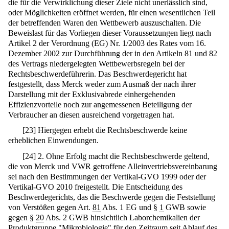
die für die Verwirklichung dieser Ziele nicht unerlässlich sind,
oder Möglichkeiten eröffnet werden, für einen wesentlichen Teil
der betreffenden Waren den Wettbewerb auszuschalten. Die
Beweislast für das Vorliegen dieser Voraussetzungen liegt nach
Artikel 2 der Verordnung (EG) Nr. 1/2003 des Rates vom 16.
Dezember 2002 zur Durchführung der in den Artikeln 81 und 82
des Vertrags niedergelegten Wettbewerbsregeln bei der
Rechtsbeschwerdeführerin. Das Beschwerdegericht hat
festgestellt, dass Merck weder zum Ausmaß der nach ihrer
Darstellung mit der Exklusivabrede einhergehenden
Effizienzvorteile noch zur angemessenen Beteiligung der
Verbraucher an diesen ausreichend vorgetragen hat.
[
23
]
Hiergegen erhebt die Rechtsbeschwerde keine
erheblichen Einwendungen.
[
24
]
2. Ohne Erfolg macht die Rechtsbeschwerde geltend,
die von Merck und VWR getroffene Alleinvertriebsvereinbarung
sei nach den Bestimmungen der Vertikal-GVO 1999 oder der
Vertikal-GVO 2010 freigestellt. Die Entscheidung des
Beschwerdegerichts, das die Beschwerde gegen die Feststellung
von Verstößen gegen Art.
81
Abs. 1 EG und §
1
GWB sowie
gegen §
20
Abs. 2 GWB hinsichtlich Laborchemikalien der
Produktgruppe "Mikrobiologie" für den Zeitraum seit Ablauf des