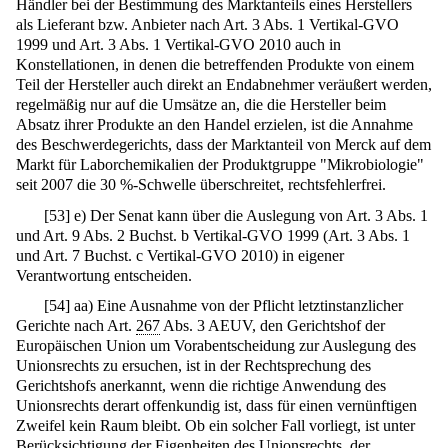
Händler bei der Bestimmung des Marktanteils eines Herstellers
als Lieferant bzw. Anbieter nach Art. 3 Abs. 1 Vertikal-GVO
1999 und Art. 3 Abs. 1 Vertikal-GVO 2010 auch in
Konstellationen, in denen die betreffenden Produkte von einem
Teil der Hersteller auch direkt an Endabnehmer veräußert werden,
regelmäßig nur auf die Umsätze an, die die Hersteller beim
Absatz ihrer Produkte an den Handel erzielen, ist die Annahme
des Beschwerdegerichts, dass der Marktanteil von Merck auf dem
Markt für Laborchemikalien der Produktgruppe "Mikrobiologie"
seit 2007 die 30 %-Schwelle überschreitet, rechtsfehlerfrei.
[
53
]
e) Der Senat kann über die Auslegung von Art. 3 Abs. 1
und Art. 9 Abs. 2 Buchst. b Vertikal-GVO 1999 (Art. 3 Abs. 1
und Art. 7 Buchst. c Vertikal-GVO 2010) in eigener
Verantwortung entscheiden.
[
54
]
aa) Eine Ausnahme von der Pflicht letztinstanzlicher
Gerichte nach Art.
267
Abs. 3 AEUV, den Gerichtshof der
Europäischen Union um Vorabentscheidung zur Auslegung des
Unionsrechts zu ersuchen, ist in der Rechtsprechung des
Gerichtshofs anerkannt, wenn die richtige Anwendung des
Unionsrechts derart offenkundig ist, dass für einen vernünftigen
Zweifel kein Raum bleibt. Ob ein solcher Fall vorliegt, ist unter
Berücksichtigung der Eigenheiten des Unionsrechts, der