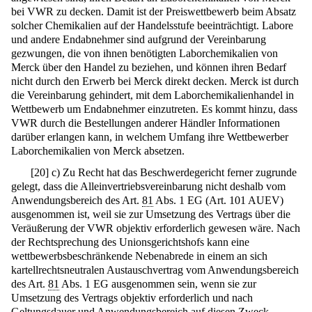
bei VWR zu decken. Damit ist der Preiswettbewerb beim Absatz
solcher Chemikalien auf der Handelsstufe beeinträchtigt. Labore
und andere Endabnehmer sind aufgrund der Vereinbarung
gezwungen, die von ihnen benötigten Laborchemikalien von
Merck über den Handel zu beziehen, und können ihren Bedarf
nicht durch den Erwerb bei Merck direkt decken. Merck ist durch
die Vereinbarung gehindert, mit dem Laborchemikalienhandel in
Wettbewerb um Endabnehmer einzutreten. Es kommt hinzu, dass
VWR durch die Bestellungen anderer Händler Informationen
darüber erlangen kann, in welchem Umfang ihre Wettbewerber
Laborchemikalien von Merck absetzen.
[
20
]
c) Zu Recht hat das Beschwerdegericht ferner zugrunde
gelegt, dass die Alleinvertriebsvereinbarung nicht deshalb vom
Anwendungsbereich des Art.
81
Abs. 1 EG (Art. 101 AUEV)
ausgenommen ist, weil sie zur Umsetzung des Vertrags über die
Veräußerung der VWR objektiv erforderlich gewesen wäre. Nach
der Rechtsprechung des Unionsgerichtshofs kann eine
wettbewerbsbeschränkende Nebenabrede in einem an sich
kartellrechtsneutralen Austauschvertrag vom Anwendungsbereich
des Art.
81
Abs. 1 EG ausgenommen sein, wenn sie zur
Umsetzung des Vertrags objektiv erforderlich und nach
Geltungsdauer und Anwendungsbereich auf diesen Zweck