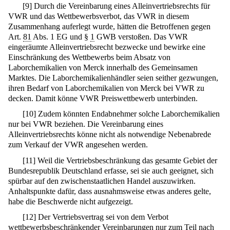
[
9
]
Durch die Vereinbarung eines Alleinvertriebsrechts für
VWR und das Wettbewerbsverbot, das VWR in diesem
Zusammenhang auferlegt wurde, hätten die Betroffenen gegen
Art.
81
Abs. 1 EG und §
1
GWB verstoßen. Das VWR
eingeräumte Alleinvertriebsrecht bezwecke und bewirke eine
Einschränkung des Wettbewerbs beim Absatz von
Laborchemikalien von Merck innerhalb des Gemeinsamen
Marktes. Die Laborchemikalienhändler seien seither gezwungen,
ihren Bedarf von Laborchemikalien von Merck bei VWR zu
decken. Damit könne VWR Preiswettbewerb unterbinden.
[
10
]
Zudem könnten Endabnehmer solche Laborchemikalien
nur bei VWR beziehen. Die Vereinbarung eines
Alleinvertriebsrechts könne nicht als notwendige Nebenabrede
zum Verkauf der VWR angesehen werden.
[
11
]
Weil die Vertriebsbeschränkung das gesamte Gebiet der
Bundesrepublik Deutschland erfasse, sei sie auch geeignet, sich
spürbar auf den zwischenstaatlichen Handel auszuwirken.
Anhaltspunkte dafür, dass ausnahmsweise etwas anderes gelte,
habe die Beschwerde nicht aufgezeigt.
[
12
]
Der Vertriebsvertrag sei von dem Verbot
wettbewerbsbeschränkender Vereinbarungen nur zum Teil nach