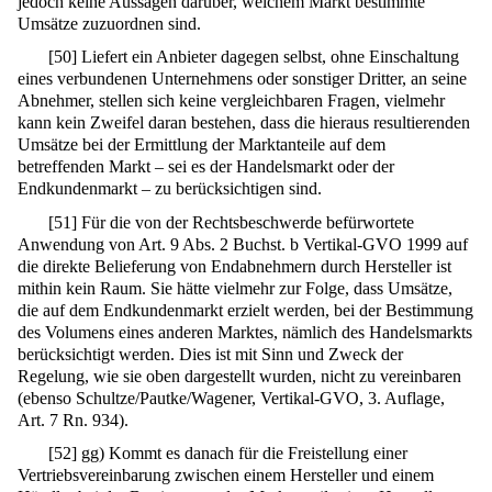
jedoch keine Aussagen darüber, welchem Markt bestimmte
Umsätze zuzuordnen sind.
[
50
]
Liefert ein Anbieter dagegen selbst, ohne Einschaltung
eines verbundenen Unternehmens oder sonstiger Dritter, an seine
Abnehmer, stellen sich keine vergleichbaren Fragen, vielmehr
kann kein Zweifel daran bestehen, dass die hieraus resultierenden
Umsätze bei der Ermittlung der Marktanteile auf dem
betreffenden Markt – sei es der Handelsmarkt oder der
Endkundenmarkt – zu berücksichtigen sind.
[
51
]
Für die von der Rechtsbeschwerde befürwortete
Anwendung von Art. 9 Abs. 2 Buchst. b Vertikal-GVO 1999 auf
die direkte Belieferung von Endabnehmern durch Hersteller ist
mithin kein Raum. Sie hätte vielmehr zur Folge, dass Umsätze,
die auf dem Endkundenmarkt erzielt werden, bei der Bestimmung
des Volumens eines anderen Marktes, nämlich des Handelsmarkts
berücksichtigt werden. Dies ist mit Sinn und Zweck der
Regelung, wie sie oben dargestellt wurden, nicht zu vereinbaren
(ebenso Schultze/Pautke/Wagener, Vertikal-GVO, 3. Auflage,
Art. 7 Rn. 934).
[
52
]
gg) Kommt es danach für die Freistellung einer
Vertriebsvereinbarung zwischen einem Hersteller und einem