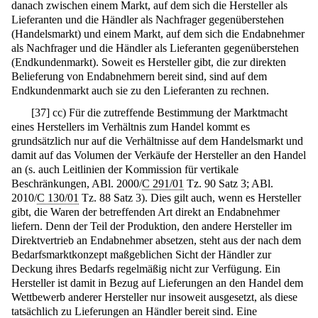
danach zwischen einem Markt, auf dem sich die Hersteller als
Lieferanten und die Händler als Nachfrager gegenüberstehen
(Handelsmarkt) und einem Markt, auf dem sich die Endabnehmer
als Nachfrager und die Händler als Lieferanten gegenüberstehen
(Endkundenmarkt). Soweit es Hersteller gibt, die zur direkten
Belieferung von Endabnehmern bereit sind, sind auf dem
Endkundenmarkt auch sie zu den Lieferanten zu rechnen.
[
37
]
cc) Für die zutreffende Bestimmung der Marktmacht
eines Herstellers im Verhältnis zum Handel kommt es
grundsätzlich nur auf die Verhältnisse auf dem Handelsmarkt und
damit auf das Volumen der Verkäufe der Hersteller an den Handel
an (s. auch Leitlinien der Kommission für vertikale
Beschränkungen, ABl. 2000/
C 291/01
Tz. 90 Satz 3; ABl.
2010/
C 130/01
Tz. 88 Satz 3). Dies gilt auch, wenn es Hersteller
gibt, die Waren der betreffenden Art direkt an Endabnehmer
liefern. Denn der Teil der Produktion, den andere Hersteller im
Direktvertrieb an Endabnehmer absetzen, steht aus der nach dem
Bedarfsmarktkonzept maßgeblichen Sicht der Händler zur
Deckung ihres Bedarfs regelmäßig nicht zur Verfügung. Ein
Hersteller ist damit in Bezug auf Lieferungen an den Handel dem
Wettbewerb anderer Hersteller nur insoweit ausgesetzt, als diese
tatsächlich zu Lieferungen an Händler bereit sind. Eine