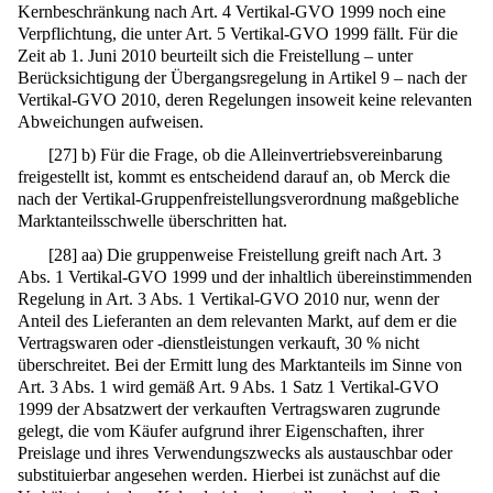
Kernbeschränkung nach Art. 4 Vertikal-GVO 1999 noch eine
Verpflichtung, die unter Art. 5 Vertikal-GVO 1999 fällt. Für die
Zeit ab 1. Juni 2010 beurteilt sich die Freistellung – unter
Berücksichtigung der Übergangsregelung in Artikel 9 – nach der
Vertikal-GVO 2010, deren Regelungen insoweit keine relevanten
Abweichungen aufweisen.
[
27
]
b) Für die Frage, ob die Alleinvertriebsvereinbarung
freigestellt ist, kommt es entscheidend darauf an, ob Merck die
nach der Vertikal-Gruppenfreistellungsverordnung maßgebliche
Marktanteilsschwelle überschritten hat.
[
28
]
aa) Die gruppenweise Freistellung greift nach Art. 3
Abs. 1 Vertikal-GVO 1999 und der inhaltlich übereinstimmenden
Regelung in Art. 3 Abs. 1 Vertikal-GVO 2010 nur, wenn der
Anteil des Lieferanten an dem relevanten Markt, auf dem er die
Vertragswaren oder -dienstleistungen verkauft, 30 % nicht
überschreitet. Bei der Ermitt lung des Marktanteils im Sinne von
Art. 3 Abs. 1 wird gemäß Art. 9 Abs. 1 Satz 1 Vertikal-GVO
1999 der Absatzwert der verkauften Vertragswaren zugrunde
gelegt, die vom Käufer aufgrund ihrer Eigenschaften, ihrer
Preislage und ihres Verwendungszwecks als austauschbar oder
substituierbar angesehen werden. Hierbei ist zunächst auf die