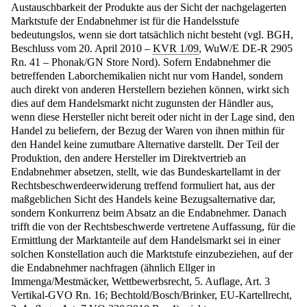
Austauschbarkeit der Produkte aus der Sicht der nachgelagerten
Marktstufe der Endabnehmer ist für die Handelsstufe
bedeutungslos, wenn sie dort tatsächlich nicht besteht (vgl. BGH,
Beschluss vom 20. April 2010 –
KVR 1/09
, WuW/E DE-R 2905
Rn. 41 – Phonak/GN Store Nord). Sofern Endabnehmer die
betreffenden Laborchemikalien nicht nur vom Handel, sondern
auch direkt von anderen Herstellern beziehen können, wirkt sich
dies auf dem Handelsmarkt nicht zugunsten der Händler aus,
wenn diese Hersteller nicht bereit oder nicht in der Lage sind, den
Handel zu beliefern, der Bezug der Waren von ihnen mithin für
den Handel keine zumutbare Alternative darstellt. Der Teil der
Produktion, den andere Hersteller im Direktvertrieb an
Endabnehmer absetzen, stellt, wie das Bundeskartellamt in der
Rechtsbeschwerdeerwiderung treffend formuliert hat, aus der
maßgeblichen Sicht des Handels keine Bezugsalternative dar,
sondern Konkurrenz beim Absatz an die Endabnehmer. Danach
trifft die von der Rechtsbeschwerde vertretene Auffassung, für die
Ermittlung der Marktanteile auf dem Handelsmarkt sei in einer
solchen Konstellation auch die Marktstufe einzubeziehen, auf der
die Endabnehmer nachfragen (ähnlich Ellger in
Immenga/Mestmäcker, Wettbewerbsrecht, 5. Auflage, Art. 3
Vertikal-GVO Rn. 16; Bechtold/Bosch/Brinker, EU-Kartellrecht,