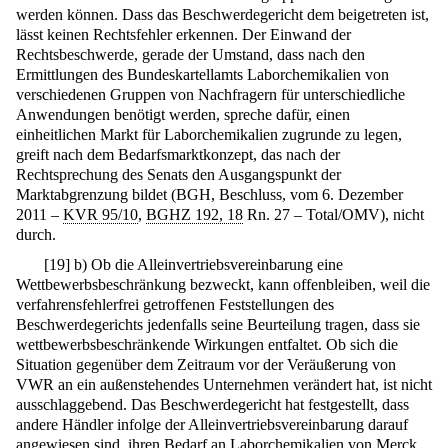
werden können. Dass das Beschwerdegericht dem beigetreten ist,
lässt keinen Rechtsfehler erkennen. Der Einwand der
Rechtsbeschwerde, gerade der Umstand, dass nach den
Ermittlungen des Bundeskartellamts Laborchemikalien von
verschiedenen Gruppen von Nachfragern für unterschiedliche
Anwendungen benötigt werden, spreche dafür, einen
einheitlichen Markt für Laborchemikalien zugrunde zu legen,
greift nach dem Bedarfsmarktkonzept, das nach der
Rechtsprechung des Senats den Ausgangspunkt der
Marktabgrenzung bildet (BGH, Beschluss, vom 6. Dezember
2011 –
KVR 95/10
,
BGHZ 192, 18
Rn. 27 – Total/OMV), nicht
durch.
[
19
]
b) Ob die Alleinvertriebsvereinbarung eine
Wettbewerbsbeschränkung bezweckt, kann offenbleiben, weil die
verfahrensfehlerfrei getroffenen Feststellungen des
Beschwerdegerichts jedenfalls seine Beurteilung tragen, dass sie
wettbewerbsbeschränkende Wirkungen entfaltet. Ob sich die
Situation gegenüber dem Zeitraum vor der Veräußerung von
VWR an ein außenstehendes Unternehmen verändert hat, ist nicht
ausschlaggebend. Das Beschwerdegericht hat festgestellt, dass
andere Händler infolge der Alleinvertriebsvereinbarung darauf
angewiesen sind, ihren Bedarf an Laborchemikalien von Merck