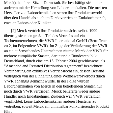
Merck), hat ihren Sitz in Darmstadt. Sie beschäftigt sich unter
anderem mit der Herstellung von Laborchemikalien. Die meisten
Hersteller von Laborchemikalien setzen ihre Produkte sowohl
über den Handel als auch im Direktvertrieb an Endabnehmer ab,
etwa an Labors oder Kliniken.
[
2
]
Merck vertrieb ihre Produkte zunächst selbst. 1999
übertrug sie einen großen Teil des Vertriebs auf ein
Tochterunternehmen, die VWR International GmbH (Betroffene
zu 2, im Folgenden: VWR). Im Zuge der Veräußerung der VWR
an ein außenstehendes Unternehmen räumte Merck der VWR für
mehrere europäische Staaten, darunter die Bundesrepublik
Deutschland, durch eine am 15. Februar 2004 geschlossene, als
"Amended and Restated Distribution Agreement" bezeichnete
Vereinbarung ein exklusives Vertriebsrecht ein, dessen Bestand
vertraglich von der Einhaltung eines Wettbewerbsverbots durch
VWR abhängig gemacht wurde. In der Folge wurden
Laborchemikalien von Merck in den betreffenden Staaten nur
noch durch VWR vertrieben. Merck belieferte weder andere
Händler noch Endabnehmer. Zugleich war VWR vertraglich
verpflichtet, keine Laborchemikalien anderer Hersteller zu
vertreiben, soweit Merck ein unmittelbar konkurrierendes Produkt
führt.