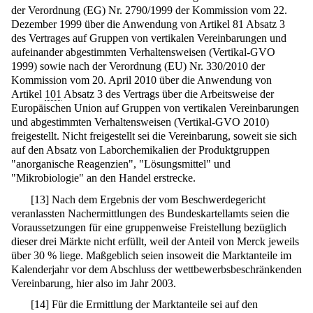
der Verordnung (EG) Nr. 2790/1999 der Kommission vom 22.
Dezember 1999 über die Anwendung von Artikel 81 Absatz 3
des Vertrages auf Gruppen von vertikalen Vereinbarungen und
aufeinander abgestimmten Verhaltensweisen (Vertikal-GVO
1999) sowie nach der Verordnung (EU) Nr. 330/2010 der
Kommission vom 20. April 2010 über die Anwendung von
Artikel
101
Absatz 3 des Vertrags über die Arbeitsweise der
Europäischen Union auf Gruppen von vertikalen Vereinbarungen
und abgestimmten Verhaltensweisen (Vertikal-GVO 2010)
freigestellt. Nicht freigestellt sei die Vereinbarung, soweit sie sich
auf den Absatz von Laborchemikalien der Produktgruppen
"anorganische Reagenzien", "Lösungsmittel" und
"Mikrobiologie" an den Handel erstrecke.
[
13
]
Nach dem Ergebnis der vom Beschwerdegericht
veranlassten Nachermittlungen des Bundeskartellamts seien die
Voraussetzungen für eine gruppenweise Freistellung bezüglich
dieser drei Märkte nicht erfüllt, weil der Anteil von Merck jeweils
über 30 % liege. Maßgeblich seien insoweit die Marktanteile im
Kalenderjahr vor dem Abschluss der wettbewerbsbeschränkenden
Vereinbarung, hier also im Jahr 2003.
[
14
]
Für die Ermittlung der Marktanteile sei auf den