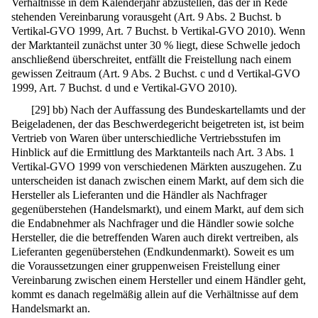
Verhältnisse in dem Kalenderjahr abzustellen, das der in Rede
stehenden Vereinbarung vorausgeht (Art. 9 Abs. 2 Buchst. b
Vertikal-GVO 1999, Art. 7 Buchst. b Vertikal-GVO 2010). Wenn
der Marktanteil zunächst unter 30 % liegt, diese Schwelle jedoch
anschließend überschreitet, entfällt die Freistellung nach einem
gewissen Zeitraum (Art. 9 Abs. 2 Buchst. c und d Vertikal-GVO
1999, Art. 7 Buchst. d und e Vertikal-GVO 2010).
[
29
]
bb) Nach der Auffassung des Bundeskartellamts und der
Beigeladenen, der das Beschwerdegericht beigetreten ist, ist beim
Vertrieb von Waren über unterschiedliche Vertriebsstufen im
Hinblick auf die Ermittlung des Marktanteils nach Art. 3 Abs. 1
Vertikal-GVO 1999 von verschiedenen Märkten auszugehen. Zu
unterscheiden ist danach zwischen einem Markt, auf dem sich die
Hersteller als Lieferanten und die Händler als Nachfrager
gegenüberstehen (Handelsmarkt), und einem Markt, auf dem sich
die Endabnehmer als Nachfrager und die Händler sowie solche
Hersteller, die die betreffenden Waren auch direkt vertreiben, als
Lieferanten gegenüberstehen (Endkundenmarkt). Soweit es um
die Voraussetzungen einer gruppenweisen Freistellung einer
Vereinbarung zwischen einem Hersteller und einem Händler geht,
kommt es danach regelmäßig allein auf die Verhältnisse auf dem
Handelsmarkt an.