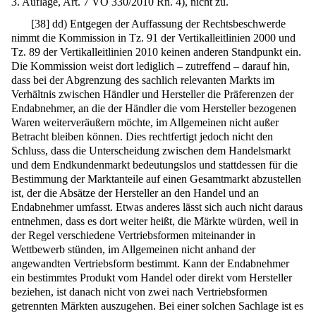
3. Auflage, Art. 7 VO 330/2010 Rn. 4), nicht zu.
[
38
]
dd) Entgegen der Auffassung der Rechtsbeschwerde
nimmt die Kommission in Tz. 91 der Vertikalleitlinien 2000 und
Tz. 89 der Vertikalleitlinien 2010 keinen anderen Standpunkt ein.
Die Kommission weist dort lediglich – zutreffend – darauf hin,
dass bei der Abgrenzung des sachlich relevanten Markts im
Verhältnis zwischen Händler und Hersteller die Präferenzen der
Endabnehmer, an die der Händler die vom Hersteller bezogenen
Waren weiterveräußern möchte, im Allgemeinen nicht außer
Betracht bleiben können. Dies rechtfertigt jedoch nicht den
Schluss, dass die Unterscheidung zwischen dem Handelsmarkt
und dem Endkundenmarkt bedeutungslos und stattdessen für die
Bestimmung der Marktanteile auf einen Gesamtmarkt abzustellen
ist, der die Absätze der Hersteller an den Handel und an
Endabnehmer umfasst. Etwas anderes lässt sich auch nicht daraus
entnehmen, dass es dort weiter heißt, die Märkte würden, weil in
der Regel verschiedene Vertriebsformen miteinander in
Wettbewerb stünden, im Allgemeinen nicht anhand der
angewandten Vertriebsform bestimmt. Kann der Endabnehmer
ein bestimmtes Produkt vom Handel oder direkt vom Hersteller
beziehen, ist danach nicht von zwei nach Vertriebsformen
getrennten Märkten auszugehen. Bei einer solchen Sachlage ist es