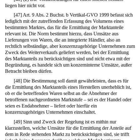
liegen hier nicht vor.
[
47
]
Art. 9 Abs. 2 Buchst. b Vertikal-GVO 1999 befasst sich
lediglich mit der zutreffenden Erfassung des Volumens eines
bestimmten Marktes, das für die Ermittlung der Marktanteile
relevant ist. Die Norm bestimmt hierzu, dass Umsätze aus
Lieferungen von Waren, die an integrierte Händler, also an
rechtlich selbständige, aber konzernzugehörige Unternehmen zum
Zweck des Weiterverkaufs geliefert werden, bei der Ermittlung
des Marktanteils zu berücksichtigen sind und nicht etwa mit der
Begründung, es handele sich um konzerninterne Umsätze, außer
Betracht bleiben dürfen.
[
48
]
Die Bestimmung soll damit gewährleisten, dass es für
die Ermittlung des Marktanteils eines Herstellers unerheblich ist,
ob er die betreffenden Waren selbst an die Abnehmer der
betroffenen nachgeordneten Marktstufe – sei es der Handel oder
seien es Endabnehmer – liefert oder hierfür ein
konzernzugehöriges Unternehmen einschaltet.
[
49
]
Sinn und Zweck der Regelung ist es mithin nur
klarzustellen, welche Umsätze für die Ermittlung der Anteile auf
dem in Rede stehenden Markt zu berücksichtigen sind, sie trifft