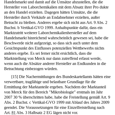
Handelsmarkt und damit auf die Umsätze abzustellen, die die
Hersteller von Laborchemikalien mit dem Absatz ihrer Pro dukte
an den Handel erzielten. Dagegen hätten Umsätze, die die
Hersteller durch Verkäufe an Endabnehmer erzielten, außer
Betracht zu bleiben. Anderes ergebe sich nicht aus Art. 9 Abs. 2
Buchst. b Vertikal-GVO 1999. Anhaltspunkte dafür, dass ein
Marktzutritt weiterer Laborchemikalienhersteller auf dem
Handelsmarkt hinreichend wahrscheinlich gewesen sei, habe die
Beschwerde nicht aufgezeigt, so dass sich auch unter dem
Gesichtspunkt des Einflusses potenziellen Wettbewerbs nichts
anderes ergebe. Es sei ferner nicht ersichtlich, dass die
Marktstellung von Merck nur dann zutreffend erfasst werde,
wenn auch die Absätze anderer Hersteller an Endkunden in die
Betrachtung einbezogen würden.
[
15
]
Die Nachermittlungen des Bundeskartellamts hätten eine
verwertbare, tragfähige und belastbare Grundlage für die
Ermittlung der Marktanteile ergeben. Nachdem der Marktanteil
von Merck für den Bereich "Mikrobiologie" erstmals im Jahr
2007 30 % überschritten habe, habe die Freistellung gemäß Art. 9
Abs. 2 Buchst. c Vertikal-GVO 1999 mit Ablauf des Jahres 2009
geendet. Die Voraussetzungen für eine Einzelfreistellung nach
Art.
81
Abs. 3 Halbsatz 2 EG lägen nicht vor.