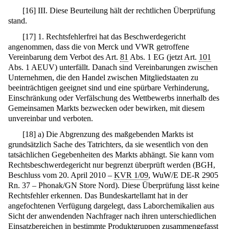
[
16
]
III. Diese Beurteilung hält der rechtlichen Überprüfung
stand.
[
17
]
1. Rechtsfehlerfrei hat das Beschwerdegericht
angenommen, dass die von Merck und VWR getroffene
Vereinbarung dem Verbot des Art.
81
Abs. 1 EG (jetzt Art.
101
Abs. 1 AEUV) unterfällt. Danach sind Vereinbarungen zwischen
Unternehmen, die den Handel zwischen Mitgliedstaaten zu
beeinträchtigen geeignet sind und eine spürbare Verhinderung,
Einschränkung oder Verfälschung des Wettbewerbs innerhalb des
Gemeinsamen Markts bezwecken oder bewirken, mit diesem
unvereinbar und verboten.
[
18
]
a) Die Abgrenzung des maßgebenden Markts ist
grundsätzlich Sache des Tatrichters, da sie wesentlich von den
tatsächlichen Gegebenheiten des Markts abhängt. Sie kann vom
Rechtsbeschwerdegericht nur begrenzt überprüft werden (BGH,
Beschluss vom 20. April 2010 –
KVR 1/09
, WuW/E DE-R 2905
Rn. 37 – Phonak/GN Store Nord). Diese Überprüfung lässt keine
Rechtsfehler erkennen. Das Bundeskartellamt hat in der
angefochtenen Verfügung dargelegt, dass Laborchemikalien aus
Sicht der anwendenden Nachfrager nach ihren unterschiedlichen
Einsatzbereichen in bestimmte Produktgruppen zusammengefasst