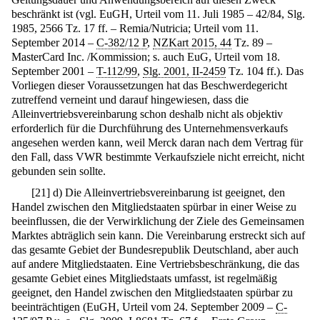
beschränkt ist (vgl. EuGH, Urteil vom 11. Juli 1985 – 42/84, Slg.
1985, 2566 Tz. 17 ff. – Remia/Nutricia; Urteil vom 11.
September 2014 –
C-382/12 P
,
NZKart 2015, 44
Tz. 89 –
MasterCard Inc. /Kommission; s. auch EuG, Urteil vom 18.
September 2001 –
T-112/99
,
Slg. 2001, II-2459
Tz. 104 ff.). Das
Vorliegen dieser Voraussetzungen hat das Beschwerdegericht
zutreffend verneint und darauf hingewiesen, dass die
Alleinvertriebsvereinbarung schon deshalb nicht als objektiv
erforderlich für die Durchführung des Unternehmensverkaufs
angesehen werden kann, weil Merck daran nach dem Vertrag für
den Fall, dass VWR bestimmte Verkaufsziele nicht erreicht, nicht
gebunden sein sollte.
[
21
]
d) Die Alleinvertriebsvereinbarung ist geeignet, den
Handel zwischen den Mitgliedstaaten spürbar in einer Weise zu
beeinflussen, die der Verwirklichung der Ziele des Gemeinsamen
Marktes abträglich sein kann. Die Vereinbarung erstreckt sich auf
das gesamte Gebiet der Bundesrepublik Deutschland, aber auch
auf andere Mitgliedstaaten. Eine Vertriebsbeschränkung, die das
gesamte Gebiet eines Mitgliedstaats umfasst, ist regelmäßig
geeignet, den Handel zwischen den Mitgliedstaaten spürbar zu
beeinträchtigen (EuGH, Urteil vom 24. September 2009 –
C-