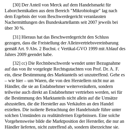
[
30
]
Der Anteil von Merck auf dem Handelsmarkt für
Laborchemikalien aus dem Bereich "Mikrobiologie" lag nach
dem Ergebnis der vom Beschwerdegericht veranlassten
Nachermittlungen des Bundeskartellamts seit 2007 jeweils bei
über 30 %.
[
31
]
Hieraus hat das Beschwerdegericht den Schluss
gezogen, dass die Freistellung der Alleinvertriebsvereinbarung
gemäß Art. 9 Abs. 2 Buchst. c Vertikal-GVO 1999 mit Ablauf des
Jahres 2009 geendet habe.
[
32
]
cc) Die Rechtsbeschwerde wendet unter Bezugnahme
auf das von ihr vorgelegte Rechtsgutachten von Prof. Dr. A. F.
ein, diese Bestimmung des Marktanteils sei unzutreffend. Gehe es
– wie hier – um Waren, die von den Herstellern nicht nur an
Händler, die sie an Endabnehmer weiterveräußern, sondern
teilweise auch direkt an Endabnehmer vertrieben werden, sei für
die Bestimmung des Marktanteils nicht allein auf die Umsätze
abzustellen, die die Hersteller aus Verkäufen an den Handel
erzielten. Die isolierte Betrachtung der Handelsstufe führe unter
solchen Umständen zu realitätsfernen Ergebnissen. Eine solche
Vorgehensweise bilde die Marktposition der Hersteller, die nur an
Händler lieferten, nicht zutreffend ab, sondern überzeichne sie.