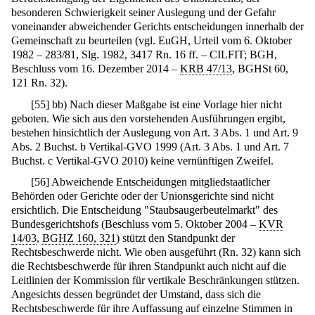
besonderen Schwierigkeit seiner Auslegung und der Gefahr
voneinander abweichender Gerichts entscheidungen innerhalb der
Gemeinschaft zu beurteilen (vgl. EuGH, Urteil vom 6. Oktober
1982 – 283/81, Slg. 1982, 3417 Rn. 16 ff. – CILFIT; BGH,
Beschluss vom 16. Dezember 2014 –
KRB 47/13
, BGHSt 60,
121 Rn. 32).
[
55
]
bb) Nach dieser Maßgabe ist eine Vorlage hier nicht
geboten. Wie sich aus den vorstehenden Ausführungen ergibt,
bestehen hinsichtlich der Auslegung von Art. 3 Abs. 1 und Art. 9
Abs. 2 Buchst. b Vertikal-GVO 1999 (Art. 3 Abs. 1 und Art. 7
Buchst. c Vertikal-GVO 2010) keine vernünftigen Zweifel.
[
56
]
Abweichende Entscheidungen mitgliedstaatlicher
Behörden oder Gerichte oder der Unionsgerichte sind nicht
ersichtlich. Die Entscheidung "Staubsaugerbeutelmarkt" des
Bundesgerichtshofs (Beschluss vom 5. Oktober 2004 –
KVR
14/03
,
BGHZ 160, 321
) stützt den Standpunkt der
Rechtsbeschwerde nicht. Wie oben ausgeführt (Rn. 32) kann sich
die Rechtsbeschwerde für ihren Standpunkt auch nicht auf die
Leitlinien der Kommission für vertikale Beschränkungen stützen.
Angesichts dessen begründet der Umstand, dass sich die
Rechtsbeschwerde für ihre Auffassung auf einzelne Stimmen in