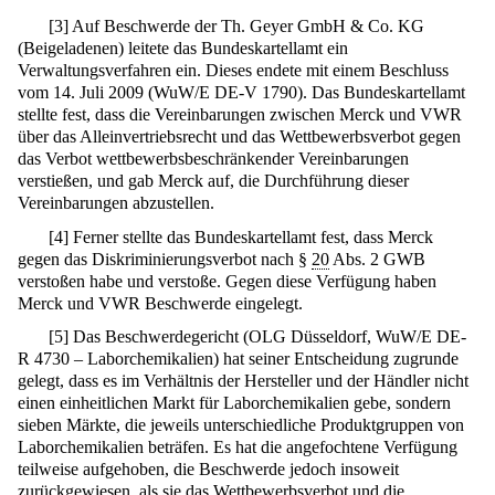
[
3
]
Auf Beschwerde der Th. Geyer GmbH & Co. KG
(Beigeladenen) leitete das Bundeskartellamt ein
Verwaltungsverfahren ein. Dieses endete mit einem Beschluss
vom 14. Juli 2009 (WuW/E DE-V 1790). Das Bundeskartellamt
stellte fest, dass die Vereinbarungen zwischen Merck und VWR
über das Alleinvertriebsrecht und das Wettbewerbsverbot gegen
das Verbot wettbewerbsbeschränkender Vereinbarungen
verstießen, und gab Merck auf, die Durchführung dieser
Vereinbarungen abzustellen.
[
4
]
Ferner stellte das Bundeskartellamt fest, dass Merck
gegen das Diskriminierungsverbot nach §
20
Abs. 2 GWB
verstoßen habe und verstoße. Gegen diese Verfügung haben
Merck und VWR Beschwerde eingelegt.
[
5
]
Das Beschwerdegericht (OLG Düsseldorf, WuW/E DE-
R 4730 – Laborchemikalien) hat seiner Entscheidung zugrunde
gelegt, dass es im Verhältnis der Hersteller und der Händler nicht
einen einheitlichen Markt für Laborchemikalien gebe, sondern
sieben Märkte, die jeweils unterschiedliche Produktgruppen von
Laborchemikalien beträfen. Es hat die angefochtene Verfügung
teilweise aufgehoben, die Beschwerde jedoch insoweit
zurückgewiesen, als sie das Wettbewerbsverbot und die