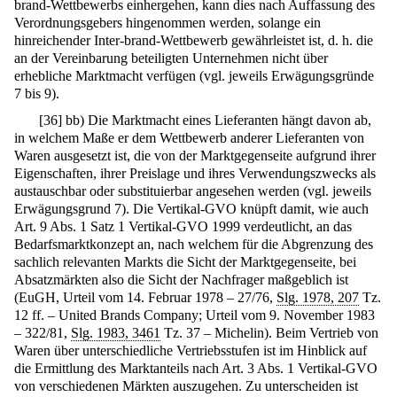
brand-Wettbewerbs einhergehen, kann dies nach Auffassung des
Verordnungsgebers hingenommen werden, solange ein
hinreichender Inter-brand-Wettbewerb gewährleistet ist, d. h. die
an der Vereinbarung beteiligten Unternehmen nicht über
erhebliche Marktmacht verfügen (vgl. jeweils Erwägungsgründe
7 bis 9).
[
36
]
bb) Die Marktmacht eines Lieferanten hängt davon ab,
in welchem Maße er dem Wettbewerb anderer Lieferanten von
Waren ausgesetzt ist, die von der Marktgegenseite aufgrund ihrer
Eigenschaften, ihrer Preislage und ihres Verwendungszwecks als
austauschbar oder substituierbar angesehen werden (vgl. jeweils
Erwägungsgrund 7). Die Vertikal-GVO knüpft damit, wie auch
Art. 9 Abs. 1 Satz 1 Vertikal-GVO 1999 verdeutlicht, an das
Bedarfsmarktkonzept an, nach welchem für die Abgrenzung des
sachlich relevanten Markts die Sicht der Marktgegenseite, bei
Absatzmärkten also die Sicht der Nachfrager maßgeblich ist
(EuGH, Urteil vom 14. Februar 1978 – 27/76,
Slg. 1978, 207
Tz.
12 ff. – United Brands Company; Urteil vom 9. November 1983
– 322/81,
Slg. 1983, 3461
Tz. 37 – Michelin). Beim Vertrieb von
Waren über unterschiedliche Vertriebsstufen ist im Hinblick auf
die Ermittlung des Marktanteils nach Art. 3 Abs. 1 Vertikal-GVO
von verschiedenen Märkten auszugehen. Zu unterscheiden ist