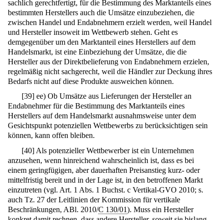
sachlich gerechtfertigt, für die Bestimmung des Marktanteils eines
bestimmten Herstellers auch die Umsätze einzubeziehen, die
zwischen Handel und Endabnehmern erzielt werden, weil Handel
und Hersteller insoweit im Wettbewerb stehen. Geht es
demgegenüber um den Marktanteil eines Herstellers auf dem
Handelsmarkt, ist eine Einbeziehung der Umsätze, die die
Hersteller aus der Direktbelieferung von Endabnehmern erzielen,
regelmäßig nicht sachgerecht, weil die Händler zur Deckung ihres
Bedarfs nicht auf diese Produkte ausweichen können.
[
39
]
ee) Ob Umsätze aus Lieferungen der Hersteller an
Endabnehmer für die Bestimmung des Marktanteils eines
Herstellers auf dem Handelsmarkt ausnahmsweise unter dem
Gesichtspunkt potenziellen Wettbewerbs zu berücksichtigen sein
können, kann offen bleiben.
[
40
]
Als potenzieller Wettbewerber ist ein Unternehmen
anzusehen, wenn hinreichend wahrscheinlich ist, dass es bei
einem geringfügigen, aber dauerhaften Preisanstieg kurz- oder
mittelfristig bereit und in der Lage ist, in den betroffenen Markt
einzutreten (vgl. Art. 1 Abs. 1 Buchst. c Vertikal-GVO 2010; s.
auch Tz. 27 der Leitlinien der Kommission für vertikale
Beschränkungen, ABl. 2010/
C 130/01
). Muss ein Hersteller
konkret damit rechnen, dass andere Hersteller, soweit sie bislang