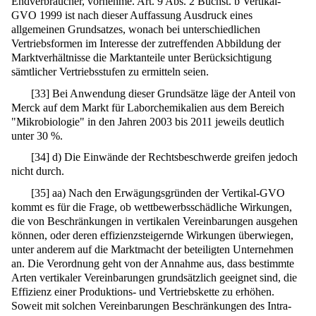
Endverbraucher, vornehme. Art. 9 Abs. 2 Buchst. b Vertikal-
GVO 1999 ist nach dieser Auffassung Ausdruck eines
allgemeinen Grundsatzes, wonach bei unterschiedlichen
Vertriebsformen im Interesse der zutreffenden Abbildung der
Marktverhältnisse die Marktanteile unter Berücksichtigung
sämtlicher Vertriebsstufen zu ermitteln seien.
[
33
]
Bei Anwendung dieser Grundsätze läge der Anteil von
Merck auf dem Markt für Laborchemikalien aus dem Bereich
"Mikrobiologie" in den Jahren 2003 bis 2011 jeweils deutlich
unter 30 %.
[
34
]
d) Die Einwände der Rechtsbeschwerde greifen jedoch
nicht durch.
[
35
]
aa) Nach den Erwägungsgründen der Vertikal-GVO
kommt es für die Frage, ob wettbewerbsschädliche Wirkungen,
die von Beschränkungen in vertikalen Vereinbarungen ausgehen
können, oder deren effizienzsteigernde Wirkungen überwiegen,
unter anderem auf die Marktmacht der beteiligten Unternehmen
an. Die Verordnung geht von der Annahme aus, dass bestimmte
Arten vertikaler Vereinbarungen grundsätzlich geeignet sind, die
Effizienz einer Produktions- und Vertriebskette zu erhöhen.
Soweit mit solchen Vereinbarungen Beschränkungen des Intra-