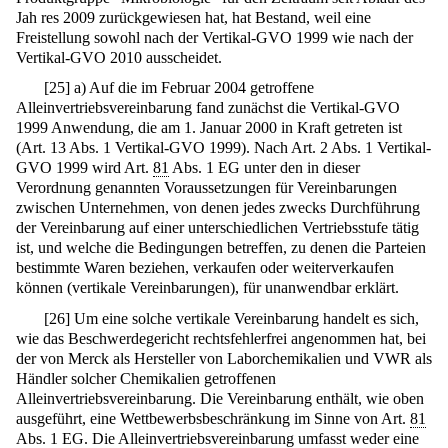
Jah res 2009 zurückgewiesen hat, hat Bestand, weil eine
Freistellung sowohl nach der Vertikal-GVO 1999 wie nach der
Vertikal-GVO 2010 ausscheidet.
[
25
]
a) Auf die im Februar 2004 getroffene
Alleinvertriebsvereinbarung fand zunächst die Vertikal-GVO
1999 Anwendung, die am 1. Januar 2000 in Kraft getreten ist
(Art. 13 Abs. 1 Vertikal-GVO 1999). Nach Art. 2 Abs. 1 Vertikal-
GVO 1999 wird Art.
81
Abs. 1 EG unter den in dieser
Verordnung genannten Voraussetzungen für Vereinbarungen
zwischen Unternehmen, von denen jedes zwecks Durchführung
der Vereinbarung auf einer unterschiedlichen Vertriebsstufe tätig
ist, und welche die Bedingungen betreffen, zu denen die Parteien
bestimmte Waren beziehen, verkaufen oder weiterverkaufen
können (vertikale Vereinbarungen), für unanwendbar erklärt.
[
26
]
Um eine solche vertikale Vereinbarung handelt es sich,
wie das Beschwerdegericht rechtsfehlerfrei angenommen hat, bei
der von Merck als Hersteller von Laborchemikalien und VWR als
Händler solcher Chemikalien getroffenen
Alleinvertriebsvereinbarung. Die Vereinbarung enthält, wie oben
ausgeführt, eine Wettbewerbsbeschränkung im Sinne von Art.
81
Abs. 1 EG. Die Alleinvertriebsvereinbarung umfasst weder eine