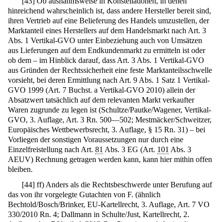
[
43
]
Ob ausnahmsweise in Konstellationen, in denen
hinreichend wahrscheinlich ist, dass andere Hersteller bereit sind,
ihren Vertrieb auf eine Belieferung des Handels umzustellen, der
Marktanteil eines Herstellers auf dem Handelsmarkt nach Art. 3
Abs. 1 Vertikal-GVO unter Einbeziehung auch von Umsätzen
aus Lieferungen auf dem Endkundenmarkt zu ermitteln ist oder
ob dem – im Hinblick darauf, dass Art. 3 Abs. 1 Vertikal-GVO
aus Gründen der Rechtssicherheit eine feste Marktanteilsschwelle
vorsieht, bei deren Ermittlung nach Art. 9 Abs. 1 Satz 1 Vertikal-
GVO 1999 (Art. 7 Buchst. a Vertikal-GVO 2010) allein der
Absatzwert tatsächlich auf dem relevanten Markt verkaufter
Waren zugrunde zu legen ist (Schultze/Pautke/Wagener, Vertikal-
GVO, 3. Auflage, Art. 3 Rn. 500—502; Mestmäcker/Schweitzer,
Europäisches Wettbewerbsrecht, 3. Auflage, § 15 Rn. 31) – bei
Vorliegen der sonstigen Voraussetzungen nur durch eine
Einzelfreistellung nach Art.
81
Abs. 3 EG (Art.
101
Abs. 3
AEUV) Rechnung getragen werden kann, kann hier mithin offen
bleiben.
[
44
]
ff) Anders als die Rechtsbeschwerde unter Berufung auf
das von ihr vorgelegte Gutachten von F. (ähnlich
Bechtold/Bosch/Brinker, EU-Kartellrecht, 3. Auflage, Art. 7 VO
330/2010 Rn. 4; Dallmann in Schulte/Just, Kartellrecht, 2.