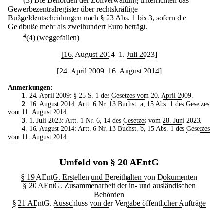
(3) Die Behörden der Zollverwaltung unterrichten das
Gewerbezentralregister über rechtskräftige
Bußgeldentscheidungen nach § 23 Abs. 1 bis 3, sofern die
Geldbuße mehr als zweihundert Euro beträgt.
4
(4) (weggefallen)
[16. August 2014–1. Juli 2023]
[24. April 2009–16. August 2014]
Anmerkungen:
1
. 24. April 2009: § 25 S. 1 des
Gesetzes vom 20. April 2009
.
2
. 16. August 2014: Artt. 6 Nr. 13 Buchst. a, 15 Abs. 1 des
Gesetzes
vom 11. August 2014
.
3
. 1. Juli 2023: Artt. 1 Nr. 6, 14 des
Gesetzes vom 28. Juni 2023
.
4
. 16. August 2014: Artt. 6 Nr. 13 Buchst. b, 15 Abs. 1 des
Gesetzes
vom 11. August 2014
.
Umfeld von § 20 AEntG
§ 19 AEntG. Erstellen und Bereithalten von Dokumenten
§ 20 AEntG. Zusammenarbeit der in- und ausländischen
Behörden
§ 21 AEntG. Ausschluss von der Vergabe öffentlicher Aufträge