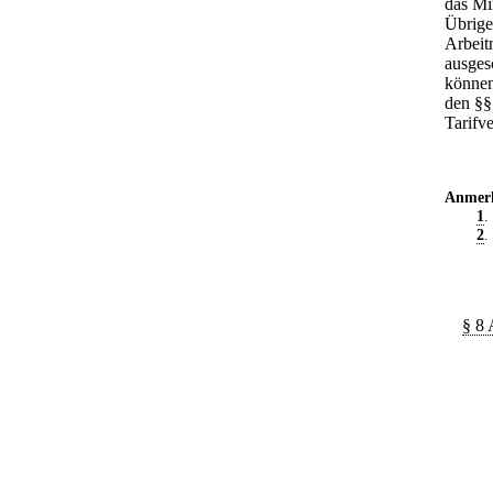
das Min
Übrige
Arbeit
ausges
können
den §§
Tarifv
Anmer
1
.
2
.
§ 8 