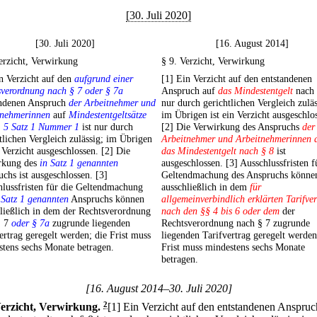
[30. Juli 2020]
[30. Juli 2020]
[16. August 2014]
erzicht, Verwirkung
§ 9. Verzicht, Verwirkung
n Verzicht auf den
aufgrund einer
[1] Ein Verzicht auf den entstandenen
verordnung nach § 7 oder § 7a
Anspruch auf
das Mindestentgelt
nach
andenen Anspruch
der Arbeitnehmer und
nur durch gerichtlichen Vergleich zuläs
tnehmerinnen
auf
Mindestentgeltsätze
im Übrigen ist ein Verzicht ausgeschlo
§
5 Satz 1 Nummer 1
ist nur durch
[2] Die Verwirkung des Anspruchs
der
tlichen Vergleich zulässig; im Übrigen
Arbeitnehmer und Arbeitnehmerinnen 
n Verzicht ausgeschlossen. [2] Die
das Mindestentgelt nach § 8
ist
rkung des
in Satz 1 genannten
ausgeschlossen. [3] Ausschlussfristen f
chs ist ausgeschlossen. [3]
Geltendmachung des Anspruchs könne
lussfristen für die Geltendmachung
ausschließlich in dem
für
 Satz 1 genannten
Anspruchs können
allgemeinverbindlich erklärten Tarifve
ließlich in dem der Rechtsverordnung
nach den §§ 4 bis 6 oder dem
der
§ 7
oder § 7a
zugrunde liegenden
Rechtsverordnung nach § 7 zugrunde
ertrag geregelt werden; die Frist muss
liegenden Tarifvertrag geregelt werden
tens sechs Monate betragen.
Frist muss mindestens sechs Monate
betragen.
[16. August 2014–30. Juli 2020]
erzicht, Verwirkung.
2
[1] Ein Verzicht auf den entstandenen Anspruc