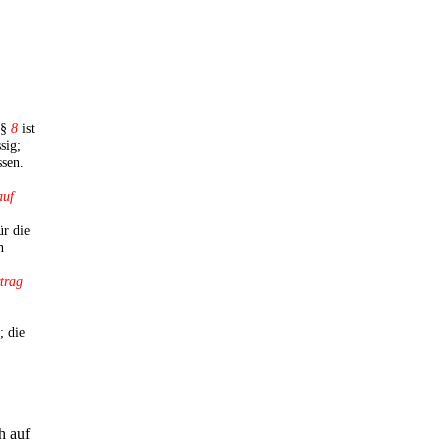
 §
8
ist
sig;
ssen.
auf
ür die
n
rtrag
; die
h auf