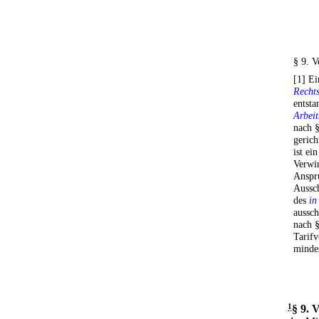
§ 9. V
[1] Ei
Rechts
entst
Arbei
nach 
gerich
ist ei
Verwi
Anspru
Aussch
des
in
aussch
nach 
Tarifv
mindes
1
§ 9
.
V