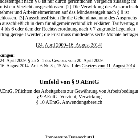
destentgelt nach § 8 ist nur durch gerichtlichen Vergleich zulässig; im
n ist ein Verzicht ausgeschlossen.
[2] Die Verwirkung des Anspruchs d
nehmer und Arbeitnehmerinnen auf das Mindestentgelt nach § 8 ist
chlossen.
[3] Ausschlussfristen für die Geltendmachung des Anspruchs
 ausschließlich in dem für allgemeinverbindlich erklärten Tarifvertrag 
 4 bis 6 oder dem der Rechtsverordnung nach § 7 zugrunde liegenden
ertrag geregelt werden; die Frist muss mindestens sechs Monate betrage
[24. April 2009–16. August 2014]
kungen:
 24. April 2009: § 25 S. 1 des
Gesetzes vom 20. April 2009
.
 16. August 2014: Artt. 6 Nr. 8a, 15 Abs. 1 des
Gesetzes vom 11. August 2014
.
Umfeld von § 9 AEntG
AEntG. Pflichten des Arbeitgebers zur Gewährung von Arbeitsbeding
§ 9 AEntG. Verzicht, Verwirkung
§ 10 AEntG. Anwendungsbereich
[
Impressum/Datenschutz
]