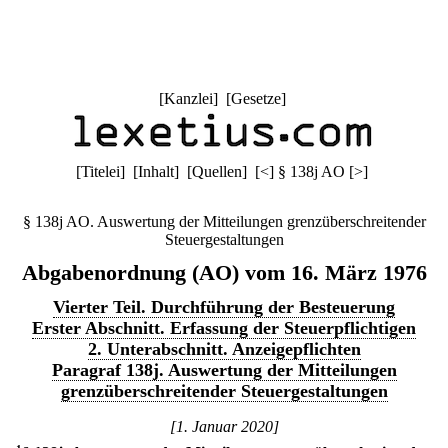
[
Kanzlei
] [
Gesetze
]
[
Titelei
] [
Inhalt
] [
Quellen
]
[
<
]
§ 138j AO
[
>
]
§ 138j AO. Auswertung der Mitteilungen grenzüberschreitender
Steuergestaltungen
Abgabenordnung (AO) vom 16. März 1976
Vierter Teil. Durchführung der Besteuerung
Erster Abschnitt. Erfassung der Steuerpflichtigen
2. Unterabschnitt. Anzeigepflichten
Paragraf 138j. Auswertung der Mitteilungen
grenzüberschreitender Steuergestaltungen
[1. Januar 2020]