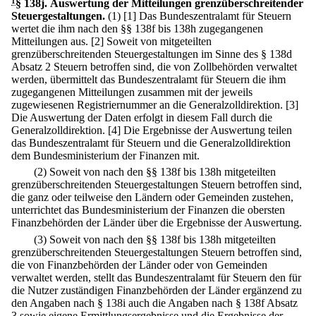
1
§ 138j
.
Auswertung der Mitteilungen grenzüberschreitender
Steuergestaltungen.
(1)
[1] Das Bundeszentralamt für Steuern
wertet die ihm nach den §§ 138f bis 138h zugegangenen
Mitteilungen aus.
[2] Soweit von mitgeteilten
grenzüberschreitenden Steuergestaltungen im Sinne des § 138d
Absatz 2 Steuern betroffen sind, die von Zollbehörden verwaltet
werden, übermittelt das Bundeszentralamt für Steuern die ihm
zugegangenen Mitteilungen zusammen mit der jeweils
zugewiesenen Registriernummer an die Generalzolldirektion.
[3]
Die Auswertung der Daten erfolgt in diesem Fall durch die
Generalzolldirektion.
[4] Die Ergebnisse der Auswertung teilen
das Bundeszentralamt für Steuern und die Generalzolldirektion
dem Bundesministerium der Finanzen mit.
(2) Soweit von nach den §§ 138f bis 138h mitgeteilten
grenzüberschreitenden Steuergestaltungen Steuern betroffen sind,
die ganz oder teilweise den Ländern oder Gemeinden zustehen,
unterrichtet das Bundesministerium der Finanzen die obersten
Finanzbehörden der Länder über die Ergebnisse der Auswertung.
(3) Soweit von nach den §§ 138f bis 138h mitgeteilten
grenzüberschreitenden Steuergestaltungen Steuern betroffen sind,
die von Finanzbehörden der Länder oder von Gemeinden
verwaltet werden, stellt das Bundeszentralamt für Steuern den für
die Nutzer zuständigen Finanzbehörden der Länder ergänzend zu
den Angaben nach § 138i auch die Angaben nach § 138f Absatz
3 sowie eigene Ermittlungsergebnisse und die Ergebnisse der