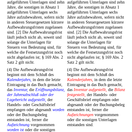
aufgeführten Unterlagen sind zehn
aufgeführten Unterlagen sind zehn
Jahre, die sonstigen in Absatz 1
Jahre, die sonstigen in Absatz 1
aufgeführten Unterlagen sechs
aufgeführten Unterlagen sechs
Jahre aufzubewahren, sofern nicht
Jahre aufzubewahren, sofern nicht
in anderen Steuergesetzen kürzere
in anderen Steuergesetzen kürzere
Aufbewahrungsfristen zugelassen
Aufbewahrungsfristen zugelassen
sind. [2] Die Aufbewahrungsfrist
sind. [2] Die Aufbewahrungsfrist
läuft jedoch nicht ab, soweit und
läuft jedoch nicht ab, soweit und
solange die Unterlagen für
solange die Unterlagen für
Steuern von Bedeutung sind, für
Steuern von Bedeutung sind, für
welche die Festsetzungsfrist noch
welche die Festsetzungsfrist noch
nicht abgelaufen ist; § 169 Abs. 2
nicht abgelaufen ist; § 169 Abs. 2
Satz 2 gilt nicht.
Satz 2 gilt nicht.
(4) Die Aufbewahrungsfrist
(4) Die Aufbewahrungsfrist
beginnt mit dem Schluß des
beginnt mit dem Schluß des
Kalenderjahrs,
in dem die letzte
Kalenderjahres,
in dem die letzte
Eintragung in das Buch gemacht,
Eintragung in das Buch gemacht,
das
Inventar,
die
Eröffnungsbilanz,
das
Inventar aufgestellt,
die
Bilanz
der Jahresabschluß oder der
festgestellt,
der Handels- oder
Lagebericht aufgestellt,
der
Geschäftsbrief empfangen oder
Handels- oder Geschäftsbrief
abgesandt oder der Buchungsbeleg
empfangen oder abgesandt
worden
entstanden ist, ferner die
oder der Buchungsbeleg
Aufzeichnungen
vorgenommen
entstanden ist, ferner die
oder die sonstigen Unterlagen
Aufzeichnung
vorgenommen
entstanden sind.
worden ist
oder die sonstigen