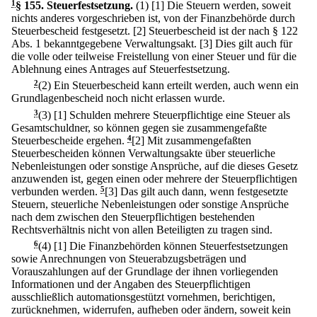
1
§ 155
.
Steuerfestsetzung.
(1)
[1] Die Steuern werden, soweit
nichts anderes vorgeschrieben ist, von der Finanzbehörde durch
Steuerbescheid festgesetzt.
[2] Steuerbescheid ist der nach § 122
Abs. 1 bekanntgegebene Verwaltungsakt.
[3] Dies gilt auch für
die volle oder teilweise Freistellung von einer Steuer und für die
Ablehnung eines Antrages auf Steuerfestsetzung.
2
(2) Ein Steuerbescheid kann erteilt werden, auch wenn ein
Grundlagenbescheid noch nicht erlassen wurde.
3
(3)
[1] Schulden mehrere Steuerpflichtige eine Steuer als
Gesamtschuldner, so können gegen sie zusammengefaßte
Steuerbescheide ergehen.
4
[2] Mit zusammengefaßten
Steuerbescheiden können Verwaltungsakte über steuerliche
Nebenleistungen oder sonstige Ansprüche, auf die dieses Gesetz
anzuwenden ist, gegen einen oder mehrere der Steuerpflichtigen
verbunden werden.
5
[3] Das gilt auch dann, wenn festgesetzte
Steuern, steuerliche Nebenleistungen oder sonstige Ansprüche
nach dem zwischen den Steuerpflichtigen bestehenden
Rechtsverhältnis nicht von allen Beteiligten zu tragen sind.
6
(4)
[1] Die Finanzbehörden können Steuerfestsetzungen
sowie Anrechnungen von Steuerabzugsbeträgen und
Vorauszahlungen auf der Grundlage der ihnen vorliegenden
Informationen und der Angaben des Steuerpflichtigen
ausschließlich automationsgestützt vornehmen, berichtigen,
zurücknehmen, widerrufen, aufheben oder ändern, soweit kein