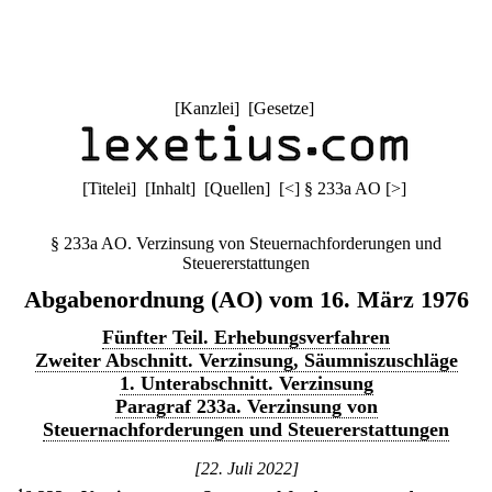
[
Kanzlei
] [
Gesetze
]
[
Titelei
] [
Inhalt
] [
Quellen
]
[
<
]
§ 233a AO
[
>
]
§ 233a AO. Verzinsung von Steuernachforderungen und
Steuererstattungen
Abgabenordnung (AO) vom 16. März 1976
Fünfter Teil. Erhebungsverfahren
Zweiter Abschnitt. Verzinsung, Säumniszuschläge
1. Unterabschnitt. Verzinsung
Paragraf 233a. Verzinsung von
Steuernachforderungen und Steuererstattungen
[22. Juli 2022]