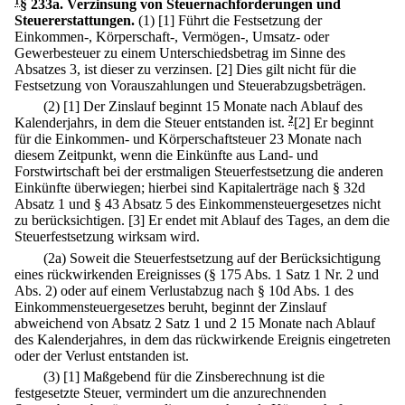
1
§ 233a
.
Verzinsung von Steuernachforderungen und
Steuererstattungen.
(1)
[1] Führt die Festsetzung der
Einkommen-, Körperschaft-, Vermögen-, Umsatz- oder
Gewerbesteuer zu einem Unterschiedsbetrag im Sinne des
Absatzes 3, ist dieser zu verzinsen.
[2] Dies gilt nicht für die
Festsetzung von Vorauszahlungen und Steuerabzugsbeträgen.
(2)
[1] Der Zinslauf beginnt 15 Monate nach Ablauf des
Kalenderjahrs, in dem die Steuer entstanden ist.
2
[2] Er beginnt
für die Einkommen- und Körperschaftsteuer 23 Monate nach
diesem Zeitpunkt, wenn die Einkünfte aus Land- und
Forstwirtschaft bei der erstmaligen Steuerfestsetzung die anderen
Einkünfte überwiegen; hierbei sind Kapitalerträge nach § 32d
Absatz 1 und § 43 Absatz 5 des Einkommensteuergesetzes nicht
zu berücksichtigen.
[3] Er endet mit Ablauf des Tages, an dem die
Steuerfestsetzung wirksam wird.
(2a) Soweit die Steuerfestsetzung auf der Berücksichtigung
eines rückwirkenden Ereignisses (§ 175 Abs. 1 Satz 1 Nr. 2 und
Abs. 2) oder auf einem Verlustabzug nach § 10d Abs. 1 des
Einkommensteuergesetzes beruht, beginnt der Zinslauf
abweichend von Absatz 2 Satz 1 und 2 15 Monate nach Ablauf
des Kalenderjahres, in dem das rückwirkende Ereignis eingetreten
oder der Verlust entstanden ist.
(3)
[1] Maßgebend für die Zinsberechnung ist die
festgesetzte Steuer, vermindert um die anzurechnenden