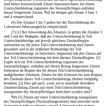
sind bisher festzusetzende Zinsen hinzuzurechnen; bei einem
Unterschiedsbetrag zugunsten des Steuerpflichtigen entfallen
darauf festgesetzte Zinsen.
4
[4] Im übrigen gilt Absatz 3 Satz 3
und 4 entsprechend.
(6) Die Absätze 1 bis 5 gelten bei der Durchführung des
Lohnsteuer-Jahresausgleichs entsprechend.
(7)
[1] Bei Anwendung des Absatzes 2a gelten die Absätze 3
und 5 mit der Maßgabe, daß der Unterschiedsbetrag in Teil-
Unterschiedsbeträge mit jeweils gleichem Zinslaufbeginn
aufzuteilen ist; für jeden Teil-Unterschiedsbetrag sind Zinsen
gesondert und in der zeitlichen Reihenfolge der Teil-
Unterschiedsbeträge zu berechnen, beginnend mit den Zinsen auf
den Teil-Unterschiedsbetrag mit dem ältesten Zinslaufbeginn.
[2]
Ergibt sich ein Teil-Unterschiedsbetrag zugunsten des
Steuerpflichtigen, entfallen auf diesen Betrag festgesetzte Zinsen
frühestens ab Beginn des für diesen Teil-Unterschiedsbetrag
maßgebenden Zinslaufs; Zinsen für den Zeitraum bis zum Beginn
des Zinslaufs dieses Teil-Unterschiedsbetrags bleiben endgültig
bestehen.
[3] Dies gilt auch, wenn zuvor innerhalb derselben
Zinsberechnung Zinsen auf einen Teil-Unterschiedsbetrag
zuungunsten des Steuerpflichtigen berechnet worden sind.
5
6
(8)
[1] Zinsen auf einen Unterschiedsbetrag zuungunsten
des Steuerpflichtigen (Nachzahlungszinsen) sind entweder nicht
festzusetzen oder zu erlassen, soweit Zahlungen oder andere