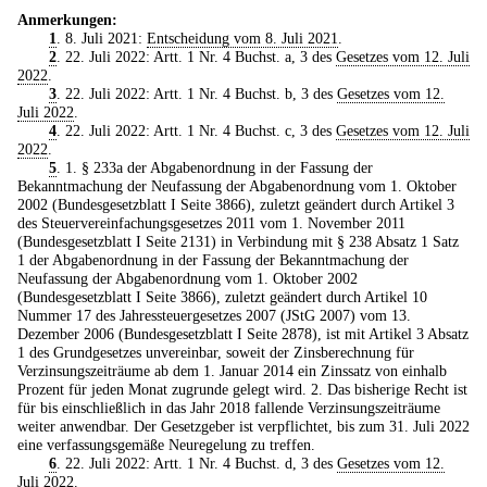
Anmerkungen:
1
. 8. Juli 2021:
Entscheidung vom 8. Juli 2021
.
2
. 22. Juli 2022: Artt. 1 Nr. 4 Buchst. a, 3 des
Gesetzes vom 12. Juli
2022
.
3
. 22. Juli 2022: Artt. 1 Nr. 4 Buchst. b, 3 des
Gesetzes vom 12.
Juli 2022
.
4
. 22. Juli 2022: Artt. 1 Nr. 4 Buchst. c, 3 des
Gesetzes vom 12. Juli
2022
.
5
. 1. § 233a der Abgabenordnung in der Fassung der
Bekanntmachung der Neufassung der Abgabenordnung vom 1. Oktober
2002 (Bundesgesetzblatt I Seite 3866), zuletzt geändert durch Artikel 3
des Steuervereinfachungsgesetzes 2011 vom 1. November 2011
(Bundesgesetzblatt I Seite 2131) in Verbindung mit § 238 Absatz 1 Satz
1 der Abgabenordnung in der Fassung der Bekanntmachung der
Neufassung der Abgabenordnung vom 1. Oktober 2002
(Bundesgesetzblatt I Seite 3866), zuletzt geändert durch Artikel 10
Nummer 17 des Jahressteuergesetzes 2007 (JStG 2007) vom 13.
Dezember 2006 (Bundesgesetzblatt I Seite 2878), ist mit Artikel 3 Absatz
1 des Grundgesetzes unvereinbar, soweit der Zinsberechnung für
Verzinsungszeiträume ab dem 1. Januar 2014 ein Zinssatz von einhalb
Prozent für jeden Monat zugrunde gelegt wird. 2. Das bisherige Recht ist
für bis einschließlich in das Jahr 2018 fallende Verzinsungszeiträume
weiter anwendbar. Der Gesetzgeber ist verpflichtet, bis zum 31. Juli 2022
eine verfassungsgemäße Neuregelung zu treffen.
6
. 22. Juli 2022: Artt. 1 Nr. 4 Buchst. d, 3 des
Gesetzes vom 12.
Juli 2022
.