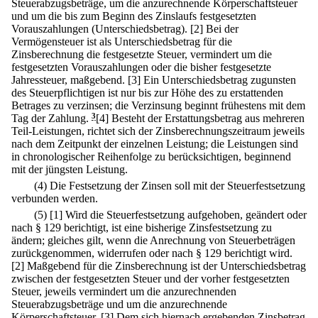
Steuerabzugsbeträge, um die anzurechnende Körperschaftsteuer
und um die bis zum Beginn des Zinslaufs festgesetzten
Vorauszahlungen (Unterschiedsbetrag).
[2] Bei der
Vermögensteuer ist als Unterschiedsbetrag für die
Zinsberechnung die festgesetzte Steuer, vermindert um die
festgesetzten Vorauszahlungen oder die bisher festgesetzte
Jahressteuer, maßgebend.
[3] Ein Unterschiedsbetrag zugunsten
des Steuerpflichtigen ist nur bis zur Höhe des zu erstattenden
Betrages zu verzinsen; die Verzinsung beginnt frühestens mit dem
Tag der Zahlung.
3
[4] Besteht der Erstattungsbetrag aus mehreren
Teil-Leistungen, richtet sich der Zinsberechnungszeitraum jeweils
nach dem Zeitpunkt der einzelnen Leistung; die Leistungen sind
in chronologischer Reihenfolge zu berücksichtigen, beginnend
mit der jüngsten Leistung.
(4) Die Festsetzung der Zinsen soll mit der Steuerfestsetzung
verbunden werden.
(5)
[1] Wird die Steuerfestsetzung aufgehoben, geändert oder
nach § 129 berichtigt, ist eine bisherige Zinsfestsetzung zu
ändern; gleiches gilt, wenn die Anrechnung von Steuerbeträgen
zurückgenommen, widerrufen oder nach § 129 berichtigt wird.
[2] Maßgebend für die Zinsberechnung ist der Unterschiedsbetrag
zwischen der festgesetzten Steuer und der vorher festgesetzten
Steuer, jeweils vermindert um die anzurechnenden
Steuerabzugsbeträge und um die anzurechnende
Körperschaftsteuer.
[3] Dem sich hiernach ergebenden Zinsbetrag