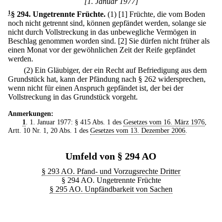
[1. Januar 1977]
1
§ 294
.
Ungetrennte Früchte.
(1)
[1] Früchte, die vom Boden
noch nicht getrennt sind, können gepfändet werden, solange sie
nicht durch Vollstreckung in das unbewegliche Vermögen in
Beschlag genommen worden sind.
[2] Sie dürfen nicht früher als
einen Monat vor der gewöhnlichen Zeit der Reife gepfändet
werden.
(2) Ein Gläubiger, der ein Recht auf Befriedigung aus dem
Grundstück hat, kann der Pfändung nach § 262 widersprechen,
wenn nicht für einen Anspruch gepfändet ist, der bei der
Vollstreckung in das Grundstück vorgeht.
Anmerkungen:
1
. 1. Januar 1977: § 415 Abs. 1 des
Gesetzes vom 16. März 1976
,
Artt. 10 Nr. 1, 20 Abs. 1 des
Gesetzes vom 13. Dezember 2006
.
Umfeld von § 294 AO
§ 293 AO. Pfand- und Vorzugsrechte Dritter
§ 294 AO. Ungetrennte Früchte
§ 295 AO. Unpfändbarkeit von Sachen