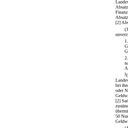
Landes
Absatz
Finanz
Absatz
[2] Abs
(
unverzü
1
G
G
2
n
A
5
Landes
bei ih
oder N
Geldwä
[2] Sa
zustän
übermi
50 Num
Geldwä
(