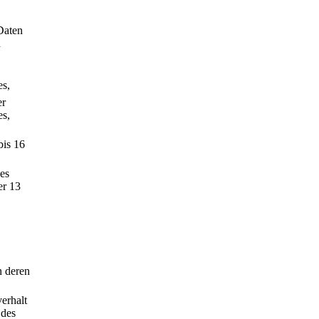
Daten
n
es,
er
es,
bis 16
es
er 13
n deren
erhalt
 des