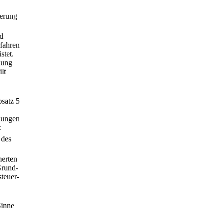
erung
nd
rfahren
stet.
lung
lt
satz 5
hungen
:
 des
herten
Grund-
teuer-
Sinne