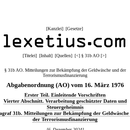
[
Kanzlei
] [
Gesetze
]
[
Titelei
] [
Inhalt
] [
Quellen
]
[
<
]
§ 31b AO
[
>
]
§ 31b AO. Mitteilungen zur Bekämpfung der Geldwäsche und der
Terrorismusfinanzierung
Abgabenordnung (AO) vom 16. März 1976
Erster Teil. Einleitende Vorschriften
Vierter Abschnitt. Verarbeitung geschützter Daten und
Steuergeheimnis
agraf 31b. Mitteilungen zur Bekämpfung der Geldwäsche
der Terrorismusfinanzierung
[6. Dezember 2024]