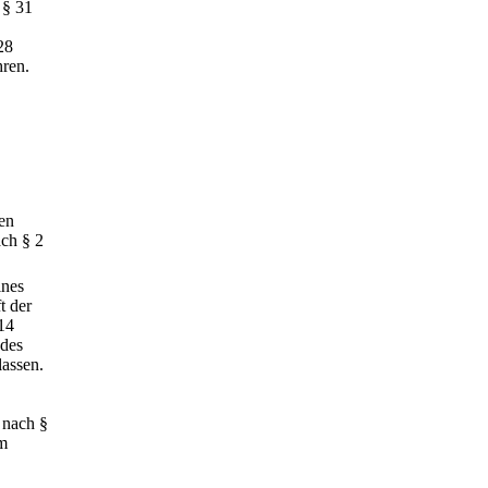
 § 31
28
hren.
en
ch § 2
ines
t der
14
des
assen.
 nach §
em