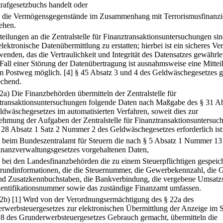
trafgesetzbuchs handelt oder
.
die Vermögensgegenstände im Zusammenhang mit Terrorismusfinanzi
tehen.
tteilungen an die Zentralstelle für Finanztransaktionsuntersuchungen si
lektronische Datenübermittlung zu erstatten; hierbei ist ein sicheres Ve
enden, das die Vertraulichkeit und Integrität des Datensatzes gewährlei
 Fall einer Störung der Datenübertragung ist ausnahmsweise eine Mittei
m Postweg möglich.
[4] § 45 Absatz 3 und 4 des Geldwäschegesetzes gi
echend.
(2a) Die Finanzbehörden übermitteln der Zentralstelle für
transaktionsuntersuchungen folgende Daten nach Maßgabe des § 31 Ab
ldwäschegesetzes im automatisierten Verfahren, soweit dies zur
hmung der Aufgaben der Zentralstelle für Finanztransaktionsuntersuc
 28 Absatz 1 Satz 2 Nummer 2 des Geldwäschegesetzes erforderlich ist
.
beim Bundeszentralamt für Steuern die nach § 5 Absatz 1 Nummer 13
inanzverwaltungsgesetzes vorgehaltenen Daten,
.
bei den Landesfinanzbehörden die zu einem Steuerpflichtigen gespeic
rundinformationen, die die Steuernummer, die Gewerbekennzahl, die 
nd Zusatzkennbuchstaben, die Bankverbindung, die vergebene Umsatzs
dentifikationsnummer sowie das zuständige Finanzamt umfassen.
(2b)
[1] Wird von der Verordnungsermächtigung des § 22a des
rwerbsteuergesetzes zur elektronischen Übermittlung der Anzeige im 
18 des Grunderwerbsteuergesetzes Gebrauch gemacht, übermitteln die