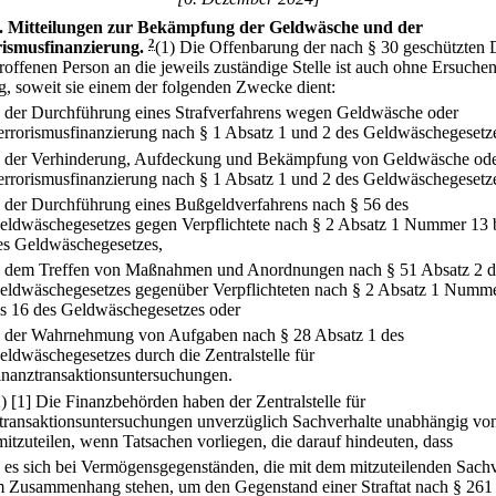
.
Mitteilungen zur Bekämpfung der Geldwäsche und der
ismusfinanzierung.
2
(1) Die Offenbarung der nach § 30 geschützten 
troffenen Person an die jeweils zuständige Stelle ist auch ohne Ersuche
ig, soweit sie einem der folgenden Zwecke dient:
.
der Durchführung eines Strafverfahrens wegen Geldwäsche oder
errorismusfinanzierung nach § 1 Absatz 1 und 2 des Geldwäschegesetz
.
der Verhinderung, Aufdeckung und Bekämpfung von Geldwäsche od
errorismusfinanzierung nach § 1 Absatz 1 und 2 des Geldwäschegesetz
.
der Durchführung eines Bußgeldverfahrens nach § 56 des
eldwäschegesetzes gegen Verpflichtete nach § 2 Absatz 1 Nummer 13 
es Geldwäschegesetzes,
.
dem Treffen von Maßnahmen und Anordnungen nach § 51 Absatz 2 d
eldwäschegesetzes gegenüber Verpflichteten nach § 2 Absatz 1 Numm
is 16 des Geldwäschegesetzes oder
.
der Wahrnehmung von Aufgaben nach § 28 Absatz 1 des
eldwäschegesetzes durch die Zentralstelle für
inanztransaktionsuntersuchungen.
2)
[1] Die Finanzbehörden haben der Zentralstelle für
transaktionsuntersuchungen unverzüglich Sachverhalte unabhängig vo
itzuteilen, wenn Tatsachen vorliegen, die darauf hindeuten, dass
.
es sich bei Vermögensgegenständen, die mit dem mitzuteilenden Sachv
m Zusammenhang stehen, um den Gegenstand einer Straftat nach § 261