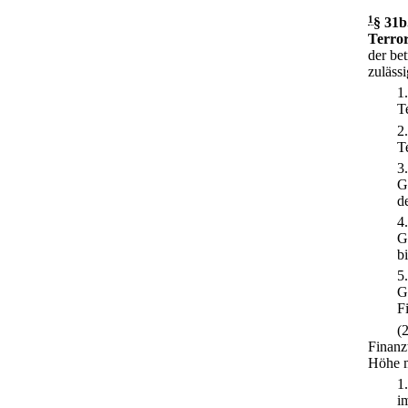
1
§ 31b
Terror
der be
zuläss
1
T
2
T
3
G
d
4
G
b
5
G
F
(
Finanz
Höhe m
1
i