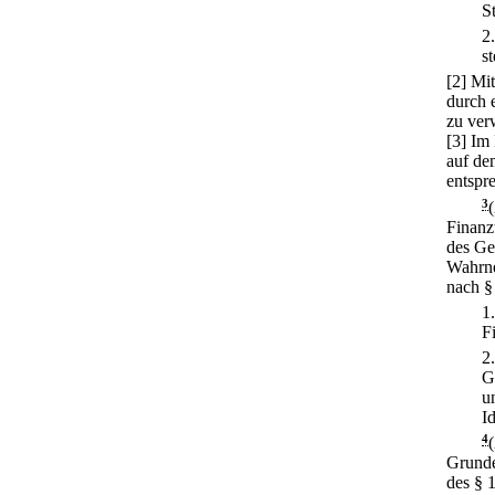
S
2
s
[2] Mi
durch e
zu verw
[3] Im
auf de
entspr
3
Finanz
des Ge
Wahrne
nach §
1
F
2
G
u
I
4
Grunde
des § 