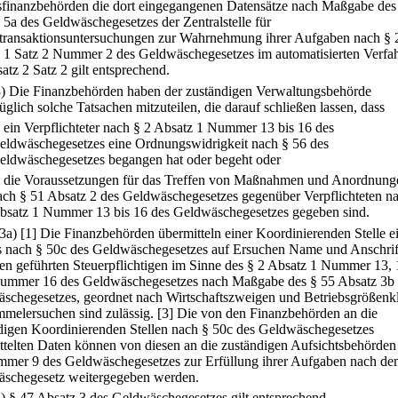
finanzbehörden die dort eingegangenen Datensätze nach Maßgabe des
 5a des Geldwäschegesetzes der Zentralstelle für
transaktionsuntersuchungen zur Wahrnehmung ihrer Aufgaben nach § 
 1 Satz 2 Nummer 2 des Geldwäschegesetzes im automatisierten Verfa
atz 2 Satz 2 gilt entsprechend.
3) Die Finanzbehörden haben der zuständigen Verwaltungsbehörde
glich solche Tatsachen mitzuteilen, die darauf schließen lassen, dass
.
ein Verpflichteter nach § 2 Absatz 1 Nummer 13 bis 16 des
eldwäschegesetzes eine Ordnungswidrigkeit nach § 56 des
eldwäschegesetzes begangen hat oder begeht oder
.
die Voraussetzungen für das Treffen von Maßnahmen und Anordnung
ach § 51 Absatz 2 des Geldwäschegesetzes gegenüber Verpflichteten na
bsatz 1 Nummer 13 bis 16 des Geldwäschegesetzes gegeben sind.
(3a)
[1] Die Finanzbehörden übermitteln einer Koordinierenden Stelle e
 nach § 50c des Geldwäschegesetzes auf Ersuchen Name und Anschrif
nen geführten Steuerpflichtigen im Sinne des § 2 Absatz 1 Nummer 13, 
ummer 16 des Geldwäschegesetzes nach Maßgabe des § 55 Absatz 3b 
schegesetzes, geordnet nach Wirtschaftszweigen und Betriebsgrößenkl
mmelersuchen sind zulässig.
[3] Die von den Finanzbehörden an die
digen Koordinierenden Stellen nach § 50c des Geldwäschegesetzes
ttelten Daten können von diesen an die zuständigen Aufsichtsbehörden
mer 9 des Geldwäschegesetzes zur Erfüllung ihrer Aufgaben nach d
schegesetz weitergegeben werden.
4) § 47 Absatz 3 des Geldwäschegesetzes gilt entsprechend.