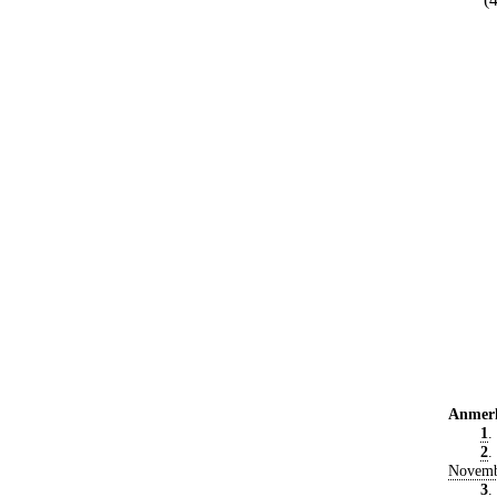
Anmer
1
.
2
.
Novemb
3
.