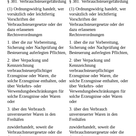
§ 381. Verbrauchsteuergefährdung
§ 381. Verbrauchsteuergefährdung
(1) Ordnungswidrig handelt, wer
(1) Ordnungswidrig handelt, wer
vorsätzlich oder leichtfertig
vorsätzlich oder leichtfertig
Vorschriften der
Vorschriften der
Verbrauchsteuergesetze oder der
Verbrauchsteuergesetze oder der
dazu erlassenen
dazu erlassenen
Rechtsverordnungen
Rechtsverordnungen
1. über die zur Vorbereitung,
1. über die zur Vorbereitung,
Sicherung oder Nachprüfung der
Sicherung oder Nachprüfung der
Besteuerung auferlegten Pflichten,
Besteuerung auferlegten Pflichten,
2. über Verpackung und
2. über Verpackung und
Kennzeichnung
Kennzeichnung
verbrauchsteuerpflichtiger
verbrauchsteuerpflichtiger
Erzeugnisse oder Waren, die
Erzeugnisse oder Waren, die
solche Erzeugnisse enthalten, oder
solche Erzeugnisse enthalten, oder
über Verkehrs- oder
über Verkehrs- oder
Verwendungsbeschränkungen für
Verwendungsbeschränkungen für
solche Erzeugnisse oder Waren
solche Erzeugnisse oder Waren
oder
oder
3. über den Verbrauch
3. über den Verbrauch
unversteuerter Waren in den
unversteuerter Waren in den
Freihäfen
Freihäfen
zuwiderhandelt, soweit die
zuwiderhandelt, soweit die
Verbrauchsteuergesetze oder die
Verbrauchsteuergesetze oder die