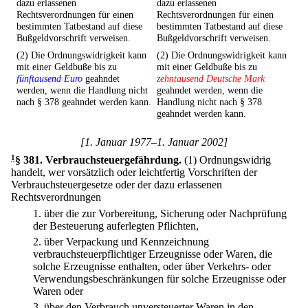
dazu erlassenen
dazu erlassenen
Rechtsverordnungen für einen
Rechtsverordnungen für einen
bestimmten Tatbestand auf diese
bestimmten Tatbestand auf diese
Bußgeldvorschrift verweisen.
Bußgeldvorschrift verweisen.
(2) Die Ordnungswidrigkeit kann
(2) Die Ordnungswidrigkeit kann
mit einer Geldbuße bis zu
mit einer Geldbuße bis zu
fünftausend Euro
geahndet
zehntausend Deutsche Mark
werden, wenn die Handlung nicht
geahndet werden, wenn die
nach § 378 geahndet werden kann.
Handlung nicht nach § 378
geahndet werden kann.
[1. Januar 1977–1. Januar 2002]
1
§ 381
.
Verbrauchsteuergefährdung.
(1) Ordnungswidrig
handelt, wer vorsätzlich oder leichtfertig Vorschriften der
Verbrauchsteuergesetze oder der dazu erlassenen
Rechtsverordnungen
1.
über die zur Vorbereitung, Sicherung oder Nachprüfung
der Besteuerung auferlegten Pflichten,
2.
über Verpackung und Kennzeichnung
verbrauchsteuerpflichtiger Erzeugnisse oder Waren, die
solche Erzeugnisse enthalten, oder über Verkehrs- oder
Verwendungsbeschränkungen für solche Erzeugnisse oder
Waren oder
3.
über den Verbrauch unversteuerter Waren in den