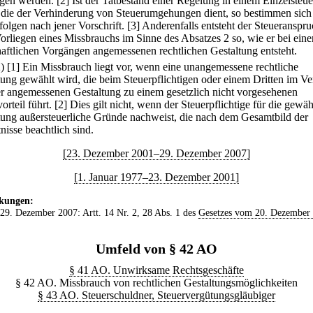
gen werden.
[2] Ist der Tatbestand einer Regelung in einem Einzelsteue
t, die der Verhinderung von Steuerumgehungen dient, so bestimmen sich
folgen nach jener Vorschrift.
[3] Anderenfalls entsteht der Steueranspr
orliegen eines Missbrauchs im Sinne des Absatzes 2 so, wie er bei eine
haftlichen Vorgängen angemessenen rechtlichen Gestaltung entsteht.
2)
[1] Ein Missbrauch liegt vor, wenn eine unangemessene rechtliche
tung gewählt wird, die beim Steuerpflichtigen oder einem Dritten im Ve
er angemessenen Gestaltung zu einem gesetzlich nicht vorgesehenen
orteil führt.
[2] Dies gilt nicht, wenn der Steuerpflichtige für die gewäh
tung außersteuerliche Gründe nachweist, die nach dem Gesamtbild der
nisse beachtlich sind.
[23. Dezember 2001–29. Dezember 2007]
[1. Januar 1977–23. Dezember 2001]
kungen:
 29. Dezember 2007: Artt. 14 Nr. 2, 28 Abs. 1 des
Gesetzes vom 20. Dezember
Umfeld von § 42 AO
§ 41 AO. Unwirksame Rechtsgeschäfte
§ 42 AO. Missbrauch von rechtlichen Gestaltungsmöglichkeiten
§ 43 AO. Steuerschuldner, Steuervergütungsgläubiger