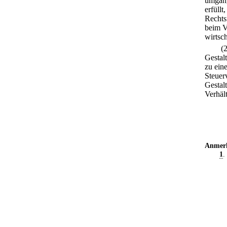
umgan
erfüll
Rechts
beim V
wirtsc
(
Gestal
zu ein
Steuerv
Gestal
Verhält
Anmer
1
.