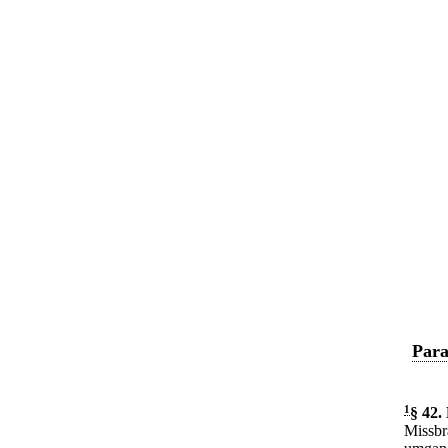
Para
1
§ 42
.
Missbr