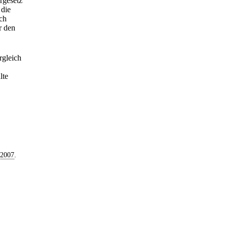
rgesetz
 die
uch
r den
rgleich
lte
 2007
.