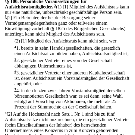
1
§ 100
.
Persönliche Voraussetzungen für
Aufsichtsratsmitglieder.
2
(1)
[1] Mitglied des Aufsichtsrats kann
nur eine natürliche, unbeschränkt geschäftsfähige Person sein.
3
[2] Ein Betreuter, der bei der Besorgung seiner
Vermögensangelegenheiten ganz oder teilweise einem
Einwilligungsvorbehalt (§ 1825 des Bürgerlichen Gesetzbuchs)
unterliegt, kann nicht Mitglied des Aufsichtsrats sein.
(2)
[1] Mitglied des Aufsichtsrats kann nicht sein, wer
4
1.
bereits in zehn Handelsgesellschaften, die gesetzlich
einen Aufsichtsrat zu bilden haben, Aufsichtsratsmitglied ist,
5
2.
gesetzlicher Vertreter eines von der Gesellschaft
abhängigen Unternehmens ist,
6
3.
gesetzlicher Vertreter einer anderen Kapitalgesellschaft
ist, deren Aufsichtsrat ein Vorstandsmitglied der Gesellschaft
angehört, oder
7
4.
in den letzten zwei Jahren Vorstandsmitglied derselben
börsennotierten Gesellschaft war, es sei denn, seine Wahl
erfolgt auf Vorschlag von Aktionären, die mehr als 25
Prozent der Stimmrechte an der Gesellschaft halten.
8
[2] Auf die Höchstzahl nach Satz 1 Nr. 1 sind bis zu fünf
Aufsichtsratssitze nicht anzurechnen, die ein gesetzlicher Vertreter
(beim Einzelkaufmann der Inhaber) des herrschenden
Unternehmens eines Konzerns in zum Konzern gehörenden