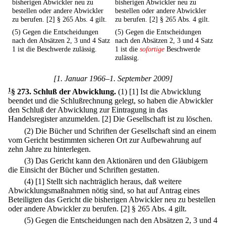
bisherigen Abwickler neu zu
bisherigen Abwickler neu zu
bestellen oder andere Abwickler
bestellen oder andere Abwickler
zu berufen. [2] § 265 Abs. 4 gilt.
zu berufen. [2] § 265 Abs. 4 gilt.
(5) Gegen die Entscheidungen
(5) Gegen die Entscheidungen
nach den Absätzen 2, 3 und 4 Satz
nach den Absätzen 2, 3 und 4 Satz
1 ist die Beschwerde zulässig.
1 ist die
sofortige
Beschwerde
zulässig.
[1. Januar 1966–1. September 2009]
1
§ 273
.
Schluß der Abwicklung.
(1)
[1] Ist die Abwicklung
beendet und die Schlußrechnung gelegt, so haben die Abwickler
den Schluß der Abwicklung zur Eintragung in das
Handelsregister anzumelden.
[2] Die Gesellschaft ist zu löschen.
(2) Die Bücher und Schriften der Gesellschaft sind an einem
vom Gericht bestimmten sicheren Ort zur Aufbewahrung auf
zehn Jahre zu hinterlegen.
(3) Das Gericht kann den Aktionären und den Gläubigern
die Einsicht der Bücher und Schriften gestatten.
(4)
[1] Stellt sich nachträglich heraus, daß weitere
Abwicklungsmaßnahmen nötig sind, so hat auf Antrag eines
Beteiligten das Gericht die bisherigen Abwickler neu zu bestellen
oder andere Abwickler zu berufen.
[2] § 265 Abs. 4 gilt.
(5) Gegen die Entscheidungen nach den Absätzen 2, 3 und 4