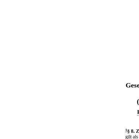
Gese
1
§ 8
.
Z
gilt a