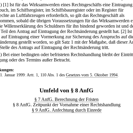
2)
[1] Ist für das Wirksamwerden eines Rechtsgeschäfts eine Eintragung
uch, im Schiffsregister, im Schiffsbauregister oder im Register für
chte an Luftfahrzeugen erforderlich, so gilt das Rechtsgeschäft als
ommen, sobald die übrigen Voraussetzungen für das Wirksamwerden er
die Willenserklärung des Schuldners für ihn bindend geworden ist und d
 Teil den Antrag auf Eintragung der Rechtsänderung gestellt hat.
[2] Ist
 auf Eintragung einer Vormerkung zur Sicherung des Anspruchs auf di
änderung gestellt worden, so gilt Satz 1 mit der Maßgabe, daß dieser A
Stelle des Antrags auf Eintragung der Rechtsänderung tritt.
3) Bei einer bedingten oder befristeten Rechtshandlung bleibt der Eintrit
ung oder des Termins außer Betracht.
kungen:
 1. Januar 1999: Artt. 1, 110 Abs. 1 des
Gesetzes vom 5. Oktober 1994
.
Umfeld von § 8 AnfG
§ 7 AnfG. Berechnung der Fristen
§ 8 AnfG. Zeitpunkt der Vornahme einer Rechtshandlung
§ 9 AnfG. Anfechtung durch Einrede