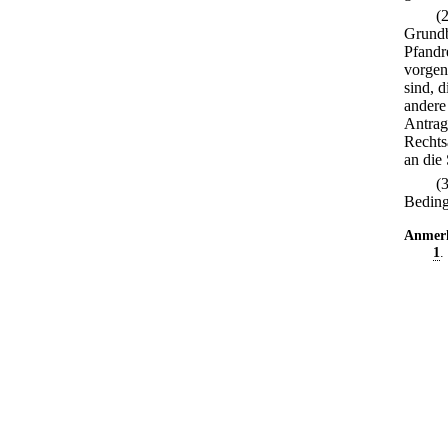
(
Grundb
Pfandre
vorgen
sind, 
andere
Antrag
Rechts
an die 
(
Beding
Anmer
1
.