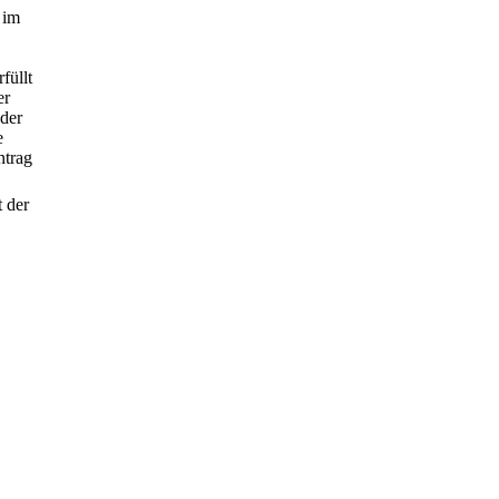
 im
füllt
er
 der
e
ntrag
t der