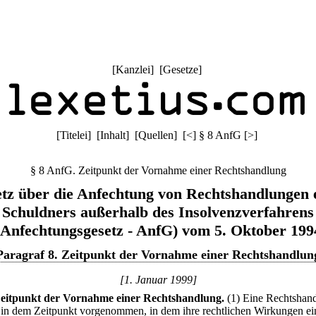
[
Kanzlei
] [
Gesetze
]
[
Titelei
] [
Inhalt
] [
Quellen
]
[
<
]
§ 8 AnfG
[
>
]
§ 8 AnfG. Zeitpunkt der Vornahme einer Rechtshandlung
tz über die Anfechtung von Rechtshandlungen 
Schuldners außerhalb des Insolvenzverfahrens
(Anfechtungsgesetz - AnfG) vom 5. Oktober 199
Paragraf 8. Zeitpunkt der Vornahme einer Rechtshandlun
[1. Januar 1999]
eitpunkt der Vornahme einer Rechtshandlung.
(1) Eine Rechtshan
ls in dem Zeitpunkt vorgenommen, in dem ihre rechtlichen Wirkungen ein