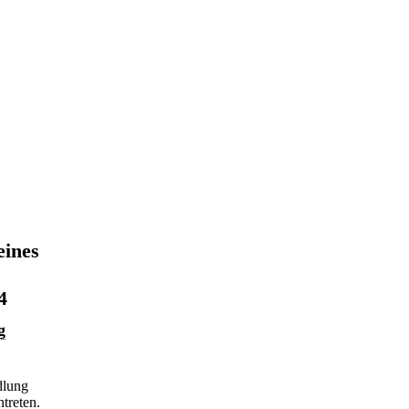
eines
4
g
dlung
treten.