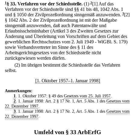
1
§ 33
.
Verfahren vor der Schiedsstelle.
(1)
2
[1] Auf das
Verfahren vor der Schiedsstelle sind §§ 41 bis 48, 1042 Abs. 1
und § 1050 der Zivilprozeßordnung sinngemäß anzuwenden.
3
[2]
§ 1042 Abs. 2 der Zivilprozeßordnung ist mit der Maßgabe
sinngemäß anzuwenden, daß auch Patentanwälte und
Erlaubnisscheininhaber (Artikel 3 des Zweiten Gesetzes zur
Änderung und Überleitung von Vorschriften auf dem Gebiet des
gewerblichen Rechtsschutzes vom 2. Juli 1949 - WiGBl. S. 179)
sowie Verbandsvertreter im Sinne des § 11 des
Arbeitsgerichtsgesetzes von der Schiedsstelle nicht
zurückgewiesen werden dürfen.
(2) Im übrigen bestimmt die Schiedsstelle das Verfahren
selbst.
[1. Oktober 1957–1. Januar 1998]
Anmerkungen:
1
. 1. Oktober 1957: § 49 des
Gesetzes vom 25. Juli 1957
.
2
. 1. Januar 1998: Art. 2 § 17 Nr. 1, Art. 5 Abs. 1 des
Gesetzes vom
22. Dezember 1997
.
3
. 1. Januar 1998: Art. 2 § 17 Nr. 2, Art. 5 Abs. 1 des
Gesetzes vom
22. Dezember 1997
.
Umfeld von § 33 ArbErfG