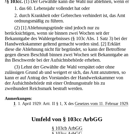
1
§ 103cc
.
(1) Der Gewählte kann die Wahl nur ablehnen, wenn er
1.
das 60. Lebensjahr vollendet hat oder
2.
durch Krankheit oder Gebrechen verhindert ist, das Amt
ordnungsmäßig zu führen.
(2)
[1] Ablehnungsgründe sind jedoch nur zu
berücksichtigen, wenn sie binnen zwei Wochen seit der
Bekanntgabe des Wahlergebnisses (§ 103c Abs. 1 Satz 3) bei der
Handwerkskammer geltend gemacht worden sind.
[2] Erklärt
diese die Ablehnung nicht für begründet, so kann der Betroffene
gegen diesen Beschluß binnen zwei Wochen seit Bekanntgabe an
ihn Beschwerde bei der Aufsichtsbehörde erheben.
(3) Lehnt der Gewählte die Wahl verspätet oder ohne
zulässigen Grund ab und weigert er sich, das Amt anzutreten, so
kann er auf Antrag des Vorstandes der Handwerkskammer von
der Aufsichtsbehörde mit einer Ordnungsstrafe bis zu
zweihundert Reichsmark bestraft werden.
Anmerkungen:
1
. 1. April 1929: Artt. II § 1, X des
Gesetzes vom 11. Februar 1929
.
Umfeld von § 103cc ArbGG
§ 103cb ArbGG
§ 103cc ArbGG