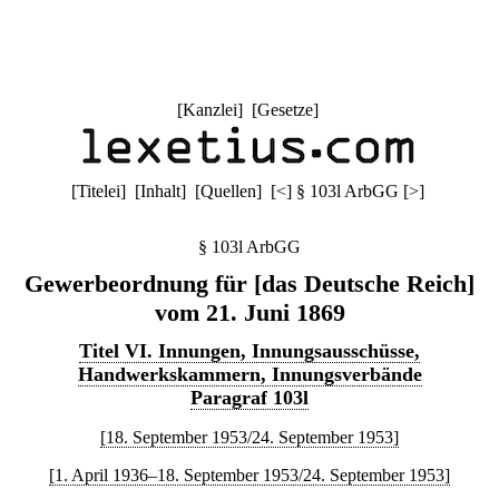
[
Kanzlei
] [
Gesetze
]
[
Titelei
] [
Inhalt
] [
Quellen
]
[
<
]
§ 103l ArbGG
[
>
]
§ 103l ArbGG
Gewerbeordnung für [das Deutsche Reich]
vom 21. Juni 1869
Titel VI. Innungen, Innungsausschüsse,
Handwerkskammern, Innungsverbände
Paragraf 103l
[18. September 1953/24. September 1953]
[1. April 1936–18. September 1953/24. September 1953]