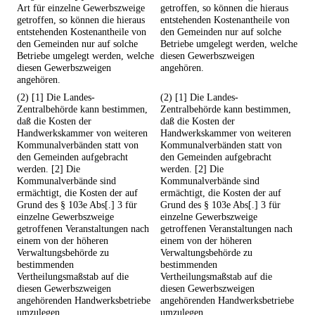
Art für einzelne Gewerbszweige
getroffen, so können die hieraus
getroffen, so können die hieraus
entstehenden Kostenantheile von
entstehenden Kostenantheile von
den Gemeinden nur auf solche
den Gemeinden nur auf solche
Betriebe umgelegt werden, welche
Betriebe umgelegt werden, welche
diesen Gewerbszweigen
diesen Gewerbszweigen
angehören.
angehören.
(2) [1] Die Landes-
(2) [1] Die Landes-
Zentralbehörde kann bestimmen,
Zentralbehörde kann bestimmen,
daß die Kosten der
daß die Kosten der
Handwerkskammer von weiteren
Handwerkskammer von weiteren
Kommunalverbänden statt von
Kommunalverbänden statt von
den Gemeinden aufgebracht
den Gemeinden aufgebracht
werden. [2] Die
werden. [2] Die
Kommunalverbände sind
Kommunalverbände sind
ermächtigt, die Kosten der auf
ermächtigt, die Kosten der auf
Grund des § 103e Abs[.] 3 für
Grund des § 103e Abs[.] 3 für
einzelne Gewerbszweige
einzelne Gewerbszweige
getroffenen Veranstaltungen nach
getroffenen Veranstaltungen nach
einem von der höheren
einem von der höheren
Verwaltungsbehörde zu
Verwaltungsbehörde zu
bestimmenden
bestimmenden
Vertheilungsmaßstab auf die
Vertheilungsmaßstab auf die
diesen Gewerbszweigen
diesen Gewerbszweigen
angehörenden Handwerksbetriebe
angehörenden Handwerksbetriebe
umzulegen.
umzulegen.