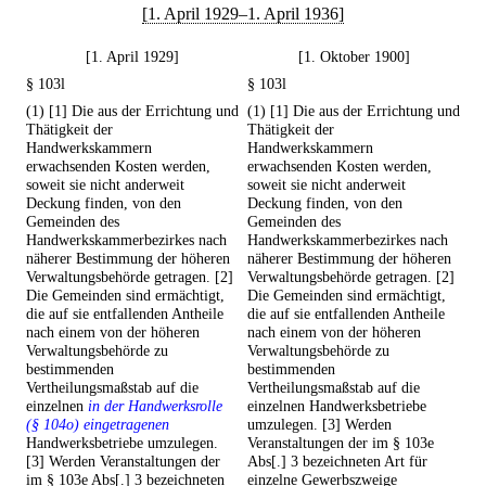
[1. April 1929–1. April 1936]
[1. April 1929]
[1. Oktober 1900]
§ 103l
§ 103l
(1) [1] Die aus der Errichtung und
(1) [1] Die aus der Errichtung und
Thätigkeit der
Thätigkeit der
Handwerkskammern
Handwerkskammern
erwachsenden Kosten werden,
erwachsenden Kosten werden,
soweit sie nicht anderweit
soweit sie nicht anderweit
Deckung finden, von den
Deckung finden, von den
Gemeinden des
Gemeinden des
Handwerkskammerbezirkes nach
Handwerkskammerbezirkes nach
näherer Bestimmung der höheren
näherer Bestimmung der höheren
Verwaltungsbehörde getragen. [2]
Verwaltungsbehörde getragen. [2]
Die Gemeinden sind ermächtigt,
Die Gemeinden sind ermächtigt,
die auf sie entfallenden Antheile
die auf sie entfallenden Antheile
nach einem von der höheren
nach einem von der höheren
Verwaltungsbehörde zu
Verwaltungsbehörde zu
bestimmenden
bestimmenden
Vertheilungsmaßstab auf die
Vertheilungsmaßstab auf die
einzelnen
in der Handwerksrolle
einzelnen Handwerksbetriebe
(§ 104o) eingetragenen
umzulegen. [3] Werden
Handwerksbetriebe umzulegen.
Veranstaltungen der im § 103e
[3] Werden Veranstaltungen der
Abs[.] 3 bezeichneten Art für
im § 103e Abs[.] 3 bezeichneten
einzelne Gewerbszweige