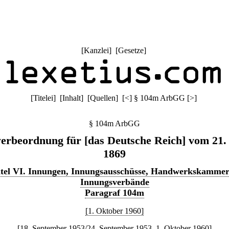
[
Kanzlei
] [
Gesetze
]
[
Titelei
] [
Inhalt
] [
Quellen
]
[
<
]
§ 104m ArbGG
[
>
]
§ 104m ArbGG
rbeordnung für [das Deutsche Reich] vom 21.
1869
itel VI. Innungen, Innungsausschüsse, Handwerkskammer
Innungsverbände
Paragraf 104m
[1. Oktober 1960]
[18. September 1953/24. September 1953–1. Oktober 1960]