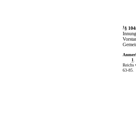
1
§ 10
Innung
Vorsta
Gemein
Anmer
1
.
Reichs 
63-85.