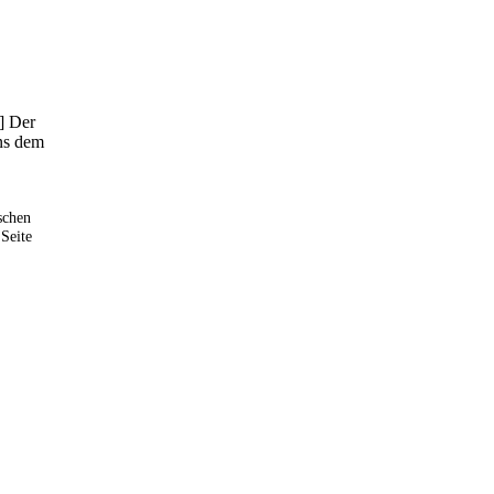
] Der
ns dem
schen
Seite