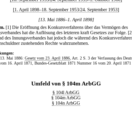
[1. April 1898–18. September 1953/24. September 1953]
[13. Mai 1886–1. April 1898]
4m
.
[1] Die Eröffnung des Konkursverfahrens über das Vermögen des
sverbandes hat die Auflösung des letzteren kraft Gesetzes zur Folge.
[2
nd des Innungsverbandes hat jedoch die während des Konkursverfahre
schuldner zustehenden Rechte wahrzunehmen.
kungen:
 13. Mai 1886:
Gesetz vom 23. April 1886
, Art. 2 S. 3 der Verfassung des Deut
vom 16. April 1871, Bundes-Gesetzblatt 1871 Nummer 16 vom 20. April 1871 
Umfeld von § 104m ArbGG
§ 104l ArbGG
§ 104m ArbGG
§ 104n ArbGG