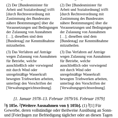
(2) Der [Bundesminister für
(2) Der [Bundesminister für
Arbeit und Sozialordnung] trifft
Arbeit und Sozialordnung] trifft
[durch Rechtsverordnung mit
[durch Rechtsverordnung mit
Zustimmung des Bundesrates
Zustimmung des Bundesrates
nähere Bestimmungen] über die
nähere Bestimmungen] über die
Voraussetzungen und Bedingungen
Voraussetzungen und Bedingungen
der Zulassung von Ausnahmen
der Zulassung von Ausnahmen
[…]; dieselben sind dem
[…]; dieselben sind dem
[Bundestag] zur Kenntnißnahme
[Bundestag] zur Kenntnißnahme
mitzutheilen.
mitzutheilen.
(3) Das Verfahren auf Anträge
(3) Das Verfahren auf Anträge
wegen Zulassung von Ausnahmen
wegen Zulassung von Ausnahmen
für Betriebe, welche
für Betriebe, welche
ausschließlich oder vorwiegend
ausschließlich oder vorwiegend
mit durch Wind oder
mit durch Wind oder
unregelmäßige Wasserkraft
unregelmäßige Wasserkraft
bewegten Triebwerken arbeiten,
bewegten Triebwerken arbeiten,
unterliegt den Vorschriften der
unterliegt den Vorschriften der
[Verwaltungsgerichtsordnung].
[Verwaltungsgerichtsordnung].
[1. Januar 1978–13. Februar 1979/16. Februar 1979]
1
§ 105e
.
2
[Weitere Ausnahmen von § 105b].
(1)
3
[1] Für
Gewerbe, deren vollständige oder theilweise Ausübung an Sonn-
und [Feier]tagen zur Befriedigung täglicher oder an diesen Tagen