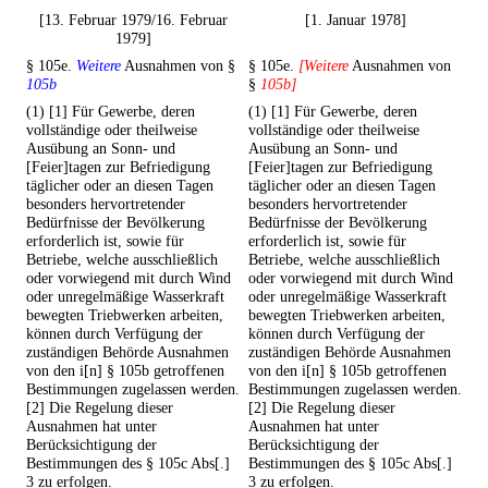
[13. Februar 1979/16. Februar
[1. Januar 1978]
1979]
§ 105e.
Weitere
Ausnahmen von §
§ 105e.
[Weitere
Ausnahmen von
105b
§
105b]
(1) [1] Für Gewerbe, deren
(1) [1] Für Gewerbe, deren
vollständige oder theilweise
vollständige oder theilweise
Ausübung an Sonn- und
Ausübung an Sonn- und
[Feier]tagen zur Befriedigung
[Feier]tagen zur Befriedigung
täglicher oder an diesen Tagen
täglicher oder an diesen Tagen
besonders hervortretender
besonders hervortretender
Bedürfnisse der Bevölkerung
Bedürfnisse der Bevölkerung
erforderlich ist, sowie für
erforderlich ist, sowie für
Betriebe, welche ausschließlich
Betriebe, welche ausschließlich
oder vorwiegend mit durch Wind
oder vorwiegend mit durch Wind
oder unregelmäßige Wasserkraft
oder unregelmäßige Wasserkraft
bewegten Triebwerken arbeiten,
bewegten Triebwerken arbeiten,
können durch Verfügung der
können durch Verfügung der
zuständigen Behörde Ausnahmen
zuständigen Behörde Ausnahmen
von den i[n] § 105b getroffenen
von den i[n] § 105b getroffenen
Bestimmungen zugelassen werden.
Bestimmungen zugelassen werden.
[2] Die Regelung dieser
[2] Die Regelung dieser
Ausnahmen hat unter
Ausnahmen hat unter
Berücksichtigung der
Berücksichtigung der
Bestimmungen des § 105c Abs[.]
Bestimmungen des § 105c Abs[.]
3 zu erfolgen.
3 zu erfolgen.