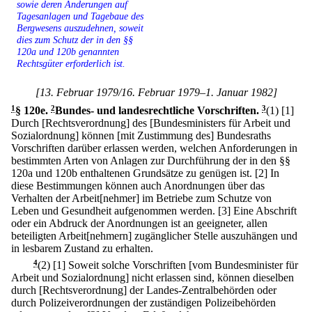
sowie deren Änderungen auf
Tagesanlagen und Tagebaue des
Bergwesens auszudehnen, soweit
dies zum Schutz der in den §§
120a und 120b genannten
Rechtsgüter erforderlich ist.
[13. Februar 1979/16. Februar 1979–1. Januar 1982]
1
§ 120e
.
2
Bundes- und landesrechtliche Vorschriften.
3
(1)
[1]
Durch [Rechtsverordnung] des [Bundesministers für Arbeit und
Sozialordnung] können [mit Zustimmung des] Bundesraths
Vorschriften darüber erlassen werden, welchen Anforderungen in
bestimmten Arten von Anlagen zur Durchführung der in den §§
120a und 120b enthaltenen Grundsätze zu genügen ist.
[2] In
diese Bestimmungen können auch Anordnungen über das
Verhalten der Arbeit[nehmer] im Betriebe zum Schutze von
Leben und Gesundheit aufgenommen werden.
[3] Eine Abschrift
oder ein Abdruck der Anordnungen ist an geeigneter, allen
beteiligten Arbeit[nehmern] zugänglicher Stelle auszuhängen und
in lesbarem Zustand zu erhalten.
4
(2)
[1] Soweit solche Vorschriften [vom Bundesminister für
Arbeit und Sozialordnung] nicht erlassen sind, können dieselben
durch [Rechtsverordnung] der Landes-Zentralbehörden oder
durch Polizeiverordnungen der zuständigen Polizeibehörden