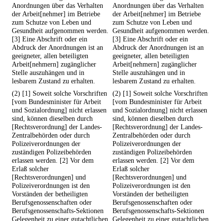
Anordnungen über das Verhalten
Anordnungen über das Verhalten
der Arbeit[nehmer] im Betriebe
der Arbeit[nehmer] im Betriebe
zum Schutze von Leben und
zum Schutze von Leben und
Gesundheit aufgenommen werden.
Gesundheit aufgenommen werden.
[3] Eine Abschrift oder ein
[3] Eine Abschrift oder ein
Abdruck der Anordnungen ist an
Abdruck der Anordnungen ist an
geeigneter, allen beteiligten
geeigneter, allen beteiligten
Arbeit[nehmern] zugänglicher
Arbeit[nehmern] zugänglicher
Stelle auszuhängen und in
Stelle auszuhängen und in
lesbarem Zustand zu erhalten.
lesbarem Zustand zu erhalten.
(2) [1] Soweit solche Vorschriften
(2) [1] Soweit solche Vorschriften
[vom Bundesminister für Arbeit
[vom Bundesminister für Arbeit
und Sozialordnung] nicht erlassen
und Sozialordnung] nicht erlassen
sind, können dieselben durch
sind, können dieselben durch
[Rechtsverordnung] der Landes-
[Rechtsverordnung] der Landes-
Zentralbehörden oder durch
Zentralbehörden oder durch
Polizeiverordnungen der
Polizeiverordnungen der
zuständigen Polizeibehörden
zuständigen Polizeibehörden
erlassen werden. [2] Vor dem
erlassen werden. [2] Vor dem
Erlaß solcher
Erlaß solcher
[Rechtsverordnungen] und
[Rechtsverordnungen] und
Polizeiverordnungen ist den
Polizeiverordnungen ist den
Vorständen der betheiligten
Vorständen der betheiligten
Berufsgenossenschaften oder
Berufsgenossenschaften oder
Berufsgenossenschafts-Sektionen
Berufsgenossenschafts-Sektionen
Gelegenheit zu einer gutachtlichen
Gelegenheit zu einer gutachtlichen