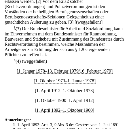
erlassen werden.
[2] Vor dem Erlaß solcher
[Rechtsverordnungen] und Polizeiverordnungen ist den
Vorständen der betheiligten Berufsgenossenschaften oder
Berufsgenossenschafts-Sektionen Gelegenheit zu einer
gutachtlichen Äußerung zu geben.
[3] [(weggefallen)]
5
(3) Der Bundesminister für Arbeit und Sozialordnung kann
im Einvernehmen mit dem Bundesminister für Raumordnung,
Bauwesen und Städtebau mit Zustimmung des Bundesrates durch
Rechtsverordnung bestimmen, welche Maßnahmen der
Arbeitgeber zur Erfüllung der sich aus § 120c ergebenden
Pflichten zu treffen hat.
6
(4) (weggefallen)
[1. Januar 1978–13. Februar 1979/16. Februar 1979]
[1. Oktober 1973–1. Januar 1978]
[1. April 1912–1. Oktober 1973]
[1. Oktober 1900–1. April 1912]
[1. April 1892–1. Oktober 1900]
Anmerkungen:
1
. 1. April 1892: Artt. 3, 9 Abs. 3 des
Gesetzes vom 1. Juni 1891
.