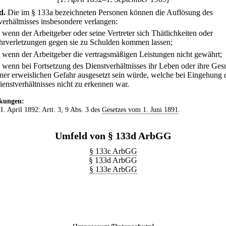
d
.
Die im § 133a bezeichneten Personen können die Auflösung des
verhältnisses insbesondere verlangen:
.
wenn der Arbeitgeber oder seine Vertreter sich Thätlichkeiten oder
hrverletzungen gegen sie zu Schulden kommen lassen;
.
wenn der Arbeitgeber die vertragsmäßigen Leistungen nicht gewährt;
.
wenn bei Fortsetzung des Dienstverhältnisses ihr Leben oder ihre Ges
iner erweislichen Gefahr ausgesetzt sein würde, welche bei Eingehung 
ienstverhältnisses nicht zu erkennen war.
kungen:
 1. April 1892: Artt. 3, 9 Abs. 3 des
Gesetzes vom 1. Juni 1891
.
Umfeld von § 133d ArbGG
§ 133c ArbGG
§ 133d ArbGG
§ 133e ArbGG