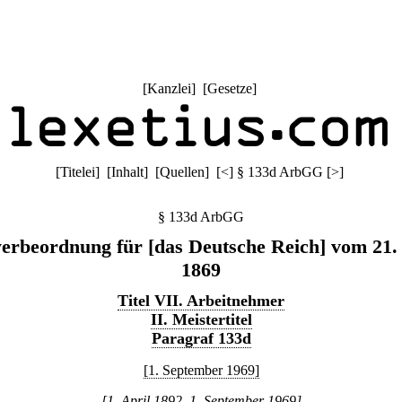
[
Kanzlei
] [
Gesetze
]
[
Titelei
] [
Inhalt
] [
Quellen
]
[
<
]
§ 133d ArbGG
[
>
]
§ 133d ArbGG
rbeordnung für [das Deutsche Reich] vom 21.
1869
Titel VII. Arbeitnehmer
II. Meistertitel
Paragraf 133d
[1. September 1969]
[1. April 1892–1. September 1969]