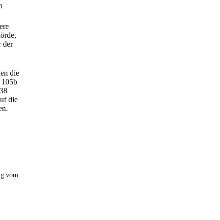
n
ere
örde,
 der
nen die
§ 105b
138
uf die
en.
ng vom