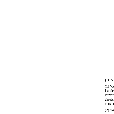
§ 155
(1) Wo
Landes
letzte
geset
versta
(2) W