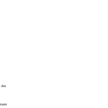
r den
taate