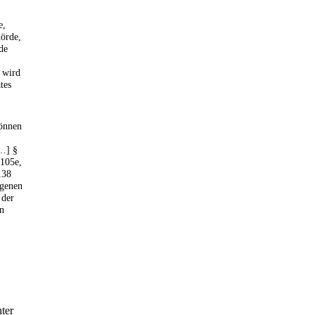
e,
hörde,
de
 wird
tes
können
…] §
 105e,
138
agenen
 der
en
ter