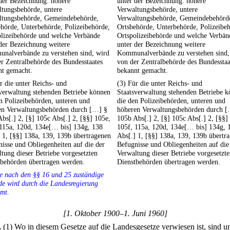
der Bezeichnung: höhere
unter der Bezeichnung: höhere
ltungsbehörde, untere
Verwaltungsbehörde, untere
ltungsbehörde, Gemeindebehörde,
Verwaltungsbehörde, Gemeindebehörd
hörde, Unterbehörde, Polizeibehörde,
Ortsbehörde, Unterbehörde, Polizeibe
olizeibehörde und welche Verbände
Ortspolizeibehörde und welche Verbän
der Bezeichnung weitere
unter der Bezeichnung weitere
nalverbände zu verstehen sind, wird
Kommunalverbände zu verstehen sind,
r Zentralbehörde des Bundesstaates
von der Zentralbehörde des Bundesstaa
nt gemacht.
bekannt gemacht.
r die unter Reichs- und
(3) Für die unter Reichs- und
verwaltung stehenden Betriebe können
Staatsverwaltung stehenden Betriebe 
n Polizeibehörden, unteren und
die den Polizeibehörden, unteren und
en Verwaltungsbehörden durch […] §
höheren Verwaltungsbehörden durch [
bs[.] 2, [§] 105c Abs[.] 2, [§§] 105e,
105b Abs[.] 2, [§] 105c Abs[.] 2, [§§]
 115a, 120d, 134e[… bis] 134g, 138
105f, 115a, 120d, 134e[… bis] 134g, 
 1, [§§] 138a, 139, 139b übertragenen
Abs[.] 1, [§§] 138a, 139, 139b übertr
isse und Obliegenheiten auf die der
Befugnisse und Obliegenheiten auf die
tung dieser Betriebe vorgesetzten
Verwaltung dieser Betriebe vorgesetzt
tbehörden übertragen werden.
Dienstbehörden übertragen werden.
e nach den §§ 16 und 25 zuständige
e wird durch die Landesregierung
mt.
[1. Oktober 1900–1. Juni 1960]
.
(1) Wo in diesem Gesetze auf die Landesgesetze verwiesen ist, sind un