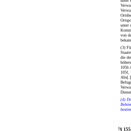
unter 
Verwa
Verwa
Ortsbe
Ortsp
unter 
Kommu
von de
bekan
(3) Fü
Staats
die de
höher
105b A
105f,
Abs[.]
Befugn
Verwal
Diens
(4) Di
Behörd
bestim
1
§ 155