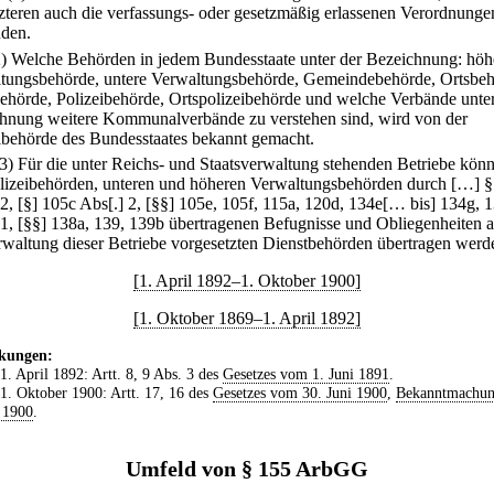
tzteren auch die verfassungs- oder gesetzmäßig erlassenen Verordnunge
nden.
2) Welche Behörden in jedem Bundesstaate unter der Bezeichnung: höh
tungsbehörde, untere Verwaltungsbehörde, Gemeindebehörde, Ortsbeh
ehörde, Polizeibehörde, Ortspolizeibehörde und welche Verbände unter
hnung weitere Kommunalverbände zu verstehen sind, wird von der
lbehörde des Bundesstaates bekannt gemacht.
(3) Für die unter Reichs- und Staatsverwaltung stehenden Betriebe kön
lizeibehörden, unteren und höheren Verwaltungsbehörden durch […] 
 2, [§] 105c Abs[.] 2, [§§] 105e, 105f, 115a, 120d, 134e[… bis] 134g, 
 1, [§§] 138a, 139, 139b übertragenen Befugnisse und Obliegenheiten a
rwaltung dieser Betriebe vorgesetzten Dienstbehörden übertragen werd
[1. April 1892–1. Oktober 1900]
[1. Oktober 1869–1. April 1892]
kungen:
 1. April 1892: Artt. 8, 9 Abs. 3 des
Gesetzes vom 1. Juni 1891
.
 1. Oktober 1900: Artt. 17, 16 des
Gesetzes vom 30. Juni 1900
,
Bekanntmachu
i 1900
.
Umfeld von § 155 ArbGG