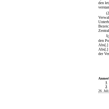
den le
versta
(
Verwal
Unterb
Bezeic
Zentra
2
den Po
Abs[.]
Abs[.]
der Ve
Anmer
1
.
2
.
26. Jul