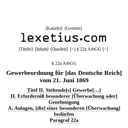
[
Kanzlei
] [
Gesetze
]
[
Titelei
] [
Inhalt
] [
Quellen
]
[
<
]
§ 22a ArbGG
[
>
]
§ 22a ArbGG
Gewerbeordnung für [das Deutsche Reich]
vom 21. Juni 1869
Titel II. Stehende[s] Gewerbe[…]
II. Erforderniß besonderer [Überwachung oder]
Genehmigung
A. Anlagen, [die] einer besonderen [Überwachung]
bedürfen
Paragraf 22a