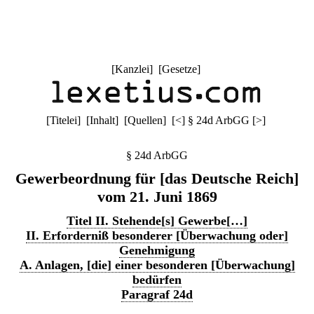
[
Kanzlei
] [
Gesetze
]
[
Titelei
] [
Inhalt
] [
Quellen
]
[
<
]
§ 24d ArbGG
[
>
]
§ 24d ArbGG
Gewerbeordnung für [das Deutsche Reich]
vom 21. Juni 1869
Titel II. Stehende[s] Gewerbe[…]
II. Erforderniß besonderer [Überwachung oder]
Genehmigung
A. Anlagen, [die] einer besonderen [Überwachung]
bedürfen
Paragraf 24d