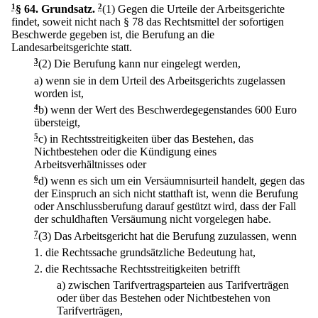
1
§ 64
.
Grundsatz.
2
(1) Gegen die Urteile der Arbeitsgerichte
findet, soweit nicht nach § 78 das Rechtsmittel der sofortigen
Beschwerde gegeben ist, die Berufung an die
Landesarbeitsgerichte statt.
3
(2) Die Berufung kann nur eingelegt werden,
a)
wenn sie in dem Urteil des Arbeitsgerichts zugelassen
worden ist,
4
b)
wenn der Wert des Beschwerdegegenstandes 600 Euro
übersteigt,
5
c)
in Rechtsstreitigkeiten über das Bestehen, das
Nichtbestehen oder die Kündigung eines
Arbeitsverhältnisses oder
6
d)
wenn es sich um ein Versäumnisurteil handelt, gegen das
der Einspruch an sich nicht statthaft ist, wenn die Berufung
oder Anschlussberufung darauf gestützt wird, dass der Fall
der schuldhaften Versäumung nicht vorgelegen habe.
7
(3) Das Arbeitsgericht hat die Berufung zuzulassen, wenn
1.
die Rechtssache grundsätzliche Bedeutung hat,
2.
die Rechtssache Rechtsstreitigkeiten betrifft
a)
zwischen Tarifvertragsparteien aus Tarifverträgen
oder über das Bestehen oder Nichtbestehen von
Tarifverträgen,