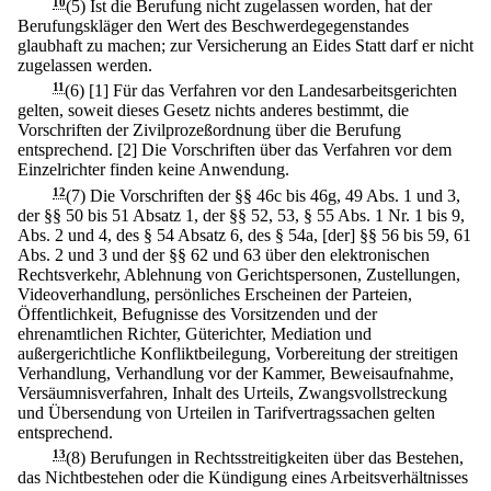
10
(5) Ist die Berufung nicht zugelassen worden, hat der
Berufungskläger den Wert des Beschwerdegegenstandes
glaubhaft zu machen; zur Versicherung an Eides Statt darf er nicht
zugelassen werden.
11
(6)
[1] Für das Verfahren vor den Landesarbeitsgerichten
gelten, soweit dieses Gesetz nichts anderes bestimmt, die
Vorschriften der Zivilprozeßordnung über die Berufung
entsprechend.
[2] Die Vorschriften über das Verfahren vor dem
Einzelrichter finden keine Anwendung.
12
(7) Die Vorschriften der §§ 46c bis 46g, 49 Abs. 1 und 3,
der §§ 50 bis 51 Absatz 1, der §§ 52, 53, § 55 Abs. 1 Nr. 1 bis 9,
Abs. 2 und 4, des § 54 Absatz 6, des § 54a, [der] §§ 56 bis 59, 61
Abs. 2 und 3 und der §§ 62 und 63 über den elektronischen
Rechtsverkehr, Ablehnung von Gerichtspersonen, Zustellungen,
Videoverhandlung, persönliches Erscheinen der Parteien,
Öffentlichkeit, Befugnisse des Vorsitzenden und der
ehrenamtlichen Richter, Güterichter, Mediation und
außergerichtliche Konfliktbeilegung, Vorbereitung der streitigen
Verhandlung, Verhandlung vor der Kammer, Beweisaufnahme,
Versäumnisverfahren, Inhalt des Urteils, Zwangsvollstreckung
und Übersendung von Urteilen in Tarifvertragssachen gelten
entsprechend.
13
(8) Berufungen in Rechtsstreitigkeiten über das Bestehen,
das Nichtbestehen oder die Kündigung eines Arbeitsverhältnisses