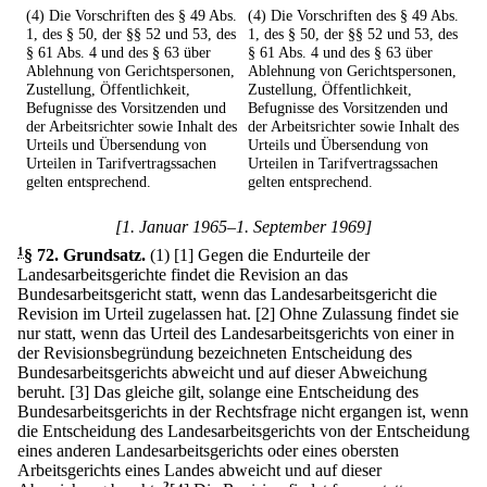
(4) Die Vorschriften des § 49 Abs.
(4) Die Vorschriften des § 49 Abs.
1, des § 50, der §§ 52 und 53, des
1, des § 50, der §§ 52 und 53, des
§ 61 Abs. 4 und des § 63 über
§ 61 Abs. 4 und des § 63 über
Ablehnung von Gerichtspersonen,
Ablehnung von Gerichtspersonen,
Zustellung, Öffentlichkeit,
Zustellung, Öffentlichkeit,
Befugnisse des Vorsitzenden und
Befugnisse des Vorsitzenden und
der Arbeitsrichter sowie Inhalt des
der Arbeitsrichter sowie Inhalt des
Urteils und Übersendung von
Urteils und Übersendung von
Urteilen in Tarifvertragssachen
Urteilen in Tarifvertragssachen
gelten entsprechend.
gelten entsprechend.
[1. Januar 1965–1. September 1969]
1
§ 72
.
Grundsatz.
(1)
[1] Gegen die Endurteile der
Landesarbeitsgerichte findet die Revision an das
Bundesarbeitsgericht statt, wenn das Landesarbeitsgericht die
Revision im Urteil zugelassen hat.
[2] Ohne Zulassung findet sie
nur statt, wenn das Urteil des Landesarbeitsgerichts von einer in
der Revisionsbegründung bezeichneten Entscheidung des
Bundesarbeitsgerichts abweicht und auf dieser Abweichung
beruht.
[3] Das gleiche gilt, solange eine Entscheidung des
Bundesarbeitsgerichts in der Rechtsfrage nicht ergangen ist, wenn
die Entscheidung des Landesarbeitsgerichts von der Entscheidung
eines anderen Landesarbeitsgerichts oder eines obersten
Arbeitsgerichts eines Landes abweicht und auf dieser
2