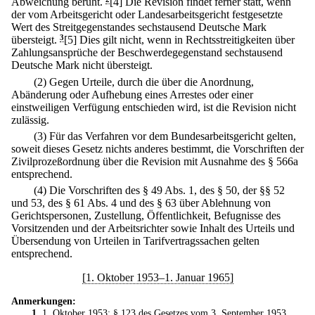
Abweichung beruht.
[4] Die Revision findet ferner statt, wenn
der vom Arbeitsgericht oder Landesarbeitsgericht festgesetzte
Wert des Streitgegenstandes sechstausend Deutsche Mark
übersteigt.
3
[5] Dies gilt nicht, wenn in Rechtsstreitigkeiten über
Zahlungsansprüche der Beschwerdegegenstand sechstausend
Deutsche Mark nicht übersteigt.
(2) Gegen Urteile, durch die über die Anordnung,
Abänderung oder Aufhebung eines Arrestes oder einer
einstweiligen Verfügung entschieden wird, ist die Revision nicht
zulässig.
(3) Für das Verfahren vor dem Bundesarbeitsgericht gelten,
soweit dieses Gesetz nichts anderes bestimmt, die Vorschriften der
Zivilprozeßordnung über die Revision mit Ausnahme des § 566a
entsprechend.
(4) Die Vorschriften des § 49 Abs. 1, des § 50, der §§ 52
und 53, des § 61 Abs. 4 und des § 63 über Ablehnung von
Gerichtspersonen, Zustellung, Öffentlichkeit, Befugnisse des
Vorsitzenden und der Arbeitsrichter sowie Inhalt des Urteils und
Übersendung von Urteilen in Tarifvertragssachen gelten
entsprechend.
[1. Oktober 1953–1. Januar 1965]
Anmerkungen:
1
. 1. Oktober 1953: § 123 des
Gesetzes vom 3. September 1953
.