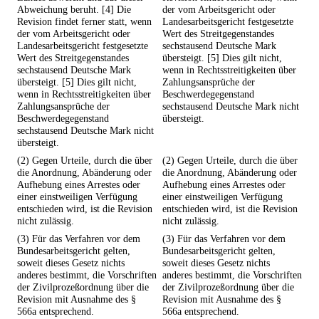
Abweichung beruht. [4] Die
der vom Arbeitsgericht oder
Revision findet ferner statt, wenn
Landesarbeitsgericht festgesetzte
der vom Arbeitsgericht oder
Wert des Streitgegenstandes
Landesarbeitsgericht festgesetzte
sechstausend Deutsche Mark
Wert des Streitgegenstandes
übersteigt. [5] Dies gilt nicht,
sechstausend Deutsche Mark
wenn in Rechtsstreitigkeiten über
übersteigt. [5] Dies gilt nicht,
Zahlungsansprüche der
wenn in Rechtsstreitigkeiten über
Beschwerdegegenstand
Zahlungsansprüche der
sechstausend Deutsche Mark nicht
Beschwerdegegenstand
übersteigt.
sechstausend Deutsche Mark nicht
übersteigt.
(2) Gegen Urteile, durch die über
(2) Gegen Urteile, durch die über
die Anordnung, Abänderung oder
die Anordnung, Abänderung oder
Aufhebung eines Arrestes oder
Aufhebung eines Arrestes oder
einer einstweiligen Verfügung
einer einstweiligen Verfügung
entschieden wird, ist die Revision
entschieden wird, ist die Revision
nicht zulässig.
nicht zulässig.
(3) Für das Verfahren vor dem
(3) Für das Verfahren vor dem
Bundesarbeitsgericht gelten,
Bundesarbeitsgericht gelten,
soweit dieses Gesetz nichts
soweit dieses Gesetz nichts
anderes bestimmt, die Vorschriften
anderes bestimmt, die Vorschriften
der Zivilprozeßordnung über die
der Zivilprozeßordnung über die
Revision mit Ausnahme des §
Revision mit Ausnahme des §
566a entsprechend.
566a entsprechend.