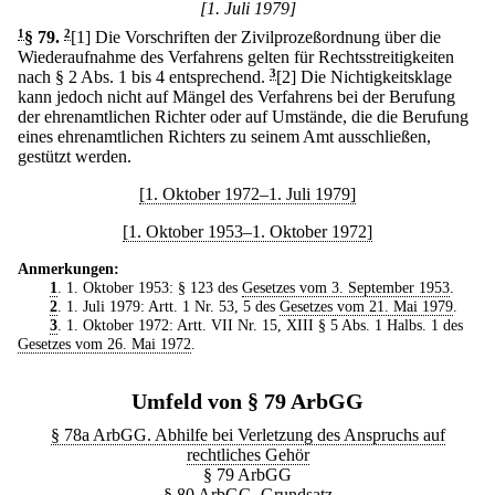
[1. Juli 1979]
1
§ 79
.
2
[1] Die Vorschriften der Zivilprozeßordnung über die
Wiederaufnahme des Verfahrens gelten für Rechtsstreitigkeiten
nach § 2 Abs. 1 bis 4 entsprechend.
3
[2] Die Nichtigkeitsklage
kann jedoch nicht auf Mängel des Verfahrens bei der Berufung
der ehrenamtlichen Richter oder auf Umstände, die die Berufung
eines ehrenamtlichen Richters zu seinem Amt ausschließen,
gestützt werden.
[1. Oktober 1972–1. Juli 1979]
[1. Oktober 1953–1. Oktober 1972]
Anmerkungen:
1
. 1. Oktober 1953: § 123 des
Gesetzes vom 3. September 1953
.
2
. 1. Juli 1979: Artt. 1 Nr. 53, 5 des
Gesetzes vom 21. Mai 1979
.
3
. 1. Oktober 1972: Artt. VII Nr. 15, XIII § 5 Abs. 1 Halbs. 1 des
Gesetzes vom 26. Mai 1972
.
Umfeld von § 79 ArbGG
§ 78a ArbGG. Abhilfe bei Verletzung des Anspruchs auf
rechtliches Gehör
§ 79 ArbGG
§ 80 ArbGG. Grundsatz