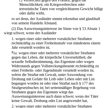
c)
Verbrechen gegen den Frieden, gegen die
Menschlichkeit, ein Kriegsverbrechen oder
terroristische Taten von vergleichbarem Gewicht billigt
oder dafür wirbt,
es sei denn, der Ausländer nimmt erkennbar und glaubhaft
von seinem Handeln Abstand.
(2) Das Ausweisungsinteresse im Sinne von § 53 Absatz 1
wiegt schwer, wenn der Ausländer
1.
wegen einer oder mehrerer vorsätzlicher Straftaten
rechtskräftig zu einer Freiheitsstrafe von mindestens einem
Jahr verurteilt worden ist,
4
1a.
wegen einer oder mehrerer vorsätzlicher Straftaten
gegen das Leben, die körperliche Unversehrtheit, die
sexuelle Selbstbestimmung, das Eigentum oder wegen
Widerstands gegen Vollstreckungsbeamte rechtskräftig zu
einer Freiheits- oder Jugendstrafe verurteilt worden ist,
sofern die Straftat mit Gewalt, unter Anwendung von
Drohung mit Gefahr für Leib oder Leben oder mit List
begangen worden ist oder eine Straftat nach § 177 des
Strafgesetzbuches ist; bei serienmäßiger Begehung von
Straftaten gegen das Eigentum wiegt das
Ausweisungsinteresse auch dann schwer, wenn der Täter
keine Gewalt, Drohung oder List angewendet hat,
2.
wegen einer oder mehrerer vorsätzlicher Straftaten