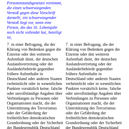
Personenstandsgesetzes vornimmt,
die einen schwerwiegenden
Verstoß gegen diese Vorschrift
darstellt; ein schwerwiegender
Verstoß liegt vor, wenn eine
Person, die das 16. Lebensjahr
noch nicht vollendet hat, beteiligt
ist,
7. in einer Befragung, die der
7. in einer Befragung, die der
Klärung von Bedenken gegen die
Klärung von Bedenken gegen die
Einreise oder den weiteren
Einreise oder den weiteren
Aufenthalt dient, der deutschen
Aufenthalt dient, der deutschen
Auslandsvertretung oder der
Auslandsvertretung oder der
Ausländerbehörde gegenüber
Ausländerbehörde gegenüber
frühere Aufenthalte in
frühere Aufenthalte in
Deutschland oder anderen Staaten
Deutschland oder anderen Staaten
verheimlicht oder in wesentlichen
verheimlicht oder in wesentlichen
Punkten vorsätzlich keine, falsche
Punkten vorsätzlich keine, falsche
oder unvollständige Angaben über
oder unvollständige Angaben über
Verbindungen zu Personen oder
Verbindungen zu Personen oder
Organisationen macht, die der
Organisationen macht, die der
Unterstützung des Terrorismus
Unterstützung des Terrorismus
oder der Gefährdung der
oder der Gefährdung der
freiheitlichen demokratischen
freiheitlichen demokratischen
Grundordnung oder der Sicherheit
Grundordnung oder der Sicherheit
der Bundesrepublik Deutschland
der Bundesrepublik Deutschland