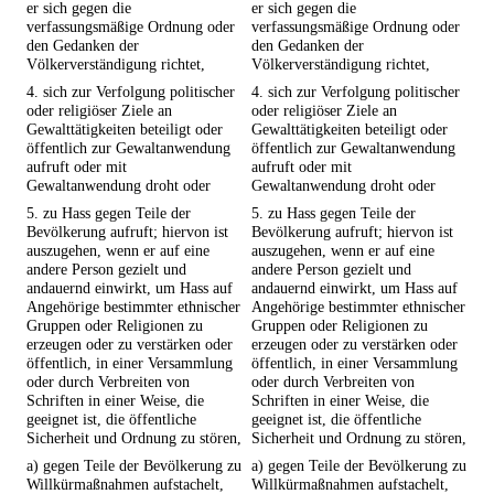
er sich gegen die
er sich gegen die
verfassungsmäßige Ordnung oder
verfassungsmäßige Ordnung oder
den Gedanken der
den Gedanken der
Völkerverständigung richtet,
Völkerverständigung richtet,
4. sich zur Verfolgung politischer
4. sich zur Verfolgung politischer
oder religiöser Ziele an
oder religiöser Ziele an
Gewalttätigkeiten beteiligt oder
Gewalttätigkeiten beteiligt oder
öffentlich zur Gewaltanwendung
öffentlich zur Gewaltanwendung
aufruft oder mit
aufruft oder mit
Gewaltanwendung droht oder
Gewaltanwendung droht oder
5. zu Hass gegen Teile der
5. zu Hass gegen Teile der
Bevölkerung aufruft; hiervon ist
Bevölkerung aufruft; hiervon ist
auszugehen, wenn er auf eine
auszugehen, wenn er auf eine
andere Person gezielt und
andere Person gezielt und
andauernd einwirkt, um Hass auf
andauernd einwirkt, um Hass auf
Angehörige bestimmter ethnischer
Angehörige bestimmter ethnischer
Gruppen oder Religionen zu
Gruppen oder Religionen zu
erzeugen oder zu verstärken oder
erzeugen oder zu verstärken oder
öffentlich, in einer Versammlung
öffentlich, in einer Versammlung
oder durch Verbreiten von
oder durch Verbreiten von
Schriften in einer Weise, die
Schriften in einer Weise, die
geeignet ist, die öffentliche
geeignet ist, die öffentliche
Sicherheit und Ordnung zu stören,
Sicherheit und Ordnung zu stören,
a) gegen Teile der Bevölkerung zu
a) gegen Teile der Bevölkerung zu
Willkürmaßnahmen aufstachelt,
Willkürmaßnahmen aufstachelt,