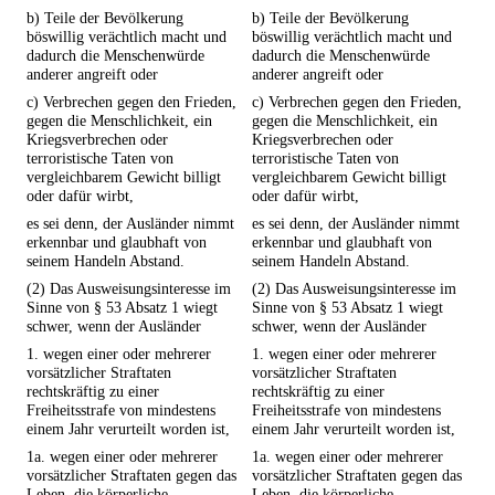
b) Teile der Bevölkerung
b) Teile der Bevölkerung
böswillig verächtlich macht und
böswillig verächtlich macht und
dadurch die Menschenwürde
dadurch die Menschenwürde
anderer angreift oder
anderer angreift oder
c) Verbrechen gegen den Frieden,
c) Verbrechen gegen den Frieden,
gegen die Menschlichkeit, ein
gegen die Menschlichkeit, ein
Kriegsverbrechen oder
Kriegsverbrechen oder
terroristische Taten von
terroristische Taten von
vergleichbarem Gewicht billigt
vergleichbarem Gewicht billigt
oder dafür wirbt,
oder dafür wirbt,
es sei denn, der Ausländer nimmt
es sei denn, der Ausländer nimmt
erkennbar und glaubhaft von
erkennbar und glaubhaft von
seinem Handeln Abstand.
seinem Handeln Abstand.
(2) Das Ausweisungsinteresse im
(2) Das Ausweisungsinteresse im
Sinne von § 53 Absatz 1 wiegt
Sinne von § 53 Absatz 1 wiegt
schwer, wenn der Ausländer
schwer, wenn der Ausländer
1. wegen einer oder mehrerer
1. wegen einer oder mehrerer
vorsätzlicher Straftaten
vorsätzlicher Straftaten
rechtskräftig zu einer
rechtskräftig zu einer
Freiheitsstrafe von mindestens
Freiheitsstrafe von mindestens
einem Jahr verurteilt worden ist,
einem Jahr verurteilt worden ist,
1a. wegen einer oder mehrerer
1a. wegen einer oder mehrerer
vorsätzlicher Straftaten gegen das
vorsätzlicher Straftaten gegen das
Leben, die körperliche
Leben, die körperliche