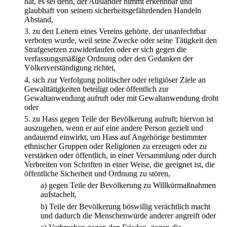
hat, es sei denn, der Ausländer nimmt erkennbar und
glaubhaft von seinem sicherheitsgefährdenden Handeln
Abstand,
3.
zu den Leitern eines Vereins gehörte, der unanfechtbar
verboten wurde, weil seine Zwecke oder seine Tätigkeit den
Strafgesetzen zuwiderlaufen oder er sich gegen die
verfassungsmäßige Ordnung oder den Gedanken der
Völkerverständigung richtet,
4.
sich zur Verfolgung politischer oder religiöser Ziele an
Gewalttätigkeiten beteiligt oder öffentlich zur
Gewaltanwendung aufruft oder mit Gewaltanwendung droht
oder
5.
zu Hass gegen Teile der Bevölkerung aufruft; hiervon ist
auszugehen, wenn er auf eine andere Person gezielt und
andauernd einwirkt, um Hass auf Angehörige bestimmter
ethnischer Gruppen oder Religionen zu erzeugen oder zu
verstärken oder öffentlich, in einer Versammlung oder durch
Verbreiten von Schriften in einer Weise, die geeignet ist, die
öffentliche Sicherheit und Ordnung zu stören,
a)
gegen Teile der Bevölkerung zu Willkürmaßnahmen
aufstachelt,
b)
Teile der Bevölkerung böswillig verächtlich macht
und dadurch die Menschenwürde anderer angreift oder