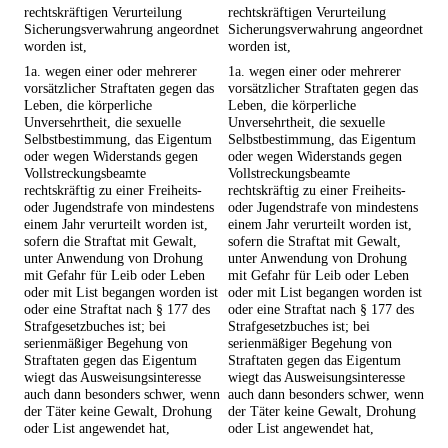
rechtskräftigen Verurteilung
rechtskräftigen Verurteilung
Sicherungsverwahrung angeordnet
Sicherungsverwahrung angeordnet
worden ist,
worden ist,
1a. wegen einer oder mehrerer
1a. wegen einer oder mehrerer
vorsätzlicher Straftaten gegen das
vorsätzlicher Straftaten gegen das
Leben, die körperliche
Leben, die körperliche
Unversehrtheit, die sexuelle
Unversehrtheit, die sexuelle
Selbstbestimmung, das Eigentum
Selbstbestimmung, das Eigentum
oder wegen Widerstands gegen
oder wegen Widerstands gegen
Vollstreckungsbeamte
Vollstreckungsbeamte
rechtskräftig zu einer Freiheits-
rechtskräftig zu einer Freiheits-
oder Jugendstrafe von mindestens
oder Jugendstrafe von mindestens
einem Jahr verurteilt worden ist,
einem Jahr verurteilt worden ist,
sofern die Straftat mit Gewalt,
sofern die Straftat mit Gewalt,
unter Anwendung von Drohung
unter Anwendung von Drohung
mit Gefahr für Leib oder Leben
mit Gefahr für Leib oder Leben
oder mit List begangen worden ist
oder mit List begangen worden ist
oder eine Straftat nach § 177 des
oder eine Straftat nach § 177 des
Strafgesetzbuches ist; bei
Strafgesetzbuches ist; bei
serienmäßiger Begehung von
serienmäßiger Begehung von
Straftaten gegen das Eigentum
Straftaten gegen das Eigentum
wiegt das Ausweisungsinteresse
wiegt das Ausweisungsinteresse
auch dann besonders schwer, wenn
auch dann besonders schwer, wenn
der Täter keine Gewalt, Drohung
der Täter keine Gewalt, Drohung
oder List angewendet hat,
oder List angewendet hat,