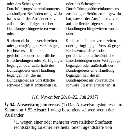
oder des Schengener
oder des Schengener
Durchführungsübereinkommens
Durchführungsübereinkommens
zuständigen Behörden mitgewirkt
zuständigen Behörden mitgewirkt
hat, soweit der Ausländer zuvor
hat, soweit der Ausländer zuvor
auf die Rechtsfolgen solcher
auf die Rechtsfolgen solcher
Handlungen hingewiesen wurde
Handlungen hingewiesen wurde
oder
oder
9. einen nicht nur vereinzelten
9. einen nicht nur vereinzelten
oder geringfügigen Verstoß gegen
oder geringfügigen Verstoß gegen
Rechtsvorschriften oder
Rechtsvorschriften oder
gerichtliche oder behördliche
gerichtliche oder behördliche
Entscheidungen oder Verfügungen
Entscheidungen oder Verfügungen
begangen oder außerhalb des
begangen oder außerhalb des
Bundesgebiets eine Handlung
Bundesgebiets eine Handlung
begangen hat, die im
begangen hat, die im
Bundesgebiet als vorsätzliche
Bundesgebiet als vorsätzliche
schwere Straftat anzusehen ist.
schwere Straftat anzusehen ist.
[10. November 2016–22. Juli 2017]
1
§ 54
.
Ausweisungsinteresse.
(1) Das Ausweisungsinteresse im
Sinne von § 53 Absatz 1 wiegt besonders schwer, wenn der
Ausländer
2
1.
wegen einer oder mehrerer vorsätzlicher Straftaten
rechtskräftig zu einer Freiheits- oder Jugendstrafe von