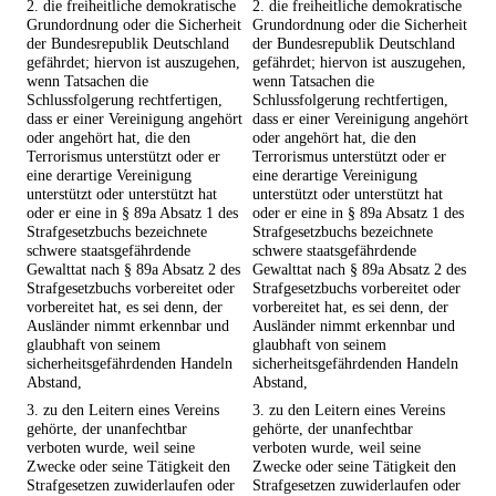
2. die freiheitliche demokratische
2. die freiheitliche demokratische
Grundordnung oder die Sicherheit
Grundordnung oder die Sicherheit
der Bundesrepublik Deutschland
der Bundesrepublik Deutschland
gefährdet; hiervon ist auszugehen,
gefährdet; hiervon ist auszugehen,
wenn Tatsachen die
wenn Tatsachen die
Schlussfolgerung rechtfertigen,
Schlussfolgerung rechtfertigen,
dass er einer Vereinigung angehört
dass er einer Vereinigung angehört
oder angehört hat, die den
oder angehört hat, die den
Terrorismus unterstützt oder er
Terrorismus unterstützt oder er
eine derartige Vereinigung
eine derartige Vereinigung
unterstützt oder unterstützt hat
unterstützt oder unterstützt hat
oder er eine in § 89a Absatz 1 des
oder er eine in § 89a Absatz 1 des
Strafgesetzbuchs bezeichnete
Strafgesetzbuchs bezeichnete
schwere staatsgefährdende
schwere staatsgefährdende
Gewalttat nach § 89a Absatz 2 des
Gewalttat nach § 89a Absatz 2 des
Strafgesetzbuchs vorbereitet oder
Strafgesetzbuchs vorbereitet oder
vorbereitet hat, es sei denn, der
vorbereitet hat, es sei denn, der
Ausländer nimmt erkennbar und
Ausländer nimmt erkennbar und
glaubhaft von seinem
glaubhaft von seinem
sicherheitsgefährdenden Handeln
sicherheitsgefährdenden Handeln
Abstand,
Abstand,
3. zu den Leitern eines Vereins
3. zu den Leitern eines Vereins
gehörte, der unanfechtbar
gehörte, der unanfechtbar
verboten wurde, weil seine
verboten wurde, weil seine
Zwecke oder seine Tätigkeit den
Zwecke oder seine Tätigkeit den
Strafgesetzen zuwiderlaufen oder
Strafgesetzen zuwiderlaufen oder