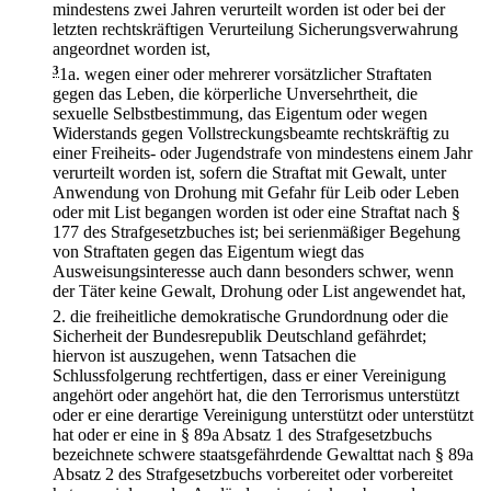
mindestens zwei Jahren verurteilt worden ist oder bei der
letzten rechtskräftigen Verurteilung Sicherungsverwahrung
angeordnet worden ist,
3
1a.
wegen einer oder mehrerer vorsätzlicher Straftaten
gegen das Leben, die körperliche Unversehrtheit, die
sexuelle Selbstbestimmung, das Eigentum oder wegen
Widerstands gegen Vollstreckungsbeamte rechtskräftig zu
einer Freiheits- oder Jugendstrafe von mindestens einem Jahr
verurteilt worden ist, sofern die Straftat mit Gewalt, unter
Anwendung von Drohung mit Gefahr für Leib oder Leben
oder mit List begangen worden ist oder eine Straftat nach §
177 des Strafgesetzbuches ist; bei serienmäßiger Begehung
von Straftaten gegen das Eigentum wiegt das
Ausweisungsinteresse auch dann besonders schwer, wenn
der Täter keine Gewalt, Drohung oder List angewendet hat,
2.
die freiheitliche demokratische Grundordnung oder die
Sicherheit der Bundesrepublik Deutschland gefährdet;
hiervon ist auszugehen, wenn Tatsachen die
Schlussfolgerung rechtfertigen, dass er einer Vereinigung
angehört oder angehört hat, die den Terrorismus unterstützt
oder er eine derartige Vereinigung unterstützt oder unterstützt
hat oder er eine in § 89a Absatz 1 des Strafgesetzbuchs
bezeichnete schwere staatsgefährdende Gewalttat nach § 89a
Absatz 2 des Strafgesetzbuchs vorbereitet oder vorbereitet