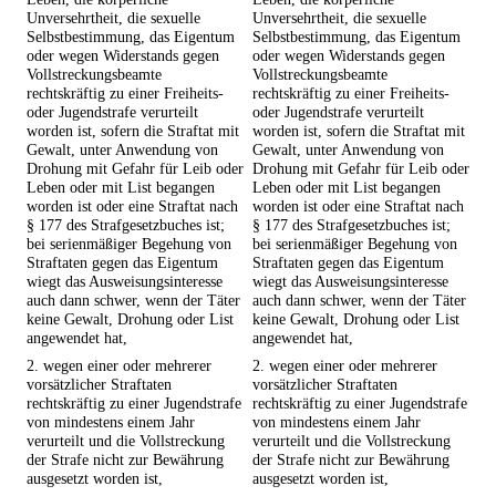
Unversehrtheit, die sexuelle
Unversehrtheit, die sexuelle
Selbstbestimmung, das Eigentum
Selbstbestimmung, das Eigentum
oder wegen Widerstands gegen
oder wegen Widerstands gegen
Vollstreckungsbeamte
Vollstreckungsbeamte
rechtskräftig zu einer Freiheits-
rechtskräftig zu einer Freiheits-
oder Jugendstrafe verurteilt
oder Jugendstrafe verurteilt
worden ist, sofern die Straftat mit
worden ist, sofern die Straftat mit
Gewalt, unter Anwendung von
Gewalt, unter Anwendung von
Drohung mit Gefahr für Leib oder
Drohung mit Gefahr für Leib oder
Leben oder mit List begangen
Leben oder mit List begangen
worden ist oder eine Straftat nach
worden ist oder eine Straftat nach
§ 177 des Strafgesetzbuches ist;
§ 177 des Strafgesetzbuches ist;
bei serienmäßiger Begehung von
bei serienmäßiger Begehung von
Straftaten gegen das Eigentum
Straftaten gegen das Eigentum
wiegt das Ausweisungsinteresse
wiegt das Ausweisungsinteresse
auch dann schwer, wenn der Täter
auch dann schwer, wenn der Täter
keine Gewalt, Drohung oder List
keine Gewalt, Drohung oder List
angewendet hat,
angewendet hat,
2. wegen einer oder mehrerer
2. wegen einer oder mehrerer
vorsätzlicher Straftaten
vorsätzlicher Straftaten
rechtskräftig zu einer Jugendstrafe
rechtskräftig zu einer Jugendstrafe
von mindestens einem Jahr
von mindestens einem Jahr
verurteilt und die Vollstreckung
verurteilt und die Vollstreckung
der Strafe nicht zur Bewährung
der Strafe nicht zur Bewährung
ausgesetzt worden ist,
ausgesetzt worden ist,