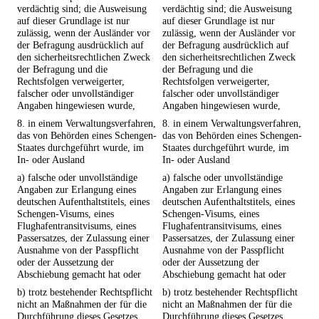
verdächtig sind; die Ausweisung
verdächtig sind; die Ausweisung
auf dieser Grundlage ist nur
auf dieser Grundlage ist nur
zulässig, wenn der Ausländer vor
zulässig, wenn der Ausländer vor
der Befragung ausdrücklich auf
der Befragung ausdrücklich auf
den sicherheitsrechtlichen Zweck
den sicherheitsrechtlichen Zweck
der Befragung und die
der Befragung und die
Rechtsfolgen verweigerter,
Rechtsfolgen verweigerter,
falscher oder unvollständiger
falscher oder unvollständiger
Angaben hingewiesen wurde,
Angaben hingewiesen wurde,
8. in einem Verwaltungsverfahren,
8. in einem Verwaltungsverfahren,
das von Behörden eines Schengen-
das von Behörden eines Schengen-
Staates durchgeführt wurde, im
Staates durchgeführt wurde, im
In- oder Ausland
In- oder Ausland
a) falsche oder unvollständige
a) falsche oder unvollständige
Angaben zur Erlangung eines
Angaben zur Erlangung eines
deutschen Aufenthaltstitels, eines
deutschen Aufenthaltstitels, eines
Schengen-Visums, eines
Schengen-Visums, eines
Flughafentransitvisums, eines
Flughafentransitvisums, eines
Passersatzes, der Zulassung einer
Passersatzes, der Zulassung einer
Ausnahme von der Passpflicht
Ausnahme von der Passpflicht
oder der Aussetzung der
oder der Aussetzung der
Abschiebung gemacht hat oder
Abschiebung gemacht hat oder
b) trotz bestehender Rechtspflicht
b) trotz bestehender Rechtspflicht
nicht an Maßnahmen der für die
nicht an Maßnahmen der für die
Durchführung dieses Gesetzes
Durchführung dieses Gesetzes