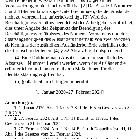
wenn eine der in Absatz 1 Nummer 1 bis 10 genannten
Voraussetzungen nicht mehr erfüllt ist.
[2] Bei Absatz 1 Nummer
3 und 4 bleiben kurzfristige Unterbrechungen, die der Ausländer
nicht zu vertreten hat, unberücksichtigt.
[3] Wird das
Beschäftigungsverhältnis beendet, ist der Arbeitgeber verpflichtet,
dies unter Angabe des Zeitpunkts der Beendigung des
Beschäftigungsverhältnisses, des Namens, Vornamens und der
Staatsangehörigkeit des Ausländers innerhalb von zwei Wochen
ab Kenntnis der zuständigen Ausländerbehörde schriftlich oder
elektronisch mitzuteilen.
[4] § 82 Absatz 6 gilt entsprechend.
(4) Eine Duldung nach Absatz 1 kann unbeachtlich des
Absatzes 1 Nummer 1 erteilt werden, wenn der Ausländer die
erforderlichen und ihm zumutbaren Maßnahmen für die
Identitätsklärung ergriffen hat.
(5) § 60a bleibt im Übrigen unberührt.
[1. Januar 2020–27. Februar 2024]
Anmerkungen:
1
. 1. Januar 2020: Artt. 1 Nr. 5, 3 S. 1 des
Ersten Gesetzes vom 8.
Juli 2019
.
2
. 27. Februar 2024: Artt. 1 Nr. 14 Buchst. a, 11 Abs. 1 des
Gesetzes vom 21. Februar 2024
.
3
. 27. Februar 2024: Artt. 1 Nr. 14 Buchst. b Doppelbuchst. dd, 11
Abs. 1 des
Gesetzes vom 21. Februar 2024
.