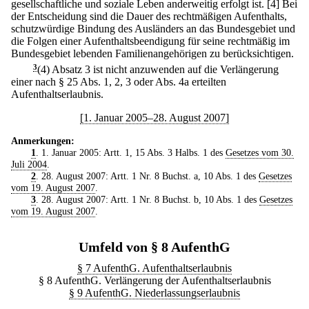
gesellschaftliche und soziale Leben anderweitig erfolgt ist.
[4] Bei
der Entscheidung sind die Dauer des rechtmäßigen Aufenthalts,
schutzwürdige Bindung des Ausländers an das Bundesgebiet und
die Folgen einer Aufenthaltsbeendigung für seine rechtmäßig im
Bundesgebiet lebenden Familienangehörigen zu berücksichtigen.
3
(4) Absatz 3 ist nicht anzuwenden auf die Verlängerung
einer nach § 25 Abs. 1, 2, 3 oder Abs. 4a erteilten
Aufenthaltserlaubnis.
[1. Januar 2005–28. August 2007]
Anmerkungen:
1
. 1. Januar 2005: Artt. 1, 15 Abs. 3 Halbs. 1 des
Gesetzes vom 30.
Juli 2004
.
2
. 28. August 2007: Artt. 1 Nr. 8 Buchst. a, 10 Abs. 1 des
Gesetzes
vom 19. August 2007
.
3
. 28. August 2007: Artt. 1 Nr. 8 Buchst. b, 10 Abs. 1 des
Gesetzes
vom 19. August 2007
.
Umfeld von § 8 AufenthG
§ 7 AufenthG. Aufenthaltserlaubnis
§ 8 AufenthG. Verlängerung der Aufenthaltserlaubnis
§ 9 AufenthG. Niederlassungserlaubnis