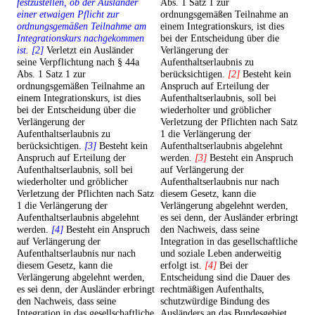
festzustellen, ob der Ausländer
Abs. 1 Satz 1 zur
einer etwaigen Pflicht zur
ordnungsgemäßen Teilnahme an
ordnungsgemäßen Teilnahme am
einem Integrationskurs, ist dies
Integrationskurs nachgekommen
bei der Entscheidung über die
ist. [2]
Verletzt ein Ausländer
Verlängerung der
seine Verpflichtung nach § 44a
Aufenthaltserlaubnis zu
Abs. 1 Satz 1 zur
berücksichtigen.
[2]
Besteht kein
ordnungsgemäßen Teilnahme an
Anspruch auf Erteilung der
einem Integrationskurs, ist dies
Aufenthaltserlaubnis, soll bei
bei der Entscheidung über die
wiederholter und gröblicher
Verlängerung der
Verletzung der Pflichten nach Satz
Aufenthaltserlaubnis zu
1 die Verlängerung der
berücksichtigen.
[3]
Besteht kein
Aufenthaltserlaubnis abgelehnt
Anspruch auf Erteilung der
werden.
[3]
Besteht ein Anspruch
Aufenthaltserlaubnis, soll bei
auf Verlängerung der
wiederholter und gröblicher
Aufenthaltserlaubnis nur nach
Verletzung der Pflichten nach Satz
diesem Gesetz, kann die
1 die Verlängerung der
Verlängerung abgelehnt werden,
Aufenthaltserlaubnis abgelehnt
es sei denn, der Ausländer erbringt
werden.
[4]
Besteht ein Anspruch
den Nachweis, dass seine
auf Verlängerung der
Integration in das gesellschaftliche
Aufenthaltserlaubnis nur nach
und soziale Leben anderweitig
diesem Gesetz, kann die
erfolgt ist.
[4]
Bei der
Verlängerung abgelehnt werden,
Entscheidung sind die Dauer des
es sei denn, der Ausländer erbringt
rechtmäßigen Aufenthalts,
den Nachweis, dass seine
schutzwürdige Bindung des
Integration in das gesellschaftliche
Ausländers an das Bundesgebiet