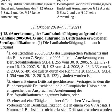
Berufsqualifikationsfeststellungsgesetz
Berufsqualifikationsfeststellungsgesetz
findet mit Ausnahme des § 12 Absatz
findet mit Ausnahme des § 12 Absatz
5 Satz 2 und des § 17 keine
5 Satz 2 und des § 17 keine
Anwendung.
Anwendung.
[1. Oktober 2019–7. Juli 2021]
1
§ 18
.
2
Anerkennung der Laufbahnbefähigung aufgrund der
Richtlinie 2005/36/EG und aufgrund in Drittstaaten erworbener
Berufsqualifikationen.
(1) Die Laufbahnbefähigung kann auch
aufgrund
3
1.
der Richtlinie 2005/36/EG des Europäischen Parlaments und
des Rates vom 7. September 2005 über die Anerkennung von
Berufsqualifikationen (ABl. L 255 vom 30. 9. 2005, S. 22, L 271
vom 16. 10. 2007, S. 18, L 93 vom 4. 4. 2008, S. 28, L 33 vom 3.
2. 2009, S. 49), die zuletzt durch die Richtlinie 2013/55/EU (ABl.
L 354 vom 28. 12. 2013, S. 132) geändert worden ist,
4
2.
eines mit einem Drittstaat geschlossenen Vertrages, in dem die
Bundesrepublik Deutschland und die Europäische Union einen
entsprechenden Anspruch auf Anerkennung der
Berufsqualifikationen eingeräumt haben, oder
5
3.
einer auf eine Tätigkeit in einer öffentlichen Verwaltung
vorbereitenden Berufsqualifikation, die in einem von § 7 Absatz 1
Nummer 1 Buchstabe c nicht erfassten Drittstaat erworben worden