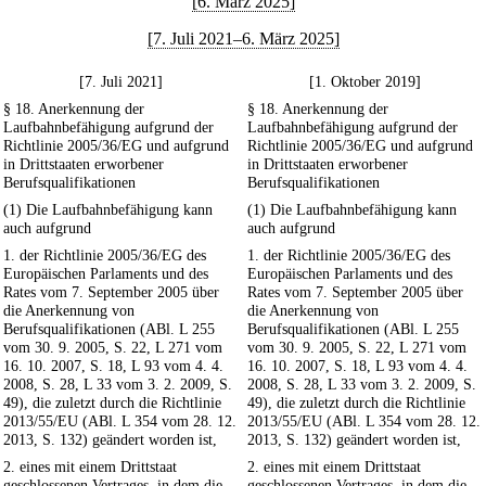
[6. März 2025]
[7. Juli 2021–6. März 2025]
[7. Juli 2021]
[1. Oktober 2019]
§ 18. Anerkennung der
§ 18. Anerkennung der
Laufbahnbefähigung aufgrund der
Laufbahnbefähigung aufgrund der
Richtlinie 2005/36/EG und aufgrund
Richtlinie 2005/36/EG und aufgrund
in Drittstaaten erworbener
in Drittstaaten erworbener
Berufsqualifikationen
Berufsqualifikationen
(1) Die Laufbahnbefähigung kann
(1) Die Laufbahnbefähigung kann
auch aufgrund
auch aufgrund
1. der Richtlinie 2005/36/EG des
1. der Richtlinie 2005/36/EG des
Europäischen Parlaments und des
Europäischen Parlaments und des
Rates vom 7. September 2005 über
Rates vom 7. September 2005 über
die Anerkennung von
die Anerkennung von
Berufsqualifikationen (ABl. L 255
Berufsqualifikationen (ABl. L 255
vom 30. 9. 2005, S. 22, L 271 vom
vom 30. 9. 2005, S. 22, L 271 vom
16. 10. 2007, S. 18, L 93 vom 4. 4.
16. 10. 2007, S. 18, L 93 vom 4. 4.
2008, S. 28, L 33 vom 3. 2. 2009, S.
2008, S. 28, L 33 vom 3. 2. 2009, S.
49), die zuletzt durch die Richtlinie
49), die zuletzt durch die Richtlinie
2013/55/EU (ABl. L 354 vom 28. 12.
2013/55/EU (ABl. L 354 vom 28. 12.
2013, S. 132) geändert worden ist,
2013, S. 132) geändert worden ist,
2. eines mit einem Drittstaat
2. eines mit einem Drittstaat
geschlossenen Vertrages, in dem die
geschlossenen Vertrages, in dem die