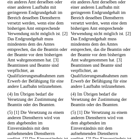
ein anderes Amt derselben oder
ein anderes Amt derselben oder
einer anderen Laufbahn mit
einer anderen Laufbahn mit
geringerem Endgrundgehalt im
geringerem Endgrundgehalt im
Bereich desselben Dienstherrn
Bereich desselben Dienstherrn
versetzt werden, wenn eine dem
versetzt werden, wenn eine dem
bisherigen Amt entsprechende
bisherigen Amt entsprechende
Verwendung nicht möglich ist. [2]
Verwendung nicht möglich ist. [2]
Das Endgrundgehalt muss
Das Endgrundgehalt muss
mindestens dem des Amtes
mindestens dem des Amtes
entsprechen, das die Beamtin oder
entsprechen, das die Beamtin oder
der Beamte vor dem bisherigen
der Beamte vor dem bisherigen
Amt wahrgenommen hat. [3]
Amt wahrgenommen hat. [3]
Beamtinnen und Beamte sind
Beamtinnen und Beamte sind
verpflichtet, an
verpflichtet, an
Qualifizierungsmaßnahmen zum
Qualifizierungsmaßnahmen zum
Erwerb der Befähigung für eine
Erwerb der Befähigung für eine
andere Laufbahn teilzunehmen.
andere Laufbahn teilzunehmen.
(4) Im Übrigen bedarf die
(4) Im Übrigen bedarf die
Versetzung der Zustimmung der
Versetzung der Zustimmung der
Beamtin oder des Beamten.
Beamtin oder des Beamten.
(5) [1] Die Versetzung zu einem
(5) [1] Die Versetzung zu einem
anderen Dienstherrn wird von
anderen Dienstherrn wird von
dem abgebenden im
dem abgebenden im
Einverständnis mit dem
Einverständnis mit dem
aufnehmenden Dienstherrn
aufnehmenden Dienstherrn
verfügt. [2] Das Einverständnis ist
verfügt. [2] Das Einverständnis ist