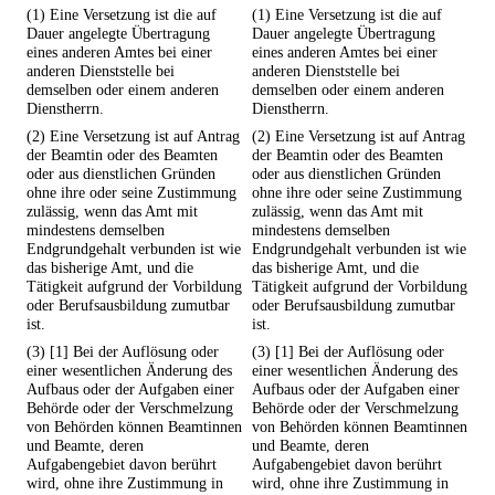
(1) Eine Versetzung ist die auf
(1) Eine Versetzung ist die auf
Dauer angelegte Übertragung
Dauer angelegte Übertragung
eines anderen Amtes bei einer
eines anderen Amtes bei einer
anderen Dienststelle bei
anderen Dienststelle bei
demselben oder einem anderen
demselben oder einem anderen
Dienstherrn.
Dienstherrn.
(2) Eine Versetzung ist auf Antrag
(2) Eine Versetzung ist auf Antrag
der Beamtin oder des Beamten
der Beamtin oder des Beamten
oder aus dienstlichen Gründen
oder aus dienstlichen Gründen
ohne ihre oder seine Zustimmung
ohne ihre oder seine Zustimmung
zulässig, wenn das Amt mit
zulässig, wenn das Amt mit
mindestens demselben
mindestens demselben
Endgrundgehalt verbunden ist wie
Endgrundgehalt verbunden ist wie
das bisherige Amt, und die
das bisherige Amt, und die
Tätigkeit aufgrund der Vorbildung
Tätigkeit aufgrund der Vorbildung
oder Berufsausbildung zumutbar
oder Berufsausbildung zumutbar
ist.
ist.
(3) [1] Bei der Auflösung oder
(3) [1] Bei der Auflösung oder
einer wesentlichen Änderung des
einer wesentlichen Änderung des
Aufbaus oder der Aufgaben einer
Aufbaus oder der Aufgaben einer
Behörde oder der Verschmelzung
Behörde oder der Verschmelzung
von Behörden können Beamtinnen
von Behörden können Beamtinnen
und Beamte, deren
und Beamte, deren
Aufgabengebiet davon berührt
Aufgabengebiet davon berührt
wird, ohne ihre Zustimmung in
wird, ohne ihre Zustimmung in