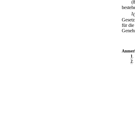
(
besteh
2
Gesetz
für di
Genehm
Anmer
1
.
2
.