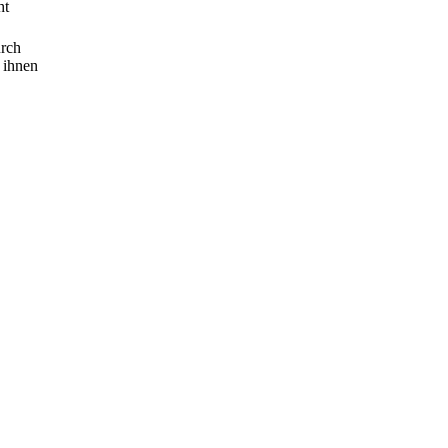
ht
urch
 ihnen