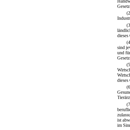
Handwe
Gesetz
(
Indust
(
ländli
dieses
(
sind j
und fü
Gesetz
(
Wirtsc
Wirtsc
dieses
(
Gesund
Tierär
(
berufl
zulass
ist ab
im Sin