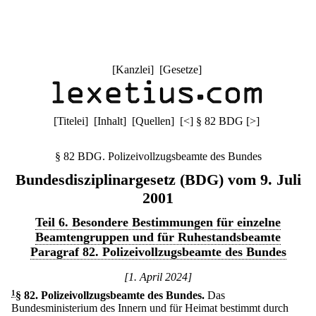
[
Kanzlei
] [
Gesetze
]
[
Titelei
] [
Inhalt
] [
Quellen
]
[
<
]
§ 82 BDG
[
>
]
§ 82 BDG. Polizeivollzugsbeamte des Bundes
Bundesdisziplinargesetz (BDG) vom 9. Juli
2001
Teil 6. Besondere Bestimmungen für einzelne
Beamtengruppen und für Ruhestandsbeamte
Paragraf 82. Polizeivollzugsbeamte des Bundes
[1. April 2024]
1
§ 82
.
Polizeivollzugsbeamte des Bundes.
Das
Bundesministerium des Innern und für Heimat bestimmt durch