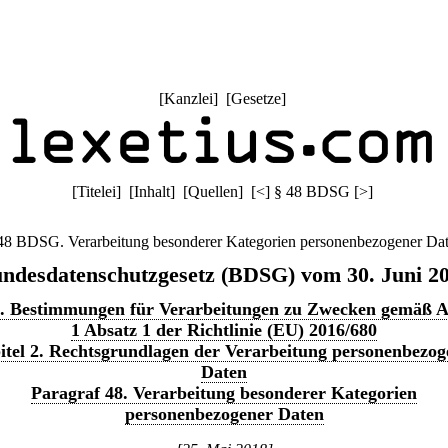
[
Kanzlei
] [
Gesetze
]
[
Titelei
] [
Inhalt
] [
Quellen
]
[
<
]
§ 48 BDSG
[
>
]
48 BDSG. Verarbeitung besonderer Kategorien personenbezogener Da
ndesdatenschutzgesetz (BDSG) vom 30. Juni 2
3. Bestimmungen für Verarbeitungen zu Zwecken gemäß A
1 Absatz 1 der Richtlinie (EU) 2016/680
itel 2. Rechtsgrundlagen der Verarbeitung personenbezog
Daten
Paragraf 48. Verarbeitung besonderer Kategorien
personenbezogener Daten