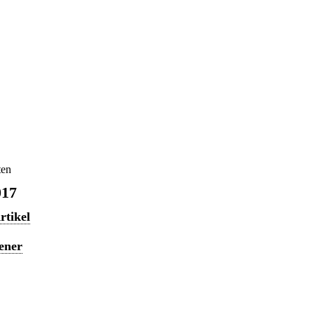
ten
017
rtikel
ener