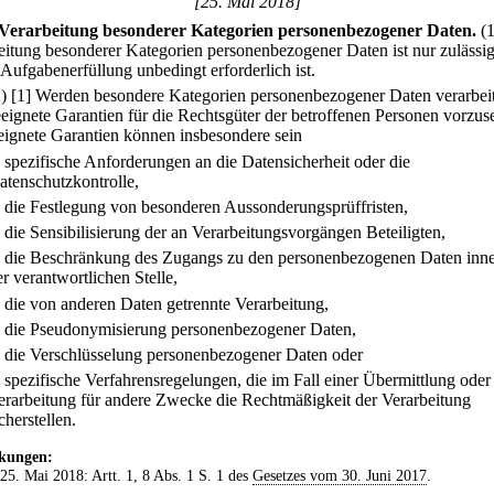
[25. Mai 2018]
Verarbeitung besonderer Kategorien personenbezogener Daten.
(
eitung besonderer Kategorien personenbezogener Daten ist nur zulässi
 Aufgabenerfüllung unbedingt erforderlich ist.
2)
[1] Werden besondere Kategorien personenbezogener Daten verarbeit
eeignete Garantien für die Rechtsgüter der betroffenen Personen vorzus
eignete Garantien können insbesondere sein
.
spezifische Anforderungen an die Datensicherheit oder die
atenschutzkontrolle,
.
die Festlegung von besonderen Aussonderungsprüffristen,
.
die Sensibilisierung der an Verarbeitungsvorgängen Beteiligten,
.
die Beschränkung des Zugangs zu den personenbezogenen Daten inne
er verantwortlichen Stelle,
.
die von anderen Daten getrennte Verarbeitung,
.
die Pseudonymisierung personenbezogener Daten,
.
die Verschlüsselung personenbezogener Daten oder
.
spezifische Verfahrensregelungen, die im Fall einer Übermittlung oder
erarbeitung für andere Zwecke die Rechtmäßigkeit der Verarbeitung
cherstellen.
kungen:
 25. Mai 2018: Artt. 1, 8 Abs. 1 S. 1 des
Gesetzes vom 30. Juni 2017
.