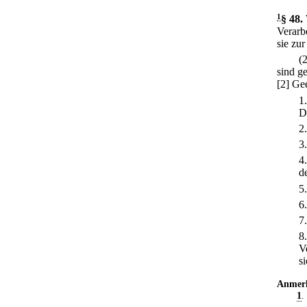
1
§ 48
.
Verarb
sie zur
(
sind g
[2] Ge
1
D
2
3
4
d
5
6
7
8
V
si
Anmer
1
.