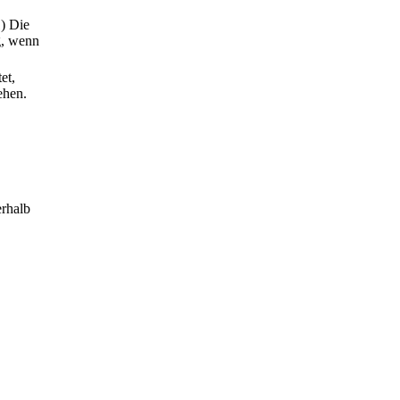
1) Die
g, wenn
et,
ehen.
rhalb