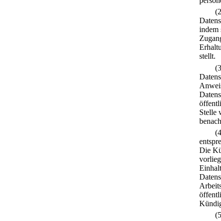
person
(
Datens
indem 
Zugang
Erhalt
stellt.
(
Datens
Anweis
Datens
öffentl
Stelle
benach
(
entspr
Die Kü
vorlie
Einhal
Datens
Arbeits
öffent
Kündigu
(