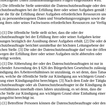
enbezogener Daten zusammenhängenden Fragen eingebunden wird.
2) Die öffentliche Stelle unterstützt die Datenschutzbeauftragte oder den
chutzbeauftragten bei der Erfüllung ihrer oder seiner Aufgaben gemäß 
sie die für die Erfüllung dieser Aufgaben erforderlichen Ressourcen un
 zu personenbezogenen Daten und Verarbeitungsvorgängen sowie die
ung ihres oder seines Fachwissens erforderlichen Ressourcen zur Verfü
3)
[1] Die öffentliche Stelle stellt sicher, dass die oder der
chutzbeauftragte bei der Erfüllung ihrer oder seiner Aufgaben keine
ungen bezüglich der Ausübung dieser Aufgaben erhält.
[2] Die oder d
chutzbeauftragte berichtet unmittelbar der höchsten Leitungsebene der
ichen Stelle.
[3] Die oder der Datenschutzbeauftragte darf von der öffen
 wegen der Erfüllung ihrer oder seiner Aufgaben nicht abberufen oder
teiligt werden.
4)
[1] Die Abberufung der oder des Datenschutzbeauftragten ist nur in
echender Anwendung des § 626 des Bürgerlichen Gesetzbuchs zulässig
ndigung des Arbeitsverhältnisses ist unzulässig, es sei denn, dass Tats
gen, welche die öffentliche Stelle zur Kündigung aus wichtigem Grund
tung einer Kündigungsfrist berechtigen.
[3] Nach dem Ende der Tätigkei
chutzbeauftragte oder als Datenschutzbeauftragter ist die Kündigung d
verhältnisses innerhalb eines Jahres unzulässig, es sei denn, dass die
liche Stelle zur Kündigung aus wichtigem Grund ohne Einhaltung einer
ngsfrist berechtigt ist.
5)
[1] Betroffene Personen können die Datenschutzbeauftragte oder den