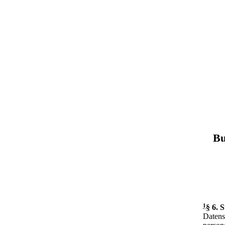
Bu
1
§ 6
.
S
Datens