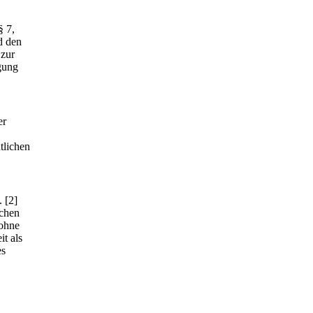
§ 7,
d den
 zur
gung
er
tlichen
.
[2]
achen
 ohne
t als
es