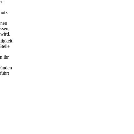
en
hutz
enen
ssen,
 wird.
tigkeit
Stelle
n ihr
Gründen
führt