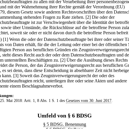
chutzbeauftragten zu allen mit der Verarbeitung ihrer personenbezogen
und mit der Wahrnehmung ihrer Rechte gemäß der Verordnung (EU)
79, diesem Gesetz sowie anderen Rechtsvorschriften über den Datensc
ammenhang stehenden Fragen zu Rate ziehen.
[2] Die oder der
chutzbeauftragte ist zur Verschwiegenheit über die Identität der betroff
 sowie über Umstände, die Rückschlüsse auf die betroffene Person zula
chtet, soweit sie oder er nicht davon durch die betroffene Person befreit
6)
[1] Wenn die oder der Datenschutzbeauftragte bei ihrer oder seiner Tä
s von Daten erhält, für die der Leitung oder einer bei der öffentlichen 
ftigten Person aus beruflichen Gründen ein Zeugnisverweigerungsrecht
t, steht dieses Recht auch der oder dem Datenschutzbeauftragten und de
m unterstellten Beschäftigten zu.
[2] Über die Ausübung dieses Rechts
eidet die Person, der das Zeugnisverweigerungsrecht aus beruflichen 
, es sei denn, dass diese Entscheidung in absehbarer Zeit nicht herbeige
 kann.
[3] Soweit das Zeugnisverweigerungsrecht der oder des
chutzbeauftragten reicht, unterliegen ihre oder seine Akten und andere
nte einem Beschlagnahmeverbot.
kungen:
 25. Mai 2018: Artt. 1, 8 Abs. 1 S. 1 des
Gesetzes vom 30. Juni 2017
.
Umfeld von § 6 BDSG
§ 5 BDSG. Benennung