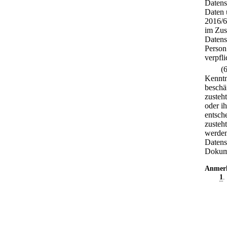
Datens
Daten 
2016/6
im Zus
Datens
Person
verpfli
(
Kenntni
beschä
zusteh
oder ih
entsch
zusteht
werden
Datens
Dokume
Anmer
1
.