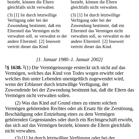
bezieht, können die Eltern
bezieht, können die Eltern
gleichfalls nicht verwalten.
gleichfalls nicht verwalten.
(3) [1] Ist durch letztwillige
(3) [1] Ist durch letztwillige
Verfügung oder bei der
Verfügung oder bei der
Zuwendung bestimmt, daß ein
Zuwendung bestimmt, daß ein
Elternteil das Vermögen nicht
Elternteil das Vermögen nicht
verwalten soll, so verwaltet es der
verwalten soll, so verwaltet es der
andere Elternteil. [2] Insoweit
andere Elternteil. [2] Insoweit
vertritt dieser das Kind.
vertritt dieser das Kind.
[1. Januar 1980–1. Januar 2002]
1
§ 1638
.
2
(1) Die Vermögenssorge erstreckt sich nicht auf das
Vermögen, welches das Kind von Todes wegen erwirbt oder
welches ihm unter Lebenden unentgeltlich zugewendet wird,
wenn der Erblasser durch letztwillige Verfügung, der
Zuwendende bei der Zuwendung bestimmt hat, daß die Eltern das
Vermögen nicht verwalten sollen.
(2) Was das Kind auf Grund eines zu einem solchen
Vermögen gehörenden Rechtes oder als Ersatz für die Zerstörung,
Beschädigung oder Entziehung eines zu dem Vermögen
gehörenden Gegenstandes oder durch ein Rechtsgeschäft erwirbt,
das sich auf das Vermögen bezieht, können die Eltern gleichfalls
nicht verwalten.
(3)
[1] Ist durch letztwillige Verfügung oder bei der