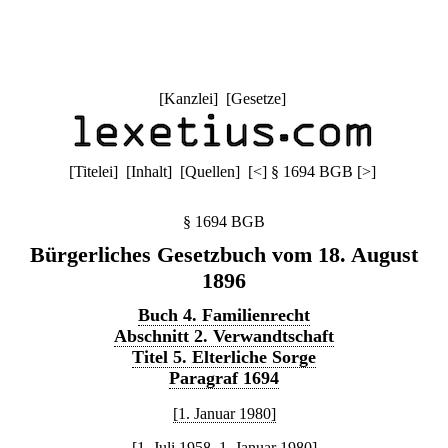
[
Kanzlei
] [
Gesetze
]
[
Titelei
] [
Inhalt
] [
Quellen
]
[
<
]
§ 1694 BGB
[
>
]
§ 1694 BGB
Bürgerliches Gesetzbuch vom 18. August
1896
Buch 4. Familienrecht
Abschnitt 2. Verwandtschaft
Titel 5. Elterliche Sorge
Paragraf 1694
[1. Januar 1980]
[1. Juli 1958–1. Januar 1980]